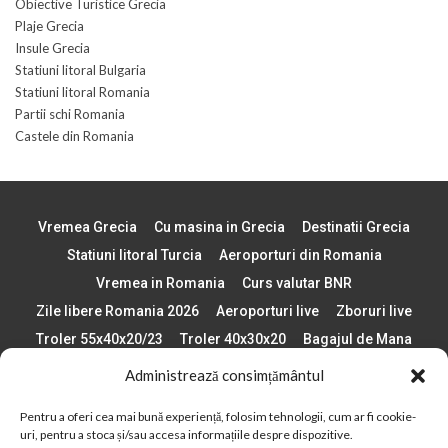
Obiective Turistice Grecia
Plaje Grecia
Insule Grecia
Statiuni litoral Bulgaria
Statiuni litoral Romania
Partii schi Romania
Castele din Romania
Vremea Grecia
Cu masina in Grecia
Destinatii Grecia
Statiuni litoral Turcia
Aeroporturi din Romania
Vremea in Romania
Curs valutar BNR
Zile libere Romania 2026
Aeroporturi live
Zboruri live
Troler 55x40x20/23
Troler 40x30x20
Bagajul de Mana
Paste 2026
Cele mai bune telefoane
Administrează consimțământul
Vigneta Bulgaria 2026
Statiuni schi Bulgaria
Pentru a oferi cea mai bună experiență, folosim tehnologii, cum ar fi cookie-
Plaje din Europa
Concerte Romania 2025
uri, pentru a stoca și/sau accesa informațiile despre dispozitive.