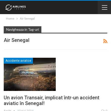
Home
Air Senegal
Navigheaza in Tag-uri
Air Senegal
Accidente aviatice
Un avion Transair, implicat într-un accident
aviatic în Senegal!
Sorin
10 mai 2024
0