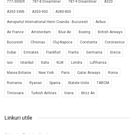
777-300ER
787-8 Dreamliner
787-9 Dreamliner
A320
A350 XWB
A350-900
A380-800
Aeroportul International Henri Coanda - Bucuresti
Airbus
Air France
Amsterdam
Blue Air
Boeing
British Airways
Bucuresti
Chisinau
Cluj-Napoca
Constanta
Coronavirus
Dubai
Emirates
Frankfurt
Franta
Germania
Grecia
Iasi
Istanbul
Italia
KLM
Londra
Lufthansa
Marea Britanie
New York
Paris
Qatar Airways
Roma
Romania
Ryanair
Spania
Statele Unite
TAROM
Timisoara
Turkish Airlines
Viena
Wizz Air
Linkuri utile