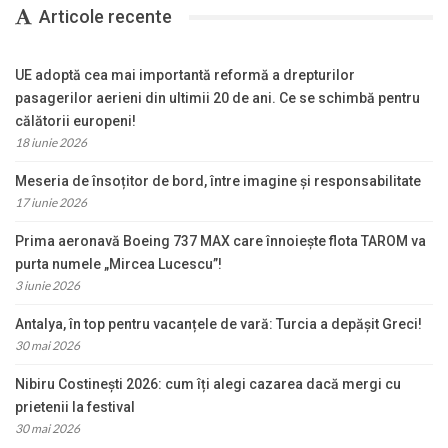
Articole recente
UE adoptă cea mai importantă reformă a drepturilor
pasagerilor aerieni din ultimii 20 de ani. Ce se schimbă pentru
călătorii europeni!
18 iunie 2026
Meseria de însoțitor de bord, între imagine și responsabilitate
17 iunie 2026
Prima aeronavă Boeing 737 MAX care înnoiește flota TAROM va
purta numele „Mircea Lucescu”!
3 iunie 2026
Antalya, în top pentru vacanțele de vară: Turcia a depășit Greci!
30 mai 2026
Nibiru Costinești 2026: cum îți alegi cazarea dacă mergi cu
prietenii la festival
30 mai 2026