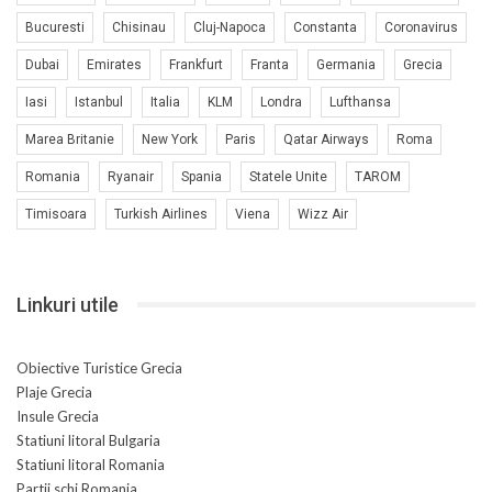
Bucuresti
Chisinau
Cluj-Napoca
Constanta
Coronavirus
Dubai
Emirates
Frankfurt
Franta
Germania
Grecia
Iasi
Istanbul
Italia
KLM
Londra
Lufthansa
Marea Britanie
New York
Paris
Qatar Airways
Roma
Romania
Ryanair
Spania
Statele Unite
TAROM
Timisoara
Turkish Airlines
Viena
Wizz Air
Linkuri utile
Obiective Turistice Grecia
Plaje Grecia
Insule Grecia
Statiuni litoral Bulgaria
Statiuni litoral Romania
Partii schi Romania