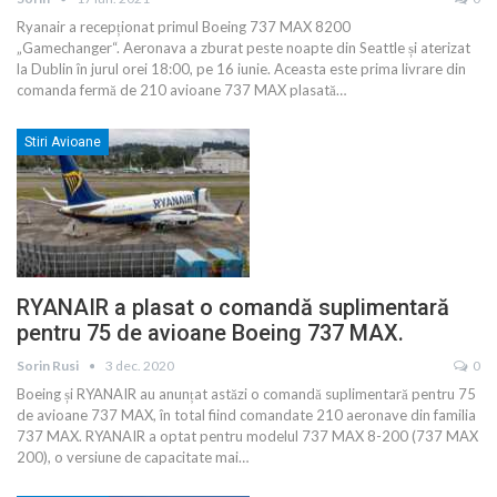
Ryanair a recepționat primul Boeing 737 MAX 8200
„Gamechanger“. Aeronava a zburat peste noapte din Seattle și aterizat
la Dublin în jurul orei 18:00, pe 16 iunie. Aceasta este prima livrare din
comanda fermă de 210 avioane 737 MAX plasată
…
Stiri Avioane
RYANAIR a plasat o comandă suplimentară
pentru 75 de avioane Boeing 737 MAX.
Sorin Rusi
3 dec. 2020
0
Boeing și RYANAIR au anunțat astăzi o comandă suplimentară pentru 75
de avioane 737 MAX, în total fiind comandate 210 aeronave din familia
737 MAX. RYANAIR a optat pentru modelul 737 MAX 8-200 (737 MAX
200), o versiune de capacitate mai
…