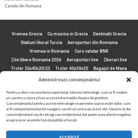
Castele din Romania
Vremea Grecia
Cu masina in Grecia
Destinatii Grecia
Statiuni litoral Turcia
Aeroporturi din Romania
Vremea in Romania
Curs valutar BNR
Zile libere Romania 2026
Aeroporturi live
Zboruri live
Troler 55x40x20/23
Troler 40x30x20
Bagajul de Mana
Paste 2026
Cele mai bune telefoane
Administrează consimțământul
Vigneta Bulgaria 2026
Statiuni schi Bulgaria
Pentru a oferi cea mai bună experiență, folosim tehnologii, cum ar fi cookie-
Plaje din Europa
Concerte Romania 2025
uri, pentru a stoca și/sau accesa informațiile despre dispozitive.
Asigurare de calatorie
Când se schimba ora în 2026
Consimțământul pentru aceste tehnologii ne permite să procesăm date, cum
ar fi comportamentul de navigare sau ID-uri unice pe acest site. Dacă nu îți dai
Calendar Formula 1 sezon 2026
Boarding Pass
consimțământul sau îți retragi consimțământul dat poate avea afecte negative
asupra unor anumite funcționalități și funcții.
Despre AirlinesTravel.ro
Politică cookie-uri (UE)
Politică cookie-uri (Regatul Unit)
Opt-out preferences
ACCEPTĂ
Cookie Policy (AU)
Politică cookie-uri (ZA)