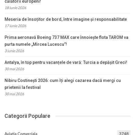
călătorii europeni!
18 iunie 2026
Meseria de însoțitor de bord, între imagine și responsabilitate
17 iunie 2026
Prima aeronavă Boeing 737 MAX care înnoiește flota TAROM va
purta numele „Mircea Lucescu”!
3 iunie 2026
Antalya, în top pentru vacanțele de vară: Turcia a depășit Greci!
30 mai 2026
Nibiru Costinești 2026: cum îți alegi cazarea dacă mergi cu
prietenii la festival
30 mai 2026
Categorii Populare
Aviatia Comerciala
3748