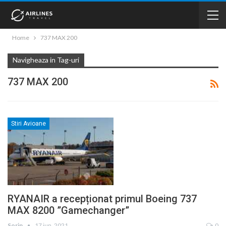
Home
737 MAX 200
Navigheaza in Tag-uri
737 MAX 200
Stiri Avioane
RYANAIR a recepționat primul Boeing 737
MAX 8200 ”Gamechanger”
Sorin
17 iun. 2021
0