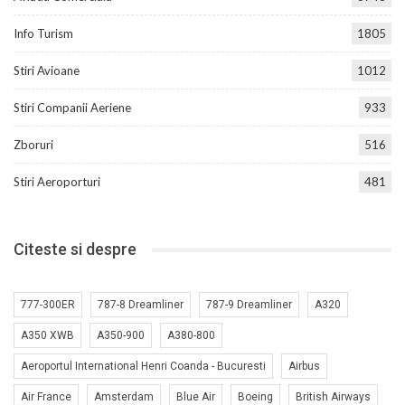
Info Turism
1805
Stiri Avioane
1012
Stiri Companii Aeriene
933
Zboruri
516
Stiri Aeroporturi
481
Citeste si despre
777-300ER
787-8 Dreamliner
787-9 Dreamliner
A320
A350 XWB
A350-900
A380-800
Aeroportul International Henri Coanda - Bucuresti
Airbus
Air France
Amsterdam
Blue Air
Boeing
British Airways