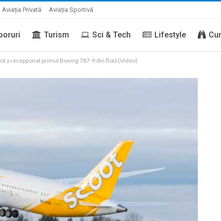
Aviația Privată
Aviația Sportivă
boruri
Turism
Sci & Tech
Lifestyle
Cur
ot a recepţionat primul Boeing 787-9 din flotă (Video)