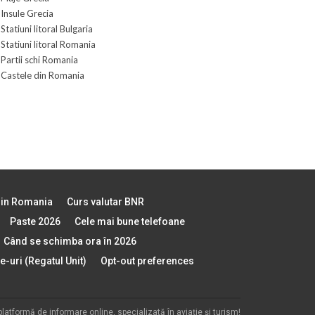
Insule Grecia
Statiuni litoral Bulgaria
Statiuni litoral Romania
Partii schi Romania
Castele din Romania
in Romania
Curs valutar BNR
Paste 2026
Cele mai bune telefoane
Când se schimba ora în 2026
e-uri (Regatul Unit)
Opt-out preferences
platformă de informare online, specializată în aviație și turism!