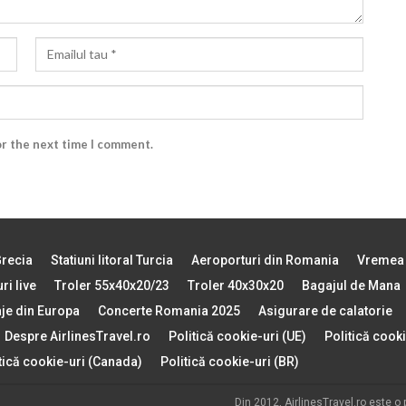
or the next time I comment.
Grecia
Statiuni litoral Turcia
Aeroporturi din Romania
Vremea 
ri live
Troler 55x40x20/23
Troler 40x30x20
Bagajul de Mana
aje din Europa
Concerte Romania 2025
Asigurare de calatorie
Despre AirlinesTravel.ro
Politică cookie-uri (UE)
Politică cooki
tică cookie-uri (Canada)
Politică cookie-uri (BR)
Din 2012, AirlinesTravel.ro este o 