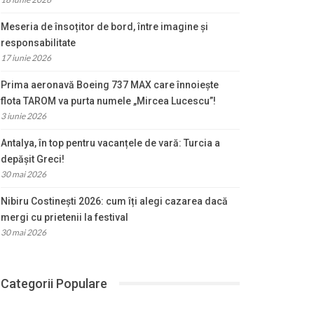
Meseria de însoțitor de bord, între imagine și
responsabilitate
17 iunie 2026
Prima aeronavă Boeing 737 MAX care înnoiește
flota TAROM va purta numele „Mircea Lucescu”!
3 iunie 2026
Antalya, în top pentru vacanțele de vară: Turcia a
depășit Greci!
30 mai 2026
Nibiru Costinești 2026: cum îți alegi cazarea dacă
mergi cu prietenii la festival
30 mai 2026
Categorii Populare