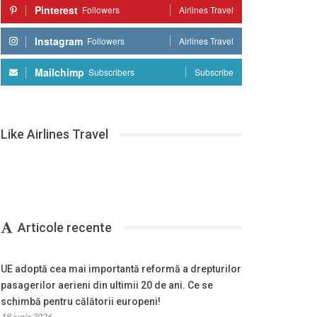
Pinterest
Followers
Airlines Travel
Instagram
Followers
Airlines Travel
Mailchimp
Subscribers
Subscribe
Like Airlines Travel
Articole recente
UE adoptă cea mai importantă reformă a drepturilor
pasagerilor aerieni din ultimii 20 de ani. Ce se
schimbă pentru călătorii europeni!
18 iunie 2026