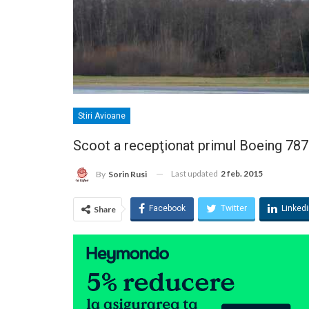
Stiri Avioane
Scoot a recepţionat primul Boeing 787-
Last updated
2 feb. 2015
By
Sorin Rusi
Facebook
Twitter
Linked
Share