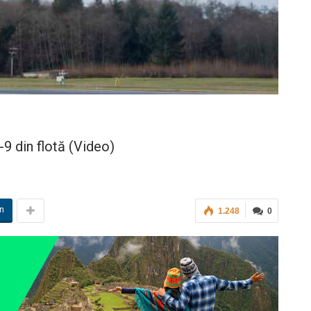
9 din flotă (Video)
in
1.248
0