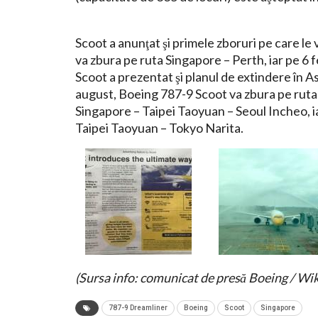
Scoot a anunţat şi primele zboruri pe care l
va zbura pe ruta Singapore – Perth, iar pe 6
Scoot a prezentat şi planul de extindere în A
august, Boeing 787-9 Scoot va zbura pe ruta
Singapore – Taipei Taoyuan – Seoul Incheo, i
Taipei Taoyuan – Tokyo Narita.
(Sursa info: comunicat de presă Boeing / Wik
787-9 Dreamliner
Boeing
Scoot
Singapore