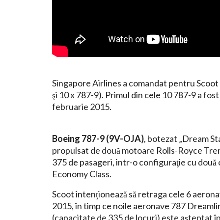
Singapore Airlines a comandat pentru Scoot
şi 10 x 787-9). Primul din cele 10 787-9 a fost 
februarie 2015.
Boeing 787-9 (9V-OJA)
, botezat „Dream Sta
propulsat de două motoare Rolls-Royce Trent
375 de pasageri, intr-o configuraţie cu două cl
Economy Class.
Scoot intenţionează să retraga cele 6 aeron
2015, în timp ce noile aeronave 787 Dreamlin
(capacitate de 335 de locuri) este aşteptat î