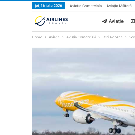
joi, 16 iulie 2026
Aviatia Comerciala
Aviația Militară
Aviație
Z
Home
Aviație
Aviația Comercială
Stiri Avioane
Sco