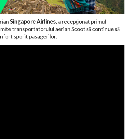
erian
Singapore Airlines
, a recepţionat primul
ite transportatorului aerian Scoot să continue să
onfort sporit pasagerilor.