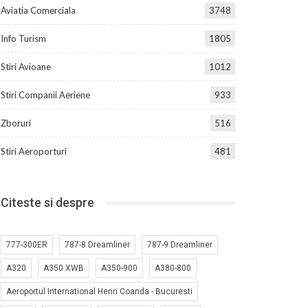
Aviatia Comerciala
3748
Info Turism
1805
Stiri Avioane
1012
Stiri Companii Aeriene
933
Zboruri
516
Stiri Aeroporturi
481
Citeste si despre
777-300ER
787-8 Dreamliner
787-9 Dreamliner
A320
A350 XWB
A350-900
A380-800
Aeroportul International Henri Coanda - Bucuresti