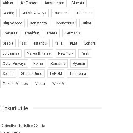
Airbus
Air France
Amsterdam
Blue Air
Boeing
British Airways
Bucuresti
Chisinau
Cluj-Napoca
Constanta
Coronavirus
Dubai
Emirates
Frankfurt
Franta
Germania
Grecia
Iasi
Istanbul
Italia
KLM
Londra
Lufthansa
Marea Britanie
New York
Paris
Qatar Airways
Roma
Romania
Ryanair
Spania
Statele Unite
TAROM
Timisoara
Turkish Airlines
Viena
Wizz Air
Linkuri utile
Obiective Turistice Grecia
Plaje Grecia