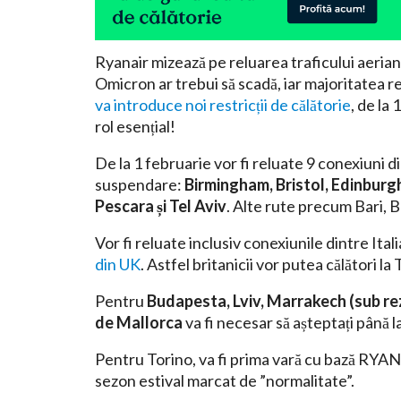
Ryanair mizează pe reluarea traficului aerian
Omicron ar trebui să scadă, iar majoritatea res
va introduce noi restricții de călătorie
, de la
rol esențial!
De la 1 februarie vor fi reluate 9 conexiuni 
suspendare:
Birmingham, Bristol, Edinburgh
Pescara și Tel Aviv
. Alte rute precum Bari, B
Vor fi reluate inclusiv conexiunile dintre Ital
din UK
. Astfel britanicii vor putea călători l
Pentru
Budapesta, Lviv, Marrakech (sub re
de Mallorca
va fi necesar să așteptați până l
Pentru Torino, va fi prima vară cu bază RYANAI
sezon estival marcat de ”normalitate”.