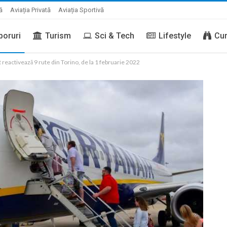
ă
Aviația Privată
Aviația Sportivă
boruri
Turism
Sci & Tech
Lifestyle
Cur
reactivează 9 rute din Torino, de la 1 februarie 2022