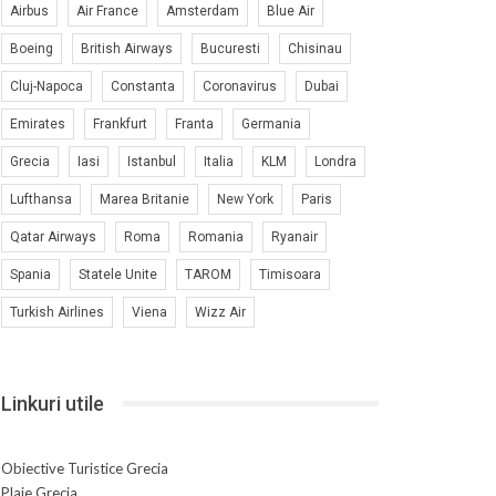
Airbus
Air France
Amsterdam
Blue Air
Boeing
British Airways
Bucuresti
Chisinau
Cluj-Napoca
Constanta
Coronavirus
Dubai
Emirates
Frankfurt
Franta
Germania
Grecia
Iasi
Istanbul
Italia
KLM
Londra
Lufthansa
Marea Britanie
New York
Paris
Qatar Airways
Roma
Romania
Ryanair
Spania
Statele Unite
TAROM
Timisoara
Turkish Airlines
Viena
Wizz Air
Linkuri utile
Obiective Turistice Grecia
Plaje Grecia