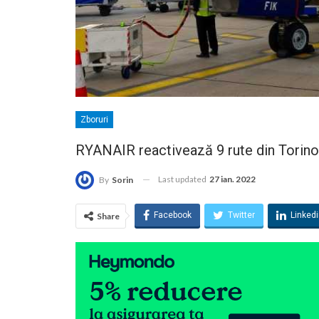
Zboruri
RYANAIR reactivează 9 rute din Torino,
Last updated
27 ian. 2022
By
Sorin
Facebook
Twitter
Linked
Share