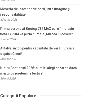
Meseria de însoțitor de bord, între imagine și
responsabilitate
17 iunie 2026
Prima aeronavă Boeing 737 MAX care înnoiește
flota TAROM va purta numele „Mircea Lucescu”!
3 iunie 2026
Antalya, în top pentru vacanțele de vară: Turcia a
depășit Greci!
30 mai 2026
Nibiru Costinești 2026: cum îți alegi cazarea dacă
mergi cu prietenii la festival
30 mai 2026
Categorii Populare