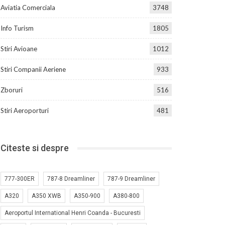
Aviatia Comerciala
3748
Info Turism
1805
Stiri Avioane
1012
Stiri Companii Aeriene
933
Zboruri
516
Stiri Aeroporturi
481
Citeste si despre
777-300ER
787-8 Dreamliner
787-9 Dreamliner
A320
A350 XWB
A350-900
A380-800
Aeroportul International Henri Coanda - Bucuresti