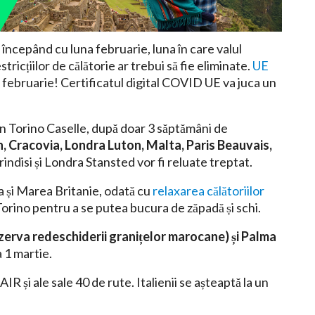
 începând cu luna februarie, luna în care valul
tricțiilor de călătorie ar trebui să fie eliminate.
UE
 1 februarie! Certificatul digital COVID UE va juca un
din Torino Caselle, după doar 3 săptămâni de
, Cracovia, Londra Luton, Malta, Paris Beauvais,
rindisi și Londra Stansted vor fi reluate treptat.
ia și Marea Britanie, odată cu
relaxarea călătoriilor
a Torino pentru a se putea bucura de zăpadă și schi.
zerva redeschiderii granițelor marocane) și Palma
a 1 martie.
R și ale sale 40 de rute. Italienii se așteaptă la un