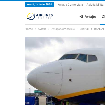
marți, 14 iulie 2026
Aviatia Comerciala
Aviația Militar
Aviație
Z
Home
Aviație
Aviația Comercială
Zboruri
RYANAIR 