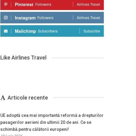
Pinterest
Followers
Airlines Travel
Instagram
Followers
Airlines Travel
Mailchimp
Subscribers
Subscribe
Like Airlines Travel
Articole recente
UE adoptă cea mai importantă reformă a drepturilor
pasagerilor aerieni din ultimii 20 de ani. Ce se
schimbă pentru călătorii europeni!
18 iunie 2026