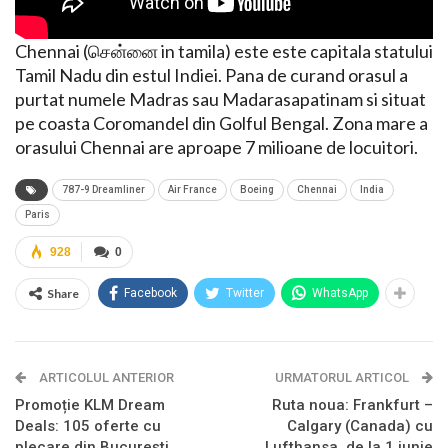
Chennai (சென்னை in tamila) este este capitala statului
Tamil Nadu din estul Indiei. Pana de curand orasul a
purtat numele Madras sau Madarasapatinam si situat
pe coasta Coromandel din Golful Bengal. Zona mare a
orasului Chennai are aproape 7 milioane de locuitori.
787-9 Dreamliner
Air France
Boeing
Chennai
India
Paris
928
0
Share
Facebook
Twitter
WhatsApp
ARTICOLUL ANTERIOR
URMATORUL ARTICOL
Promoție KLM Dream
Ruta noua: Frankfurt –
Deals: 105 oferte cu
Calgary (Canada) cu
plecare din București
Lufthansa, de la 1 iunie