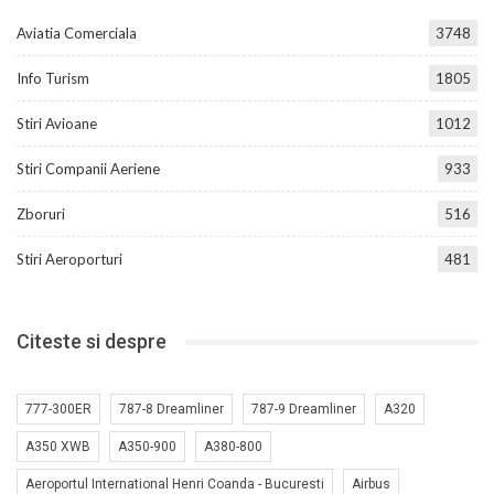
Aviatia Comerciala
3748
Info Turism
1805
Stiri Avioane
1012
Stiri Companii Aeriene
933
Zboruri
516
Stiri Aeroporturi
481
Citeste si despre
777-300ER
787-8 Dreamliner
787-9 Dreamliner
A320
A350 XWB
A350-900
A380-800
Aeroportul International Henri Coanda - Bucuresti
Airbus