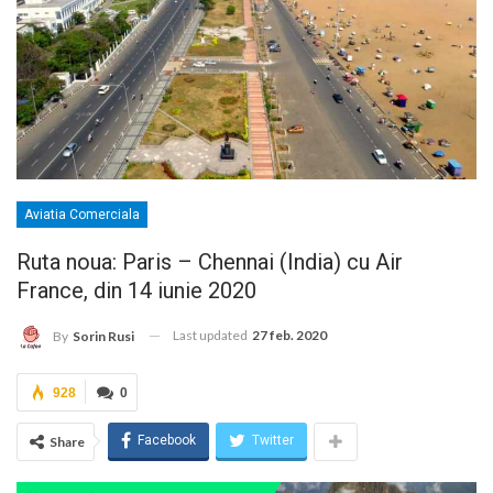
Aviatia Comerciala
Ruta noua: Paris – Chennai (India) cu Air
France, din 14 iunie 2020
Last updated
27 feb. 2020
By
Sorin Rusi
928
0
Facebook
Twitter
Share