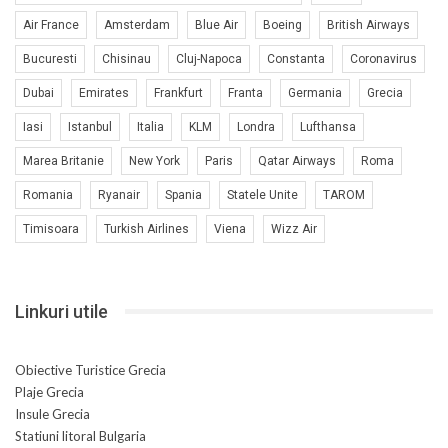
Air France
Amsterdam
Blue Air
Boeing
British Airways
Bucuresti
Chisinau
Cluj-Napoca
Constanta
Coronavirus
Dubai
Emirates
Frankfurt
Franta
Germania
Grecia
Iasi
Istanbul
Italia
KLM
Londra
Lufthansa
Marea Britanie
New York
Paris
Qatar Airways
Roma
Romania
Ryanair
Spania
Statele Unite
TAROM
Timisoara
Turkish Airlines
Viena
Wizz Air
Linkuri utile
Obiective Turistice Grecia
Plaje Grecia
Insule Grecia
Statiuni litoral Bulgaria