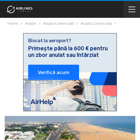
Home
Aviație
Aviația Comercială
Aviatia Comerciala