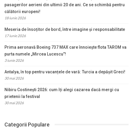
pasagerilor aerieni din ultimii 20 de ani. Ce se schimbă pentru
călătorii europeni!
18 iunie 2026
Meseria de însoțitor de bord, între imagine și responsabilitate
17 iunie 2026
Prima aeronavă Boeing 737 MAX care înnoiește flota TAROM va
purta numele „Mircea Lucescu”!
3 iunie 2026
Antalya, în top pentru vacanțele de vară: Turcia a depășit Greci!
30 mai 2026
Nibiru Costinești 2026: cum îți alegi cazarea dacă mergi cu
prietenii la festival
30 mai 2026
Categorii Populare