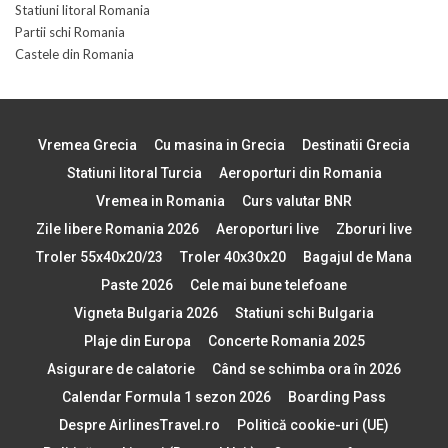
Statiuni litoral Romania
Partii schi Romania
Castele din Romania
Vremea Grecia
Cu masina in Grecia
Destinatii Grecia
Statiuni litoral Turcia
Aeroporturi din Romania
Vremea in Romania
Curs valutar BNR
Zile libere Romania 2026
Aeroporturi live
Zboruri live
Troler 55x40x20/23
Troler 40x30x20
Bagajul de Mana
Paste 2026
Cele mai bune telefoane
Vigneta Bulgaria 2026
Statiuni schi Bulgaria
Plaje din Europa
Concerte Romania 2025
Asigurare de calatorie
Când se schimba ora în 2026
Calendar Formula 1 sezon 2026
Boarding Pass
Despre AirlinesTravel.ro
Politică cookie-uri (UE)