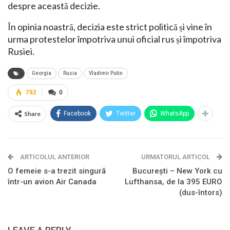
despre această decizie.
În opinia noastră, decizia este strict politică și vine în
urma protestelor împotriva unui oficial rus și împotriva
Rusiei.
Georgia
Rusia
Vladimir Putin
792
0
Share
Facebook
Twitter
WhatsApp
ARTICOLUL ANTERIOR
URMATORUL ARTICOL
O femeie s-a trezit singură
București – New York cu
într-un avion Air Canada
Lufthansa, de la 395 EURO
(dus-întors)