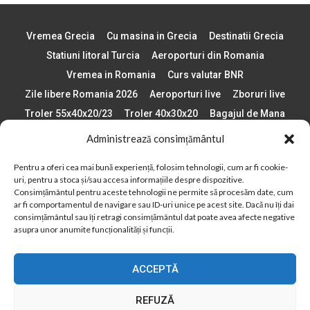
Vremea Grecia
Cu masina in Grecia
Destinatii Grecia
Statiuni litoral Turcia
Aeroporturi din Romania
Vremea in Romania
Curs valutar BNR
Zile libere Romania 2026
Aeroporturi live
Zboruri live
Troler 55x40x20/23
Troler 40x30x20
Bagajul de Mana
Paste 2026
Cele mai bune telefoane
Administrează consimțământul
Vigneta Bulgaria 2026
Statiuni schi Bulgaria
Pentru a oferi cea mai bună experiență, folosim tehnologii, cum ar fi cookie-
Plaje din Europa
Concerte Romania 2025
uri, pentru a stoca și/sau accesa informațiile despre dispozitive.
Asigurare de calatorie
Când se schimba ora în 2026
Consimțământul pentru aceste tehnologii ne permite să procesăm date, cum
ar fi comportamentul de navigare sau ID-uri unice pe acest site. Dacă nu îți dai
Calendar Formula 1 sezon 2026
Boarding Pass
consimțământul sau îți retragi consimțământul dat poate avea afecte negative
Despre AirlinesTravel.ro
Politică cookie-uri (UE)
asupra unor anumite funcționalități și funcții.
Politică cookie-uri (Regatul Unit)
Opt-out preferences
ACCEPTĂ
Cookie Policy (AU)
Politică cookie-uri (ZA)
Politică cookie-uri (Canada)
Politică cookie-uri (BR)
REFUZĂ