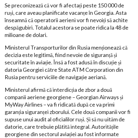
Se preconizează că vor fi afectați peste 150 000 de
ruși, care aveau planificate vacanțe în Georgia. Asta
înseamnă că operatorii aerieni vor fi nevoiți să achite
despăgubiri. Totalul acestora se poate ridica la 48 de
milioane de dolari.
Ministerul Transporturilor din Rusia menționează că
decizia este legitimă, fiind nevoie de siguranță și
securitate în aviație. Însă a fost adusă în discuție și
datoria Georgiei către State ATM Corporation din
Rusia pentru serviciile de navigație aeriană.
Ministerul afirmă că interdicția de zbor a două
companii aeriene georgiene – Georgian Airways și
MyWay Airlines – va fi ridicată după ce va primi
garanția siguranței zborului. Cele două companii vor fi
supuse unui audit al oficialilor ruși. Și să nu uităm de
datorie, care trebuie plătită integral. Autoritățile
georgiene din sectorul aviației au fost informate