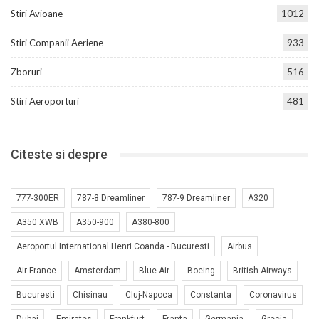
Stiri Avioane
1012
Stiri Companii Aeriene
933
Zboruri
516
Stiri Aeroporturi
481
Citeste si despre
777-300ER
787-8 Dreamliner
787-9 Dreamliner
A320
A350 XWB
A350-900
A380-800
Aeroportul International Henri Coanda - Bucuresti
Airbus
Air France
Amsterdam
Blue Air
Boeing
British Airways
Bucuresti
Chisinau
Cluj-Napoca
Constanta
Coronavirus
Dubai
Emirates
Frankfurt
Franta
Germania
Grecia