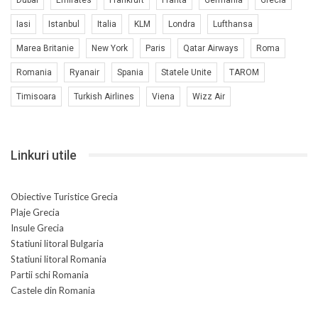
Iasi
Istanbul
Italia
KLM
Londra
Lufthansa
Marea Britanie
New York
Paris
Qatar Airways
Roma
Romania
Ryanair
Spania
Statele Unite
TAROM
Timisoara
Turkish Airlines
Viena
Wizz Air
Linkuri utile
Obiective Turistice Grecia
Plaje Grecia
Insule Grecia
Statiuni litoral Bulgaria
Statiuni litoral Romania
Partii schi Romania
Castele din Romania