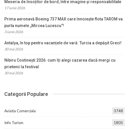
Meseria de însoțitor de bord, între imagine și responsabilitate
17 iunie 2026
Prima aeronavă Boeing 737 MAX care înnoiește flota TAROM va
purta numele „Mircea Lucescu”!
3 iunie 2026
Antalya, în top pentru vacanțele de vară: Turcia a depășit Greci!
30 mai 2026
Nibiru Costinești 2026: cum îți alegi cazarea dacă mergi cu
prietenii la festival
30 mai 2026
Categorii Populare
Aviatia Comerciala
3748
Info Turism
1805