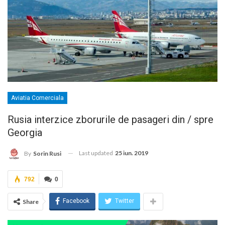
Aviatia Comerciala
Rusia interzice zborurile de pasageri din / spre
Georgia
Last updated
25 iun. 2019
By
Sorin Rusi
792
0
Facebook
Twitter
Share