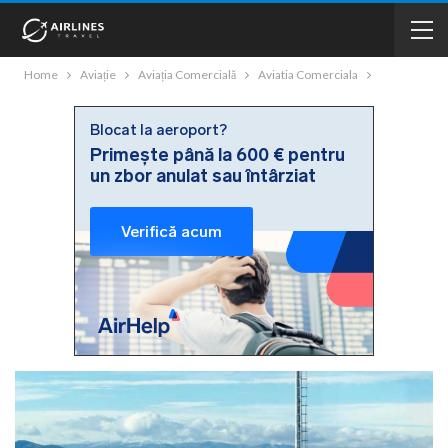
Home
Aviație
Aviația Comercială
Aviatia Comerciala