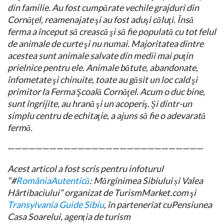
din familie. Au fost cumpărate vechile grajduri din
Cornăţel, reamenajate şi au fost aduşi căluţi. Însă
ferma a început să crească şi să fie populată cu tot felul
de animale de curte şi nu numai. Majoritatea dintre
acestea sunt animale salvate din medii mai puţin
prielnice pentru ele. Animale bătute, abandonate,
înfometate şi chinuite, toate au găsit un loc cald şi
primitor la Ferma Şcoală Cornăţel. Acum o duc bine,
sunt îngrijite, au hrană şi un acoperiş. Şi dintr-un
simplu centru de echitaţie, a ajuns să fie o adevarată
fermă.
————————————————————————————
Acest articol a fost scris pentru infoturul
“#
RomâniaAutentică‬
: Mărginimea Sibiului și Valea
Hârtibaciului” organizat de TurismMarket.com şi
Transylvania Guide Sibiu
, în parteneriat cuPensiunea
Casa Soarelui, agenția de turism