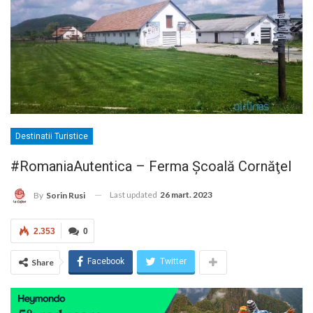
Destinatii Turistice
#RomaniaAutentica – Ferma Şcoală Cornăţel
Last updated
26 mart. 2023
By
Sorin Rusi
2.353
0
Facebook
Twitter
Share