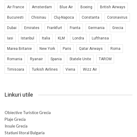
Air France
Amsterdam
Blue Air
Boeing
British Airways
Bucuresti
Chisinau
Cluj-Napoca
Constanta
Coronavirus
Dubai
Emirates
Frankfurt
Franta
Germania
Grecia
Iasi
Istanbul
Italia
KLM
Londra
Lufthansa
Marea Britanie
New York
Paris
Qatar Airways
Roma
Romania
Ryanair
Spania
Statele Unite
TAROM
Timisoara
Turkish Airlines
Viena
Wizz Air
Linkuri utile
Obiective Turistice Grecia
Plaje Grecia
Insule Grecia
Statiuni litoral Bulgaria