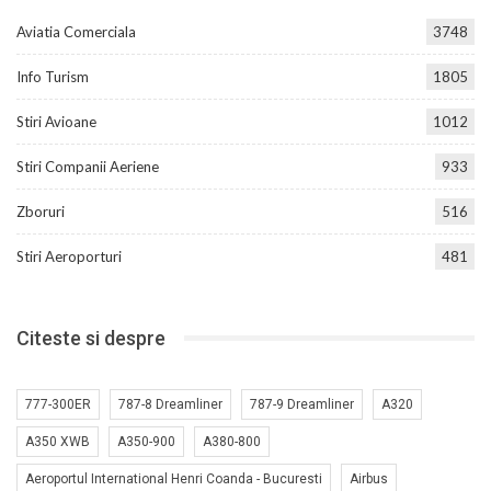
Aviatia Comerciala
3748
Info Turism
1805
Stiri Avioane
1012
Stiri Companii Aeriene
933
Zboruri
516
Stiri Aeroporturi
481
Citeste si despre
777-300ER
787-8 Dreamliner
787-9 Dreamliner
A320
A350 XWB
A350-900
A380-800
Aeroportul International Henri Coanda - Bucuresti
Airbus