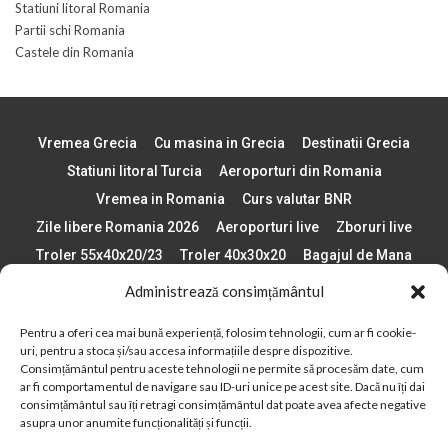
Statiuni litoral Romania
Partii schi Romania
Castele din Romania
Vremea Grecia
Cu masina in Grecia
Destinatii Grecia
Statiuni litoral Turcia
Aeroporturi din Romania
Vremea in Romania
Curs valutar BNR
Zile libere Romania 2026
Aeroporturi live
Zboruri live
Troler 55x40x20/23
Troler 40x30x20
Bagajul de Mana
Paste 2026
Cele mai bune telefoane
Administrează consimțământul
Vigneta Bulgaria 2026
Statiuni schi Bulgaria
Pentru a oferi cea mai bună experiență, folosim tehnologii, cum ar fi cookie-
Plaje din Europa
Concerte Romania 2025
uri, pentru a stoca și/sau accesa informațiile despre dispozitive.
Asigurare de calatorie
Când se schimba ora în 2026
Consimțământul pentru aceste tehnologii ne permite să procesăm date, cum
ar fi comportamentul de navigare sau ID-uri unice pe acest site. Dacă nu îți dai
Calendar Formula 1 sezon 2026
Boarding Pass
consimțământul sau îți retragi consimțământul dat poate avea afecte negative
asupra unor anumite funcționalități și funcții.
Despre AirlinesTravel.ro
Politică cookie-uri (UE)