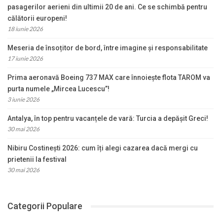
pasagerilor aerieni din ultimii 20 de ani. Ce se schimbă pentru
călătorii europeni!
18 iunie 2026
Meseria de însoțitor de bord, între imagine și responsabilitate
17 iunie 2026
Prima aeronavă Boeing 737 MAX care înnoiește flota TAROM va
purta numele „Mircea Lucescu”!
3 iunie 2026
Antalya, în top pentru vacanțele de vară: Turcia a depășit Greci!
30 mai 2026
Nibiru Costinești 2026: cum îți alegi cazarea dacă mergi cu
prietenii la festival
30 mai 2026
Categorii Populare