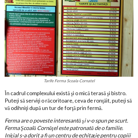
Tarife Ferma Scoala Cornatel
În cadrul complexului există şi o mică terasă şi bistro.
Puteţi să serviţi o răcoritoare, ceva de ronţăit, puteţi să
vă odihniţi după un tur de forţă prin fermă.
Ferma are o poveste interesantă şi v-o spun pe scurt.
Ferma Şcoală Cornăţel este patronată de o familie.
Iniţial s-a dorit a fi un centru de echitaţie pentru copiii