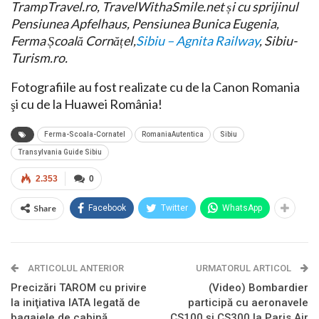
TrampTravel.ro, TravelWithaSmile.net și cu sprijinul
Pensiunea Apfelhaus, Pensiunea Bunica Eugenia,
Ferma Școală Cornățel,
Sibiu – Agnita Railway
, Sibiu-
Turism.ro.
Fotografiile au fost realizate cu de la Canon Romania
şi cu de la Huawei România!
Ferma-Scoala-Cornatel
RomaniaAutentica
Sibiu
Transylvania Guide Sibiu
2.353
0
Share
Facebook
Twitter
WhatsApp
ARTICOLUL ANTERIOR
URMATORUL ARTICOL
Precizări TAROM cu privire
(Video) Bombardier
la iniţiativa IATA legată de
participă cu aeronavele
bagajele de cabină
CS100 şi CS300 la Paris Air