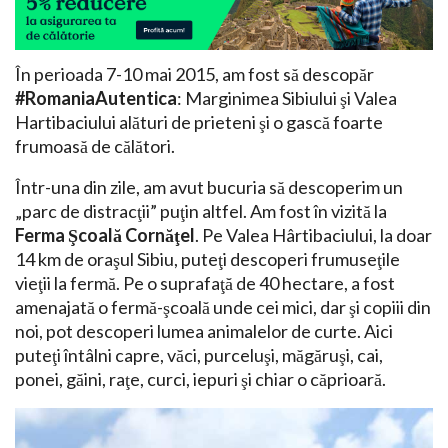
În perioada 7-10 mai 2015, am fost să descopăr
#RomaniaAutentica
: Marginimea Sibiului şi Valea
Hartibaciului alături de prieteni şi o gască foarte
frumoasă de călători.
Într-una din zile, am avut bucuria să descoperim un
„parc de distracţii” puţin altfel. Am fost în vizită la
Ferma Şcoală Cornăţel
. Pe Valea Hârtibaciului, la doar
14 km de oraşul Sibiu, puteţi descoperi frumuseţile
vieţii la fermă. Pe o suprafaţă de 40 hectare, a fost
amenajată o fermă-şcoală unde cei mici, dar şi copiii din
noi, pot descoperi lumea animalelor de curte. Aici
puteţi întâlni capre, văci, purceluşi, măgăruşi, cai,
ponei, găini, raţe, curci, iepuri şi chiar o căprioară.