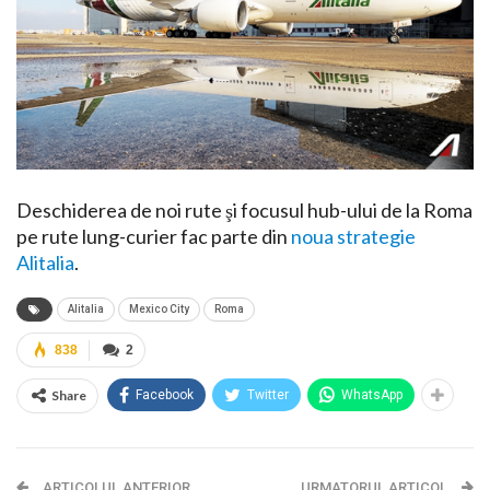
Deschiderea de noi rute şi focusul hub-ului de la Roma
pe rute lung-curier fac parte din
noua strategie
Alitalia
.
Alitalia
Mexico City
Roma
838
2
Share
Facebook
Twitter
WhatsApp
ARTICOLUL ANTERIOR
URMATORUL ARTICOL