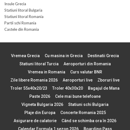
Insule Grecia
Statiuni litoral Bulgaria
Statiuni litoral Romania
Partii schi Romania
Castele din Romania
Vremea Grecia
Cu masina in Grecia
Destinatii Grecia
Statiuni litoral Turcia
Aeroporturi din Romania
Vremea in Romania
Curs valutar BNR
Zile libere Romania 2026
Aeroporturi live
Zboruri live
Troler 55x40x20/23
Troler 40x30x20
Bagajul de Mana
Paste 2026
Cele mai bune telefoane
Vigneta Bulgaria 2026
Statiuni schi Bulgaria
Plaje din Europa
Concerte Romania 2025
Asigurare de calatorie
Când se schimba ora în 2026
Calendar Formula 1 sezon 2026
Boarding Pass