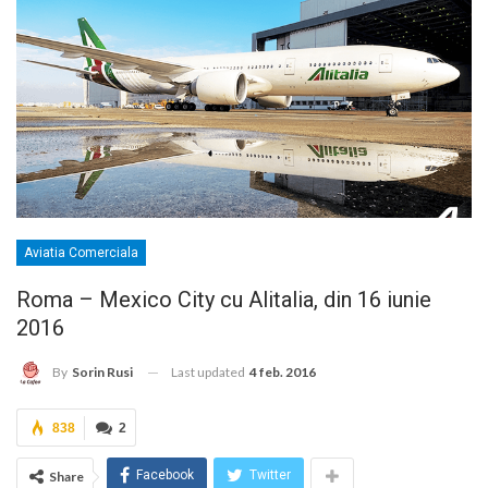
Aviatia Comerciala
Roma – Mexico City cu Alitalia, din 16 iunie
2016
Last updated
4 feb. 2016
By
Sorin Rusi
838
2
Facebook
Twitter
Share