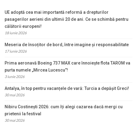
UE adoptă cea mai importantă reformă a drepturilor
pasagerilor aerieni din ultimii 20 de ani. Ce se schimbă pentru
călătorii europeni!
18 iunie 2026
Meseria de însoțitor de bord, între imagine și responsabilitate
17 iunie 2026
Prima aeronavă Boeing 737 MAX care înnoiește flota TAROM va
purta numele „Mircea Lucescu”!
3 iunie 2026
Antalya, în top pentru vacanțele de vară: Turcia a depășit Greci!
30 mai 2026
Nibiru Costinești 2026: cum îți alegi cazarea dacă mergi cu
prietenii la festival
30 mai 2026