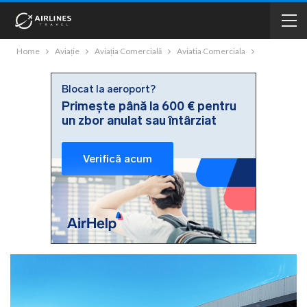
Home
Aviație
Aviația Comercială
Aviatia Comerciala