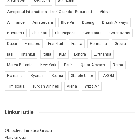
A350 XWB
A350-900
A380-800
Aeroportul International Henri Coanda - Bucuresti
Airbus
Air France
Amsterdam
Blue Air
Boeing
British Airways
Bucuresti
Chisinau
Cluj-Napoca
Constanta
Coronavirus
Dubai
Emirates
Frankfurt
Franta
Germania
Grecia
Iasi
Istanbul
Italia
KLM
Londra
Lufthansa
Marea Britanie
New York
Paris
Qatar Airways
Roma
Romania
Ryanair
Spania
Statele Unite
TAROM
Timisoara
Turkish Airlines
Viena
Wizz Air
Linkuri utile
Obiective Turistice Grecia
Plaje Grecia