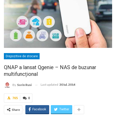
Dispozitive de stocare
QNAP a lansat Qgenie – NAS de buzunar
multifuncțional
Last updated
30 iul. 2014
By
Sorin Rusi
765
0
Facebook
Twitter
Share