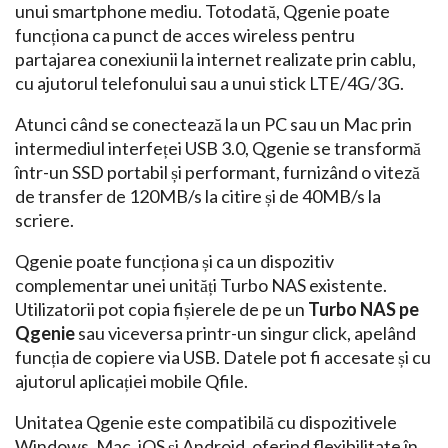
unui smartphone mediu. Totodată, Qgenie poate
funcționa ca punct de acces wireless pentru
partajarea conexiunii la internet realizate prin cablu,
cu ajutorul telefonului sau a unui stick LTE/4G/3G.
Atunci când se conectează la un PC sau un Mac prin
intermediul interfeței USB 3.0, Qgenie se transformă
într-un SSD portabil și performant, furnizând o viteză
de transfer de 120MB/s la citire și de 40MB/s la
scriere.
Qgenie poate funcționa și ca un dispozitiv
complementar unei unități Turbo NAS existente.
Utilizatorii pot copia fișierele de pe un
Turbo NAS pe
Qgenie
sau viceversa printr-un singur click, apelând
funcția de copiere via USB. Datele pot fi accesate și cu
ajutorul aplicației mobile Qfile.
Unitatea Qgenie este compatibilă cu dispozitivele
Windows, Mac, iOS și Android, oferind flexibilitate în