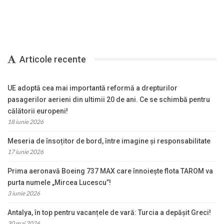
Articole recente
UE adoptă cea mai importantă reformă a drepturilor
pasagerilor aerieni din ultimii 20 de ani. Ce se schimbă pentru
călătorii europeni!
18 iunie 2026
Meseria de însoțitor de bord, între imagine și responsabilitate
17 iunie 2026
Prima aeronavă Boeing 737 MAX care înnoiește flota TAROM va
purta numele „Mircea Lucescu”!
3 iunie 2026
Antalya, în top pentru vacanțele de vară: Turcia a depășit Greci!
30 mai 2026