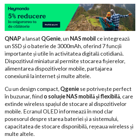
QNAP
a lansat
QGenie
, un
NAS mobil
ce integrează
un SSD și o baterie de 3000mAh, oferind 7 funcții
importante și utile în activitatea digitală cotidiană.
Dispozitivul miniatural permite stocarea fișierelor,
alimentarea dispozitivelor mobile, partajarea
conexiunii la internet și multe altele.
Cu un design compact,
Qgenie
se potrivește perfect
în buzunar, fiind
o soluție NAS mobilă și flexibilă
, care
extinde wireless spațiul de stocare al dispozitivelor
mobile. Ecranul OLED informează în mod clar
posesorul despre starea bateriei și a sistemului,
capacitatea de stocare disponibilă, rețeaua wireless și
multe altele.