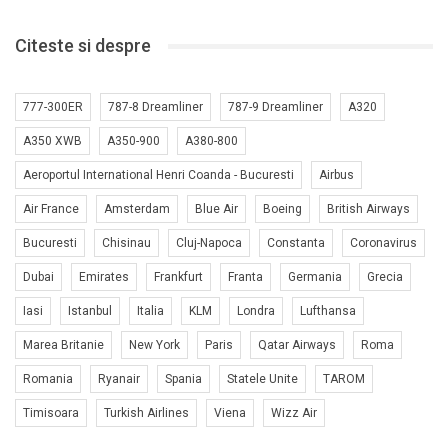
Citeste si despre
777-300ER
787-8 Dreamliner
787-9 Dreamliner
A320
A350 XWB
A350-900
A380-800
Aeroportul International Henri Coanda - Bucuresti
Airbus
Air France
Amsterdam
Blue Air
Boeing
British Airways
Bucuresti
Chisinau
Cluj-Napoca
Constanta
Coronavirus
Dubai
Emirates
Frankfurt
Franta
Germania
Grecia
Iasi
Istanbul
Italia
KLM
Londra
Lufthansa
Marea Britanie
New York
Paris
Qatar Airways
Roma
Romania
Ryanair
Spania
Statele Unite
TAROM
Timisoara
Turkish Airlines
Viena
Wizz Air