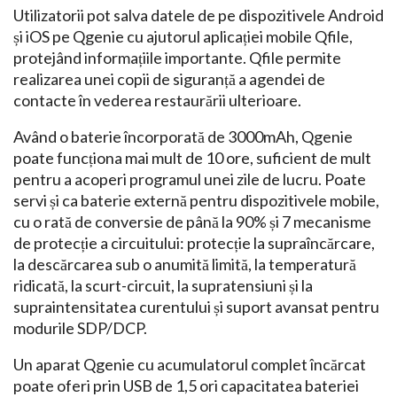
Utilizatorii pot salva datele de pe dispozitivele Android
și iOS pe Qgenie cu ajutorul aplicației mobile Qfile,
protejând informațiile importante. Qfile permite
realizarea unei copii de siguranță a agendei de
contacte în vederea restaurării ulterioare.
Având o baterie încorporată de 3000mAh, Qgenie
poate funcționa mai mult de 10 ore, suficient de mult
pentru a acoperi programul unei zile de lucru. Poate
servi și ca baterie externă pentru dispozitivele mobile,
cu o rată de conversie de până la 90% și 7 mecanisme
de protecție a circuitului: protecție la supraîncărcare,
la descărcarea sub o anumită limită, la temperatură
ridicată, la scurt-circuit, la supratensiuni și la
supraintensitatea curentului și suport avansat pentru
modurile SDP/DCP.
Un aparat Qgenie cu acumulatorul complet încărcat
poate oferi prin USB de 1,5 ori capacitatea bateriei