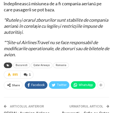
îndeplinească misiunea de a fi compania aeriană pe
care pasagerii se pot baza.
*Rutele și orarul zborurilor sunt stabilite de compania
aeriană în corelație cu legile și restricțiile impuse de
autorități.
**Site-ul AirlinesTravel nu se face responsabil de
modificarile operationale, de zboruri sau de biletele de
avion.
Bucuresti
Qatar Airways
Romania
895
1
Share
Facebook
Twitter
WhatsApp
ARTICOLUL ANTERIOR
URMATORUL ARTICOL