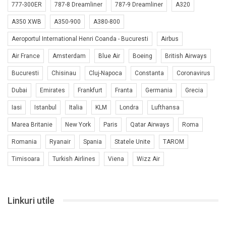
777-300ER
787-8 Dreamliner
787-9 Dreamliner
A320
A350 XWB
A350-900
A380-800
Aeroportul International Henri Coanda - Bucuresti
Airbus
Air France
Amsterdam
Blue Air
Boeing
British Airways
Bucuresti
Chisinau
Cluj-Napoca
Constanta
Coronavirus
Dubai
Emirates
Frankfurt
Franta
Germania
Grecia
Iasi
Istanbul
Italia
KLM
Londra
Lufthansa
Marea Britanie
New York
Paris
Qatar Airways
Roma
Romania
Ryanair
Spania
Statele Unite
TAROM
Timisoara
Turkish Airlines
Viena
Wizz Air
Linkuri utile