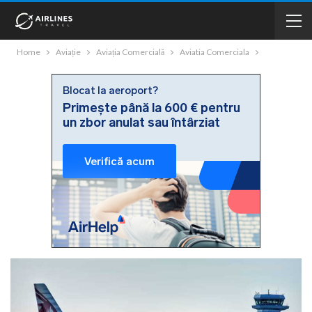
Home
Aviație
Aviația Comercială
Aviatia Comerciala