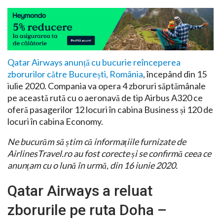
Qatar Airways anunță cu bucurie reînceperea
zborurilor către București, România
, începând din 15
iulie 2020. Compania va opera 4 zboruri săptămânale
pe această rută cu o aeronavă de tip Airbus A320 ce
oferă pasagerilor 12 locuri în cabina Business și 120 de
locuri în cabina Economy.
Ne bucurăm să știm că informațiile furnizate de
AirlinesTravel.ro au fost corecte și se confirmă ceea ce
anunțam cu o lună în urmă, din 16 iunie 2020.
Qatar Airways a reluat
zborurile pe ruta Doha –