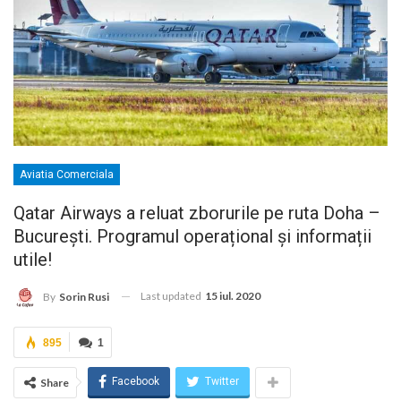
Aviatia Comerciala
Qatar Airways a reluat zborurile pe ruta Doha –
București. Programul operațional și informații
utile!
Last updated
15 iul. 2020
By
Sorin Rusi
895
1
Facebook
Twitter
Share