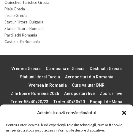
Obiective Turistice Grecia
Plaje Grecia
Insule Grecia
Statiuni litoral Bulgaria
Statiuni litoral Romania
Partii schi Romania
Castele din Romania
Vremea Grecia
Cu masina in Grecia
Destinatii Grecia
Statiuni litoral Turcia
Aeroporturi din Romania
Vremea in Romania
Curs valutar BNR
Zile libere Romania 2026
Aeroporturi live
Zboruri live
Troler 55x40x20/23
Troler 40x30x20
Bagajul de Mana
Paste 2026
Cele mai bune telefoane
Administrează consimțământul
Vigneta Bulgaria 2026
Statiuni schi Bulgaria
Pentru a oferi cea mai bună experiență, folosim tehnologii, cum ar fi cookie-
Plaje din Europa
Concerte Romania 2025
uri, pentru a stoca și/sau accesa informațiile despre dispozitive.