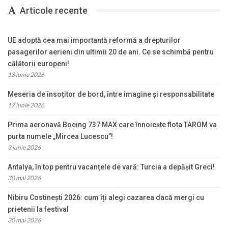
Articole recente
UE adoptă cea mai importantă reformă a drepturilor
pasagerilor aerieni din ultimii 20 de ani. Ce se schimbă pentru
călătorii europeni!
18 iunie 2026
Meseria de însoțitor de bord, între imagine și responsabilitate
17 iunie 2026
Prima aeronavă Boeing 737 MAX care înnoiește flota TAROM va
purta numele „Mircea Lucescu”!
3 iunie 2026
Antalya, în top pentru vacanțele de vară: Turcia a depășit Greci!
30 mai 2026
Nibiru Costinești 2026: cum îți alegi cazarea dacă mergi cu
prietenii la festival
30 mai 2026