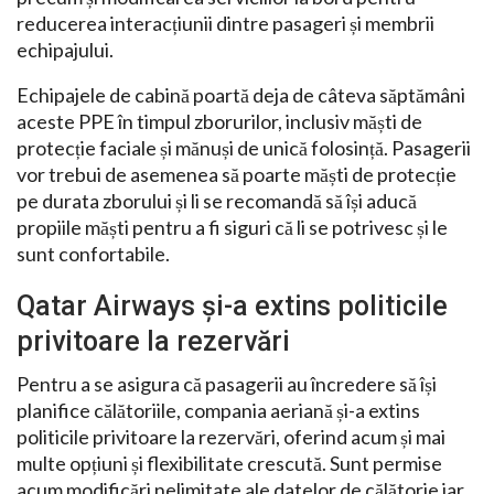
reducerea interacțiunii dintre pasageri și membrii
echipajului.
Echipajele de cabină poartă deja de câteva săptămâni
aceste PPE în timpul zborurilor, inclusiv măști de
protecție faciale și mănuși de unică folosință. Pasagerii
vor trebui de asemenea să poarte măști de protecție
pe durata zborului și li se recomandă să își aducă
propiile măști pentru a fi siguri că li se potrivesc și le
sunt confortabile.
Qatar Airways și-a extins politicile
privitoare la rezervări
Pentru a se asigura că pasagerii au încredere să își
planifice călătoriile, compania aeriană și-a extins
politicile privitoare la rezervări, oferind acum și mai
multe opțiuni și flexibilitate crescută. Sunt permise
acum modificări nelimitate ale datelor de călătorie iar