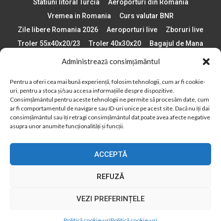
Statiuni litoral Turcia
Aeroporturi din Romania
Vremea in Romania
Curs valutar BNR
Zile libere Romania 2026
Aeroporturi live
Zboruri live
Troler 55x40x20/23
Troler 40x30x20
Bagajul de Mana
Paste 2026
Cele mai bune telefoane
Administrează consimțământul
Vigneta Bulgaria 2026
Statiuni schi Bulgaria
Pentru a oferi cea mai bună experiență, folosim tehnologii, cum ar fi cookie-
Plaje din Europa
Concerte Romania 2025
uri, pentru a stoca și/sau accesa informațiile despre dispozitive.
Asigurare de calatorie
Când se schimba ora în 2026
Consimțământul pentru aceste tehnologii ne permite să procesăm date, cum
ar fi comportamentul de navigare sau ID-uri unice pe acest site. Dacă nu îți dai
Calendar Formula 1 sezon 2026
Boarding Pass
consimțământul sau îți retragi consimțământul dat poate avea afecte negative
asupra unor anumite funcționalități și funcții.
Despre AirlinesTravel.ro
Politică cookie-uri (UE)
Politică cookie-uri (Regatul Unit)
Opt-out preferences
ACCEPTĂ
Cookie Policy (AU)
Politică cookie-uri (ZA)
Politică cookie-uri (Canada)
Politică cookie-uri (BR)
REFUZĂ
2012 - 2025 © Toate drepturile rezervate
VEZI PREFERINȚELE
Din 2012, AirlinesTravel.ro este o platformă de informare online,
specializată în aviație și turism!
Politică cookie-uri
Politică cookie-uri