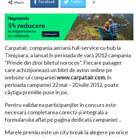
Facebook
Twitter
Share
Carpatair, compania aeriană full-service cu hub la
Timişoara, a lansat în perioada de vară 2012 campania
“Prinde din zbor biletul norocos”. Fiecare pasager
care achiziţionează un bilet de avion online pe
website-ul companiei
www.carpatair.com
, în
perioada campaniei 22 mai – 20 iulie 2012, poate
câştiga premiile puse în joc.
Pentru validarea participanţilor în concurs este
necesară completarea corectă şi integrală a
formularului aflat pe pagina dedicată campaniei:
.
Marele premiu este un city break la alegere pe orice