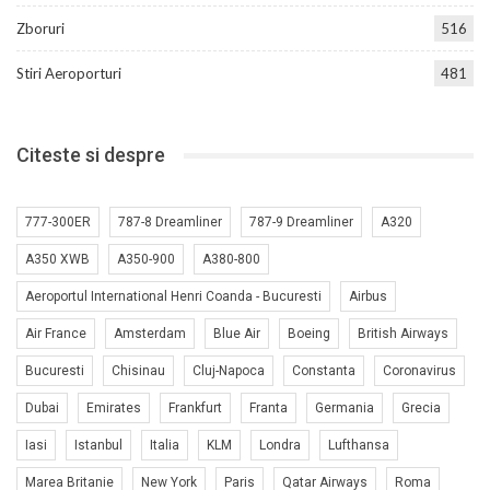
Zboruri
516
Stiri Aeroporturi
481
Citeste si despre
777-300ER
787-8 Dreamliner
787-9 Dreamliner
A320
A350 XWB
A350-900
A380-800
Aeroportul International Henri Coanda - Bucuresti
Airbus
Air France
Amsterdam
Blue Air
Boeing
British Airways
Bucuresti
Chisinau
Cluj-Napoca
Constanta
Coronavirus
Dubai
Emirates
Frankfurt
Franta
Germania
Grecia
Iasi
Istanbul
Italia
KLM
Londra
Lufthansa
Marea Britanie
New York
Paris
Qatar Airways
Roma