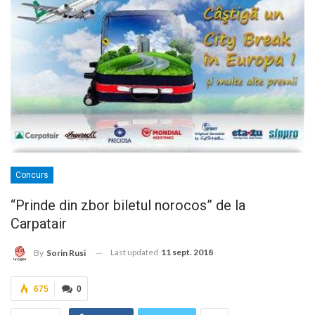
Concurs
“Prinde din zbor biletul norocos” de la
Carpatair
Last updated
11 sept. 2018
By
Sorin Rusi
675
0