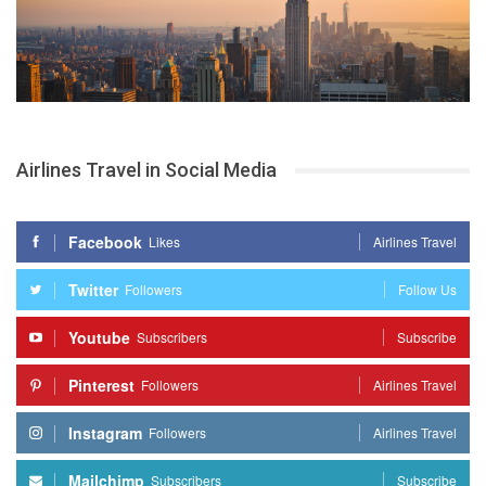
Airlines Travel in Social Media
Facebook
Likes
Airlines Travel
Twitter
Followers
Follow Us
Youtube
Subscribers
Subscribe
Pinterest
Followers
Airlines Travel
Instagram
Followers
Airlines Travel
Mailchimp
Subscribers
Subscribe