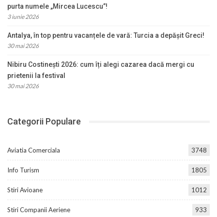
purta numele „Mircea Lucescu”!
3 iunie 2026
Antalya, în top pentru vacanțele de vară: Turcia a depășit Greci!
30 mai 2026
Nibiru Costinești 2026: cum îți alegi cazarea dacă mergi cu
prietenii la festival
30 mai 2026
Categorii Populare
Aviatia Comerciala
3748
Info Turism
1805
Stiri Avioane
1012
Stiri Companii Aeriene
933