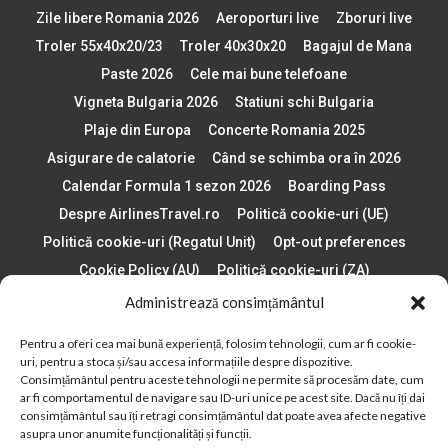
Zile libere Romania 2026
Aeroporturi live
Zboruri live
Troler 55x40x20/23
Troler 40x30x20
Bagajul de Mana
Paste 2026
Cele mai bune telefoane
Vigneta Bulgaria 2026
Statiuni schi Bulgaria
Plaje din Europa
Concerte Romania 2025
Asigurare de calatorie
Când se schimba ora în 2026
Calendar Formula 1 sezon 2026
Boarding Pass
Despre AirlinesTravel.ro
Politică cookie-uri (UE)
Politică cookie-uri (Regatul Unit)
Opt-out preferences
Cookie Policy (AU)
Politică cookie-uri (ZA)
Politică cookie-uri (Canada)
Politică cookie-uri (BR)
Administrează consimțământul
Pentru a oferi cea mai bună experiență, folosim tehnologii, cum ar fi cookie-
2012 - 2025 © Toate drepturile rezervate
uri, pentru a stoca și/sau accesa informațiile despre dispozitive.
Consimțământul pentru aceste tehnologii ne permite să procesăm date, cum
Din 2012, AirlinesTravel.ro este o platformă de informare online,
ar fi comportamentul de navigare sau ID-uri unice pe acest site. Dacă nu îți dai
specializată în aviație și turism!
consimțământul sau îți retragi consimțământul dat poate avea afecte negative
asupra unor anumite funcționalități și funcții.