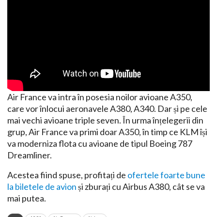
Air France va intra în posesia noilor avioane A350,
care vor înlocui aeronavele A380, A340. Dar și pe cele
mai vechi avioane triple seven. În urma înțelegerii din
grup, Air France va primi doar A350, în timp ce KLM își
va moderniza flota cu avioane de tipul Boeing 787
Dreamliner.
Acestea fiind spuse, profitați de
ofertele foarte bune
la biletele de avion
și zburați cu Airbus A380, cât se va
mai putea.