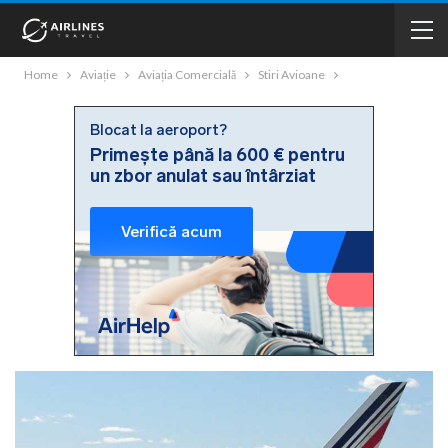
Home
Aviație
Aviația Comercială
Stiri Avioane