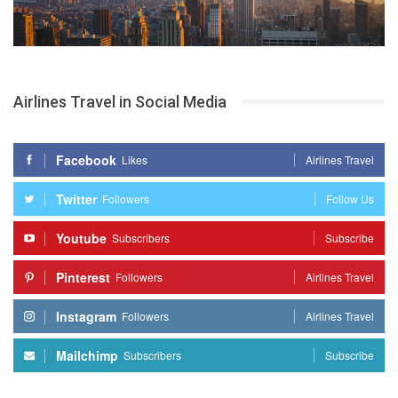
Airlines Travel in Social Media
Facebook
Likes
Airlines Travel
Twitter
Followers
Follow Us
Youtube
Subscribers
Subscribe
Pinterest
Followers
Airlines Travel
Instagram
Followers
Airlines Travel
Mailchimp
Subscribers
Subscribe