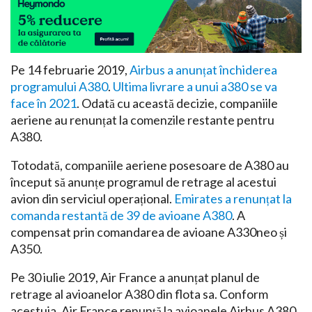
Pe 14 februarie 2019,
Airbus a anunțat închiderea
programului A380
.
Ultima livrare a unui a380 se va
face în 2021
. Odată cu această decizie, companiile
aeriene au renunțat la comenzile restante pentru
A380.
Totodată, companiile aeriene posesoare de A380 au
început să anunțe programul de retrage al acestui
avion din serviciul operațional.
Emirates a renunțat la
comanda restantă de 39 de avioane A380
. A
compensat prin comandarea de avioane A330neo și
A350.
Pe 30 iulie 2019, Air France a anunțat planul de
retrage al avioanelor A380 din flota sa. Conform
acestuia, Air France renunță la avioanele Airbus A380,