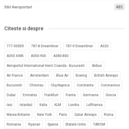
Stiri Aeroporturi
481
Citeste si despre
777-300ER
787-8 Dreamliner
787-9 Dreamliner
A320
A350 XWB
A350-900
A380-800
Aeroportul International Henri Coanda - Bucuresti
Airbus
Air France
Amsterdam
Blue Air
Boeing
British Airways
Bucuresti
Chisinau
Cluj-Napoca
Constanta
Coronavirus
Dubai
Emirates
Frankfurt
Franta
Germania
Grecia
Iasi
Istanbul
Italia
KLM
Londra
Lufthansa
Marea Britanie
New York
Paris
Qatar Airways
Roma
Romania
Ryanair
Spania
Statele Unite
TAROM