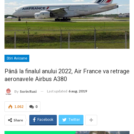
Stiri Avioane
Până la finalul anului 2022, Air France va retrage
aeronavele Airbus A380
Last updated
6 aug. 2019
By
Sorin Rusi
1.062
0
Facebook
Twitter
Share