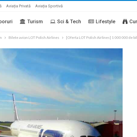
ă
Aviația Privată
Aviația Sportivă
boruri
Turism
Sci & Tech
Lifestyle
Cur
on
Bilete avion LOT Polish Airlines
[Oferta LOT Polish Airlines] 1 000 000 de bi