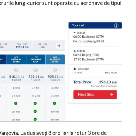
borurile lung-curier sunt operate cu aeronave de tipul
arșovia. La dus aveți 8 ore, iar la retur 3 ore de