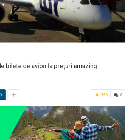
de bilete de avion la prețuri amazing
in
768
0