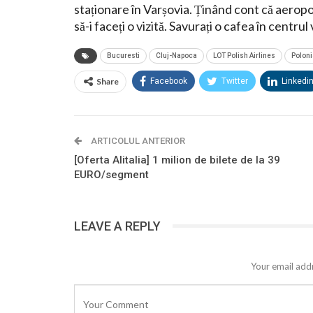
staționare în Varșovia. Ținând cont că aero
să-i faceți o vizită. Savurați o cafea în centrul
Bucuresti
Cluj-Napoca
LOT Polish Airlines
Poloni
Share
Facebook
Twitter
Linkedi
ARTICOLUL ANTERIOR
[Oferta Alitalia] 1 milion de bilete de la 39
EURO/segment
LEAVE A REPLY
Your email addr