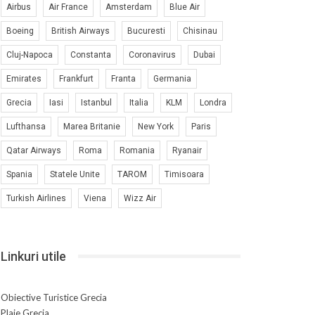
Airbus
Air France
Amsterdam
Blue Air
Boeing
British Airways
Bucuresti
Chisinau
Cluj-Napoca
Constanta
Coronavirus
Dubai
Emirates
Frankfurt
Franta
Germania
Grecia
Iasi
Istanbul
Italia
KLM
Londra
Lufthansa
Marea Britanie
New York
Paris
Qatar Airways
Roma
Romania
Ryanair
Spania
Statele Unite
TAROM
Timisoara
Turkish Airlines
Viena
Wizz Air
Linkuri utile
Obiective Turistice Grecia
Plaje Grecia