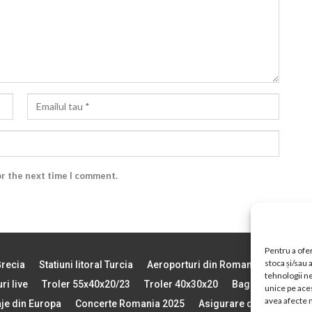
or the next time I comment.
Pentru a ofer
stoca și/sau
Grecia
Statiuni litoral Turcia
Aeroporturi din Romania
Vremea 
tehnologii n
ri live
Troler 55x40x20/23
Troler 40x30x20
Bagajul de Mana
unice pe aces
avea afecte n
aje din Europa
Concerte Romania 2025
Asigurare de calatorie