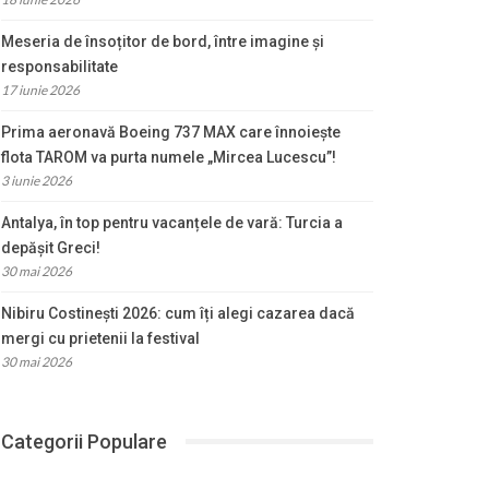
Meseria de însoțitor de bord, între imagine și
responsabilitate
17 iunie 2026
Prima aeronavă Boeing 737 MAX care înnoiește
flota TAROM va purta numele „Mircea Lucescu”!
3 iunie 2026
Antalya, în top pentru vacanțele de vară: Turcia a
depășit Greci!
30 mai 2026
Nibiru Costinești 2026: cum îți alegi cazarea dacă
mergi cu prietenii la festival
30 mai 2026
Categorii Populare