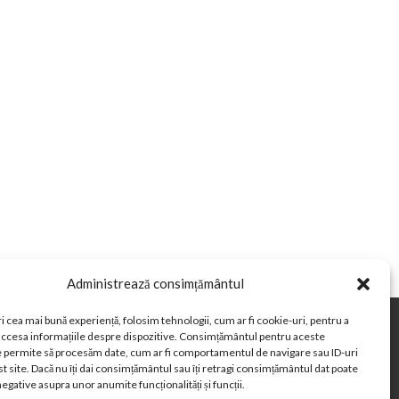
Administrează consimțământul
i cea mai bună experiență, folosim tehnologii, cum ar fi cookie-uri, pentru a
 accesa informațiile despre dispozitive. Consimțământul pentru aceste
in Romania
Curs valutar BNR
e permite să procesăm date, cum ar fi comportamentul de navigare sau ID-uri
Paste 2026
Cele mai bune telefoane
t site. Dacă nu îți dai consimțământul sau îți retragi consimțământul dat poate
egative asupra unor anumite funcționalități și funcții.
Când se schimba ora în 2026