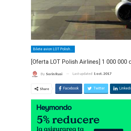
Bilete avion LOT Polish Airlines
[Oferta LOT Polish Airlines] 1 000 000 
Last updated
1 oct. 2017
By
Sorin Rusi
Facebook
Twitter
Linked
Share