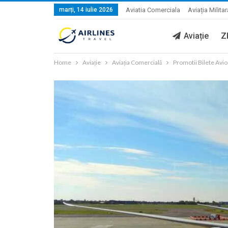
marți, 14 iulie 2026
Aviatia Comerciala
Aviația Militar
Aviație
Z
Home
Aviație
Aviația Comercială
Promotii Bilete Avi