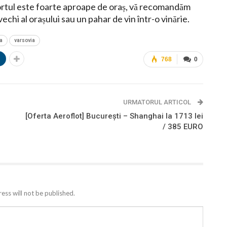
portul este foarte aproape de oraș, vă recomandăm
 vechi al orașului sau un pahar de vin într-o vinărie.
a
varsovia
n
768
0
URMATORUL ARTICOL
[Oferta Aeroflot] București – Shanghai la 1713 lei
/ 385 EURO
ess will not be published.