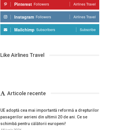
Pinterest
Followers
Airlines Travel
Instagram
Followers
Airlines Travel
Mailchimp
Subscribers
Subscribe
Like Airlines Travel
Articole recente
UE adoptă cea mai importantă reformă a drepturilor
pasagerilor aerieni din ultimii 20 de ani. Ce se
schimbă pentru călătorii europeni!
18 iunie 2026