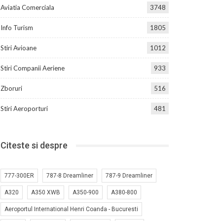
Aviatia Comerciala
3748
Info Turism
1805
Stiri Avioane
1012
Stiri Companii Aeriene
933
Zboruri
516
Stiri Aeroporturi
481
Citeste si despre
777-300ER
787-8 Dreamliner
787-9 Dreamliner
A320
A350 XWB
A350-900
A380-800
Aeroportul International Henri Coanda - Bucuresti