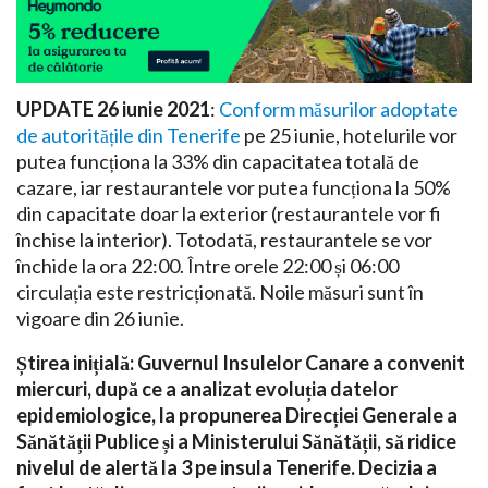
UPDATE 26 iunie 2021
:
Conform măsurilor adoptate
de autoritățile din Tenerife
pe 25 iunie, hotelurile vor
putea funcționa la 33% din capacitatea totală de
cazare, iar restaurantele vor putea funcționa la 50%
din capacitate doar la exterior (restaurantele vor fi
închise la interior). Totodată, restaurantele se vor
închide la ora 22:00. Între orele 22:00 și 06:00
circulația este restricționată. Noile măsuri sunt în
vigoare din 26 iunie.
Știrea inițială:
Guvernul Insulelor Canare a convenit
miercuri, după ce a analizat evoluția datelor
epidemiologice, la propunerea Direcției Generale a
Sănătății Publice și a Ministerului Sănătății, să ridice
nivelul de alertă la 3 pe insula Tenerife. Decizia a