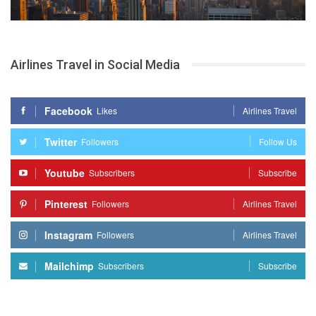
Airlines Travel in Social Media
Facebook
Likes
Airlines Travel
Twitter
Followers
Follow Us
Youtube
Subscribers
Subscribe
Pinterest
Followers
Airlines Travel
Instagram
Followers
Airlines Travel
Mailchimp
Subscribers
Subscribe