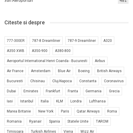
Stiri Aeroporturi
481
Citeste si despre
777-300ER
787-8 Dreamliner
787-9 Dreamliner
A320
A350 XWB
A350-900
A380-800
Aeroportul International Henri Coanda - Bucuresti
Airbus
Air France
Amsterdam
Blue Air
Boeing
British Airways
Bucuresti
Chisinau
Cluj-Napoca
Constanta
Coronavirus
Dubai
Emirates
Frankfurt
Franta
Germania
Grecia
Iasi
Istanbul
Italia
KLM
Londra
Lufthansa
Marea Britanie
New York
Paris
Qatar Airways
Roma
Romania
Ryanair
Spania
Statele Unite
TAROM
Timisoara
Turkish Airlines
Viena
Wizz Air