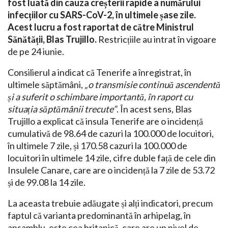
fost luată din cauza creșterii rapide a numărului
infecțiilor cu SARS-CoV-2, în ultimele șase zile.
Acest lucru a fost raportat de către Ministrul
Sănătății, Blas Trujillo.
Restricțiile au intrat în vigoare
de pe 24 iunie.
Consilierul a indicat că Tenerife a înregistrat, în
ultimele săptămâni,
„o transmisie continuă ascendentă
și a suferit o schimbare importantă, în raport cu
situația săptămânii trecute”
. În acest sens, Blas
Trujillo a explicat că insula Tenerife are o incidență
cumulativă de 98.64 de cazuri la 100.000 de locuitori,
în ultimele 7 zile, și 170.58 cazuri la 100.000 de
locuitori în ultimele 14 zile, cifre duble față de cele din
Insulele Canare, care are o incidență la 7 zile de 53.72
și de 99.08 la 14 zile.
La aceasta trebuie adăugate și alți indicatori, precum
faptul că varianta predominantă în arhipelag, în
ansamblu, este cea britanică, care are un nivel de