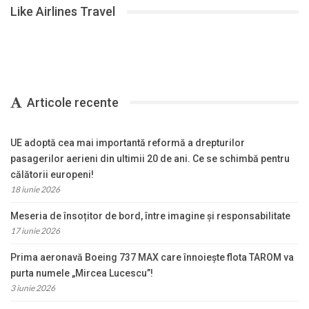
Like Airlines Travel
Articole recente
UE adoptă cea mai importantă reformă a drepturilor
pasagerilor aerieni din ultimii 20 de ani. Ce se schimbă pentru
călătorii europeni!
18 iunie 2026
Meseria de însoțitor de bord, între imagine și responsabilitate
17 iunie 2026
Prima aeronavă Boeing 737 MAX care înnoiește flota TAROM va
purta numele „Mircea Lucescu”!
3 iunie 2026