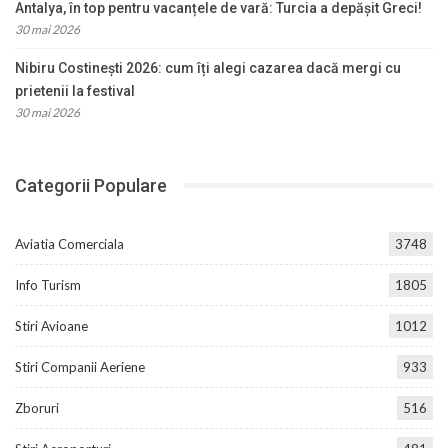
Antalya, în top pentru vacanțele de vară: Turcia a depășit Greci!
30 mai 2026
Nibiru Costinești 2026: cum îți alegi cazarea dacă mergi cu
prietenii la festival
30 mai 2026
Categorii Populare
Aviatia Comerciala
3748
Info Turism
1805
Stiri Avioane
1012
Stiri Companii Aeriene
933
Zboruri
516