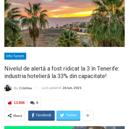
Info Turism
Nivelul de alertă a fost ridicat la 3 în Tenerife:
industria hotelieră la 33% din capacitate!
Last updated
26 iun. 2021
By
Cristina
13.906
0
Facebook
Twitter
Share