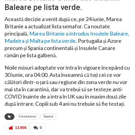
Baleare pe lista verde.
Această decizie a venit după ce, pe 24 iunie, Marea
Britanie a actualizat lista semafor. Ca noutate
principală,
Marea Britanie a introdus Insulele Baleare,
Madeira și Malta pe lista verde
. Portugalia și Azore
precum și Spania continentală și Insulele Canare
rămân pe lista galbenă.
Noile măsuri adoptate vor intra în vigoare începând cu
30 iunie, ora 04:00. Asta înseamnă că toți cei ce vor
călători dintr-o țară sau regiune din zona verde nu vor
mai sta în carantină, dar va trebui să se testeze anti-
COVID înainte de a intra în UK sau în maxim două zile
după intrare. Copiii sub 4 ani nu trebuie să fie testați.
Coronavirus
Spania
13.906
0