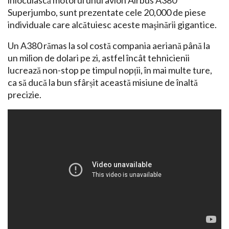
înlocuiască motorul unui avion Airbus A380
Superjumbo, sunt prezentate cele 20,000 de piese
individuale care alcătuiesc aceste maşinării gigantice.
Un A380 rămas la sol costă compania aeriană până la
un milion de dolari pe zi, astfel încât tehnicienii
lucrează non-stop pe timpul nopții, în mai multe ture,
ca să ducă la bun sfârșit această misiune de înaltă
precizie.