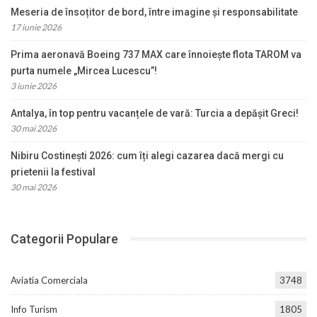
Meseria de însoțitor de bord, între imagine și responsabilitate
17 iunie 2026
Prima aeronavă Boeing 737 MAX care înnoiește flota TAROM va
purta numele „Mircea Lucescu”!
3 iunie 2026
Antalya, în top pentru vacanțele de vară: Turcia a depășit Greci!
30 mai 2026
Nibiru Costinești 2026: cum îți alegi cazarea dacă mergi cu
prietenii la festival
30 mai 2026
Categorii Populare
Aviatia Comerciala
3748
Info Turism
1805