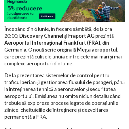
Începând din 6 iunie, în fiecare sâmbătă, de la ora
20:00,
Discovery Channel
şi
Fraport AG
prezintă
Aeroportul Internaţional Frankfurt (FRA)
, din
Germania. O nouă serie originală
Mega aeroportul
,
care prezintă culisele unuia dintre cele mai mari şi mai
complexe aeroporturi din lume.
De la prezentarea sistemelor de control pentru
traficul aerian și gestionarea fluxului de pasageri, până
la întreținerea tehnică a aeronavelor și securitatea
aeroportului. Emisiunea nu omite niciun detaliu când
trebuie să exploreze procese legate de operaţiunile
zilnice, cheltuielile de întreţinere și dezvoltarea
permanentă a FRA.