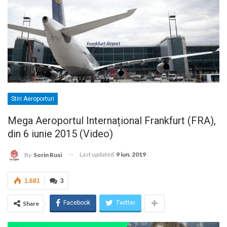
Stiri Aeroporturi
Mega Aeroportul Internațional Frankfurt (FRA),
din 6 iunie 2015 (Video)
Last updated
9 iun. 2019
By
Sorin Rusi
1.681
3
Facebook
Twitter
Share