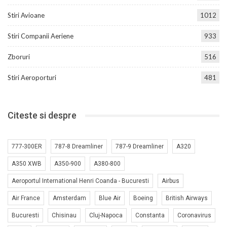
Stiri Avioane
1012
Stiri Companii Aeriene
933
Zboruri
516
Stiri Aeroporturi
481
Citeste si despre
777-300ER
787-8 Dreamliner
787-9 Dreamliner
A320
A350 XWB
A350-900
A380-800
Aeroportul International Henri Coanda - Bucuresti
Airbus
Air France
Amsterdam
Blue Air
Boeing
British Airways
Bucuresti
Chisinau
Cluj-Napoca
Constanta
Coronavirus