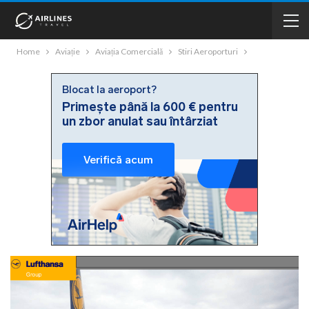
Home
Aviație
Aviația Comercială
Stiri Aeroporturi