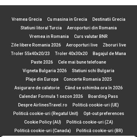
Vremea Grecia
Cu masina in Grecia
Destinatii Grecia
Statiuni litoral Turcia
Aeroporturi din Romania
Vremea in Romania
Curs valutar BNR
Zile libere Romania 2026
Aeroporturi live
Zboruri live
Troler 55x40x20/23
Troler 40x30x20
Bagajul de Mana
Paste 2026
Cele mai bune telefoane
Vigneta Bulgaria 2026
Statiuni schi Bulgaria
Plaje din Europa
Concerte Romania 2025
Asigurare de calatorie
Când se schimba ora în 2026
Calendar Formula 1 sezon 2026
Boarding Pass
Despre AirlinesTravel.ro
Politică cookie-uri (UE)
Politică cookie-uri (Regatul Unit)
Opt-out preferences
Cookie Policy (AU)
Politică cookie-uri (ZA)
Politică cookie-uri (Canada)
Politică cookie-uri (BR)