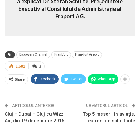
a explicat Dr. Stefan Schulte, Președintele
Executiv al Consiliului de Administrație al
Fraport AG.
Discovery Channel
Frankfurt
Frankfurt Airport
1.681
3
Share
Facebook
Twitter
WhatsApp
ARTICOLUL ANTERIOR
URMATORUL ARTICOL
Cluj – Dubai – Cluj cu Wizz
Top 5 meserii în aviaţie,
Air, din 19 decembrie 2015
extrem de solicitante