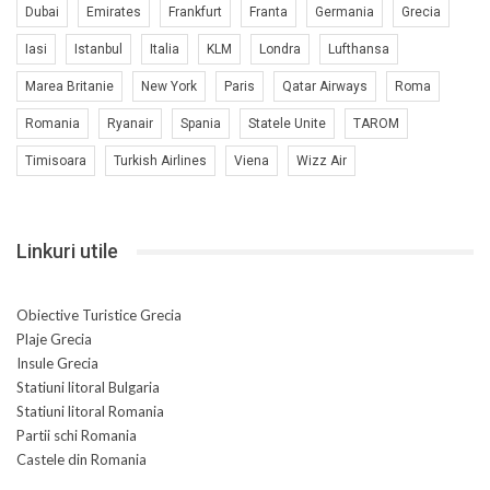
Dubai
Emirates
Frankfurt
Franta
Germania
Grecia
Iasi
Istanbul
Italia
KLM
Londra
Lufthansa
Marea Britanie
New York
Paris
Qatar Airways
Roma
Romania
Ryanair
Spania
Statele Unite
TAROM
Timisoara
Turkish Airlines
Viena
Wizz Air
Linkuri utile
Obiective Turistice Grecia
Plaje Grecia
Insule Grecia
Statiuni litoral Bulgaria
Statiuni litoral Romania
Partii schi Romania
Castele din Romania