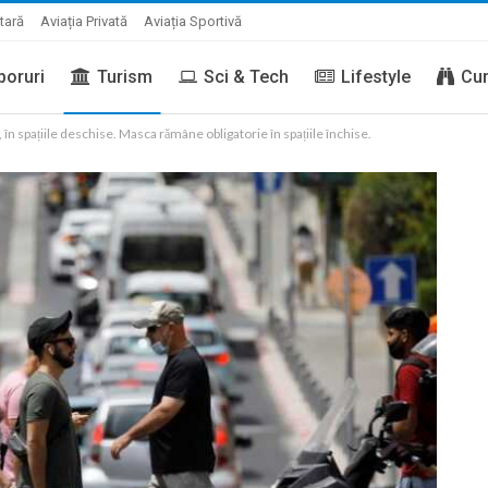
itară
Aviația Privată
Aviația Sportivă
boruri
Turism
Sci & Tech
Lifestyle
Cur
 în spațiile deschise. Masca rămâne obligatorie în spațiile închise.