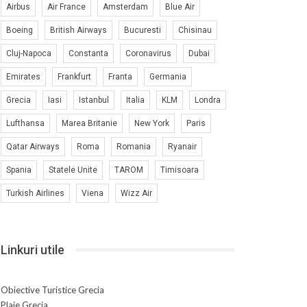
Airbus
Air France
Amsterdam
Blue Air
Boeing
British Airways
Bucuresti
Chisinau
Cluj-Napoca
Constanta
Coronavirus
Dubai
Emirates
Frankfurt
Franta
Germania
Grecia
Iasi
Istanbul
Italia
KLM
Londra
Lufthansa
Marea Britanie
New York
Paris
Qatar Airways
Roma
Romania
Ryanair
Spania
Statele Unite
TAROM
Timisoara
Turkish Airlines
Viena
Wizz Air
Linkuri utile
Obiective Turistice Grecia
Plaje Grecia