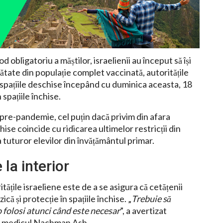
 obligatoriu a măștilor, israelienii au început să își
mătate din populație complet vaccinată, autoritățile
 în spațiile deschise începând cu duminica aceasta, 18
 spațiile închise.
ă pre-pandemie, cel puțin dacă privim din afara
hise coincide cu ridicarea ultimelor restricții din
 tuturor elevilor din învățământul primar.
la interior
țile israeliene este de a se asigura că cetățenii
că și protecție în spațiile închise. „
Trebuie să
 folosi atunci când este necesar
”, a avertizat
, medicul Nachman Ash.