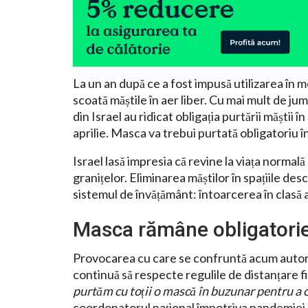
La un an după ce a fost impusă utilizarea în mod
scoată măștile în aer liber. Cu mai mult de ju
din Israel au ridicat obligația purtării măștii
aprilie. Masca va trebui purtată obligatoriu în
Israel lasă impresia că revine la viața normal
granițelor. Eliminarea măștilor în spațiile desc
sistemul de învățământ: întoarcerea în clasă a
Masca rămâne obligatorie 
Provocarea cu care se confruntă acum autorită
continuă să respecte regulile de distanțare fizi
purtăm cu toții o mască în buzunar pentru a o
coordonatorul național împotriva pandemiei