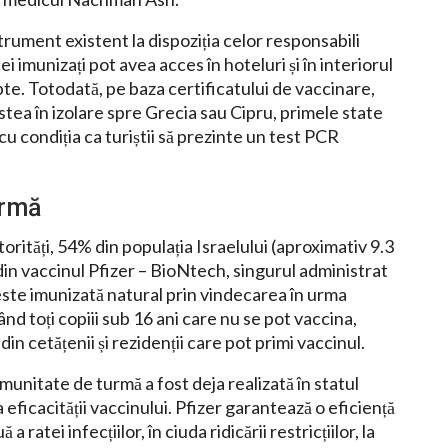
trument existent la dispoziția celor responsabili
i imunizați pot avea acces în hoteluri și în interiorul
pte. Totodată, pe baza certificatului de vaccinare,
ă stea în izolare spre Grecia sau Cipru, primele state
cu condiția ca turiștii să prezinte un test PCR
urmă
rități, 54% din populația Israelului (aproximativ 9.3
in vaccinul Pfizer – BioNtech, singurul administrat
este imunizată natural prin vindecarea în urma
nd toți copiii sub 16 ani care nu se pot vaccina,
in cetățenii și rezidenții care pot primi vaccinul.
munitate de turmă a fost deja realizată în statul
 eficacității vaccinului. Pfizer garantează o eficiență
ratei infecțiilor, în ciuda ridicării restricțiilor, la