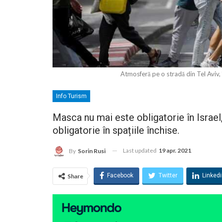
Atmosferă pe o stradă din Tel Avi
Info Turism
Masca nu mai este obligatorie în Israel
obligatorie în spațiile închise.
Last updated
19 apr. 2021
By
Sorin Rusi
Facebook
Twitter
Linked
Share