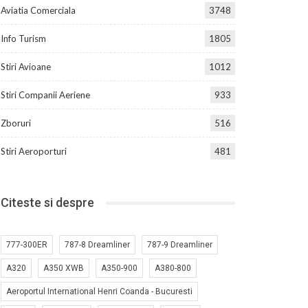
Aviatia Comerciala
3748
Info Turism
1805
Stiri Avioane
1012
Stiri Companii Aeriene
933
Zboruri
516
Stiri Aeroporturi
481
Citeste si despre
777-300ER
787-8 Dreamliner
787-9 Dreamliner
A320
A350 XWB
A350-900
A380-800
Aeroportul International Henri Coanda - Bucuresti