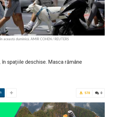
v, în această duminică. AMIR COHEN / REUTERS
, în spațiile deschise. Masca rămâne
in
578
0