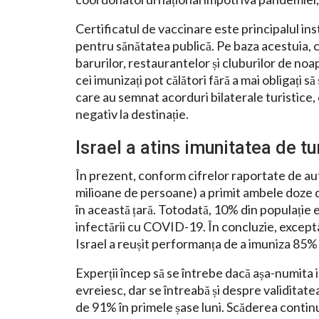
Certificatul de vaccinare este principalul ins
pentru sănătatea publică. Pe baza acestuia, ce
barurilor, restaurantelor și cluburilor de noa
cei imunizați pot călători fără a mai obligați s
care au semnat acorduri bilaterale turistice, 
negativ la destinație.
Israel a atins imunitatea de t
În prezent, conform cifrelor raportate de auto
milioane de persoane) a primit ambele doze d
în această țară. Totodată, 10% din populație 
infectării cu COVID-19. În concluzie, exceptâ
Israel a reușit performanța de a imuniza 85% d
Experții încep să se întrebe dacă așa-numita i
evreiesc, dar se întreabă și despre validitatea
de 91% în primele șase luni. Scăderea continuă a 