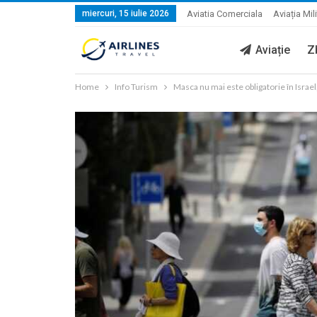
miercuri, 15 iulie 2026
Aviatia Comerciala
Aviația Mil
Aviație
Z
Home
Info Turism
Masca nu mai este obligatorie în Israel,