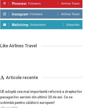
Pinterest
Followers
Airlines Travel
Instagram
Followers
Airlines Travel
Mailchimp
Subscribers
Subscribe
Like Airlines Travel
Articole recente
UE adoptă cea mai importantă reformă a drepturilor
pasagerilor aerieni din ultimii 20 de ani. Ce se
schimbă pentru călătorii europeni!
18 iunie 2026