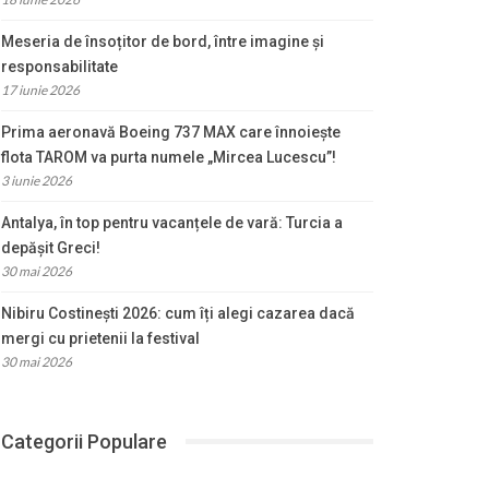
Meseria de însoțitor de bord, între imagine și
responsabilitate
17 iunie 2026
Prima aeronavă Boeing 737 MAX care înnoiește
flota TAROM va purta numele „Mircea Lucescu”!
3 iunie 2026
Antalya, în top pentru vacanțele de vară: Turcia a
depășit Greci!
30 mai 2026
Nibiru Costinești 2026: cum îți alegi cazarea dacă
mergi cu prietenii la festival
30 mai 2026
Categorii Populare