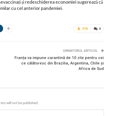
r nevaccinați și redeschiderea economiei sugerează că
imilar cu cel anterior pandemiei.
n
578
0
URMATORUL ARTICOL
Franța va impune carantină de 10 zile pentru cei
ce călătoresc din Brazilia, Argentina, Chile și
Africa de Sud
ess will not be published.