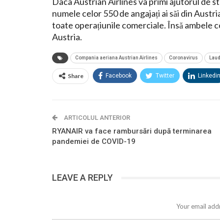
Daca Austrian Airlines va primi ajutorul de st
numele celor 550 de angajați ai săi din Austr
toate operațiunile comerciale. Însă ambele 
Austria.
Compania aeriana Austrian Airlines
Coronavirus
Lau
Share
Facebook
Twitter
Linkedi
ARTICOLUL ANTERIOR
RYANAIR va face rambursări după terminarea
pandemiei de COVID-19
LEAVE A REPLY
Your email addr