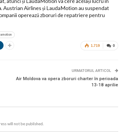
at, atunci și LaudaMotion va cere același lucru în
ia. Austrian Airlines și LaudaMotion au suspendat
companii operează zboruri de repatriere pentru
damotion
n
1.719
0
URMATORUL ARTICOL
Air Moldova va opera zboruri charter în perioada
13-18 aprilie
ess will not be published.