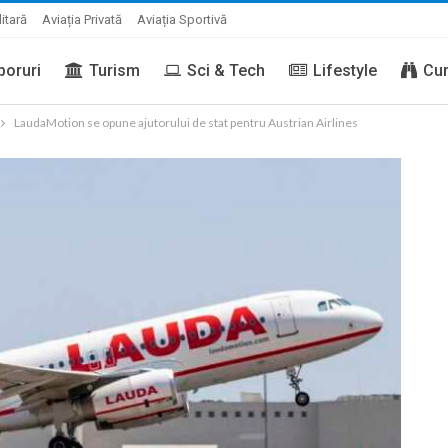
litară
Aviația Privată
Aviația Sportivă
boruri
Turism
Sci & Tech
Lifestyle
Cur
LaudaMotion se opune ajutorului de stat pentru Austrian Airlines