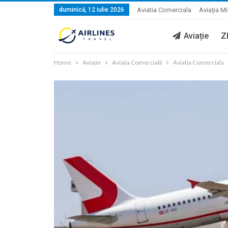
duminică, 12 iulie 2026
Aviatia Comerciala
Aviația Mi
Aviație
Z
Home
Aviație
Aviația Comercială
Aviatia Comerciala