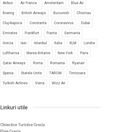
Airbus
Air France
Amsterdam
Blue Air
Boeing
British Airways
Bucuresti
Chisinau
Cluj-Napoca
Constanta
Coronavirus
Dubai
Emirates
Frankfurt
Franta
Germania
Grecia
Iasi
Istanbul
Italia
KLM
Londra
Lufthansa
Marea Britanie
New York
Paris
Qatar Airways
Roma
Romania
Ryanair
Spania
Statele Unite
TAROM
Timisoara
Turkish Airlines
Viena
Wizz Air
Linkuri utile
Obiective Turistice Grecia
Plaje Grecia