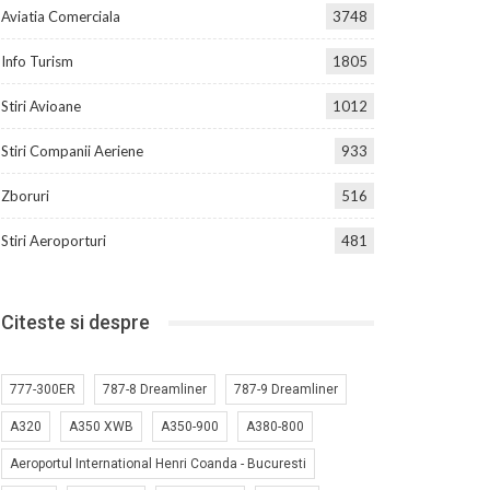
Aviatia Comerciala
3748
Info Turism
1805
Stiri Avioane
1012
Stiri Companii Aeriene
933
Zboruri
516
Stiri Aeroporturi
481
Citeste si despre
777-300ER
787-8 Dreamliner
787-9 Dreamliner
A320
A350 XWB
A350-900
A380-800
Aeroportul International Henri Coanda - Bucuresti