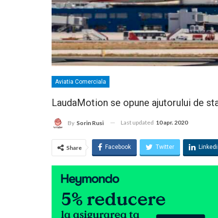
Aviatia Comerciala
LaudaMotion se opune ajutorului de stat
Last updated
10 apr. 2020
By
Sorin Rusi
Facebook
Twitter
Linked
Share