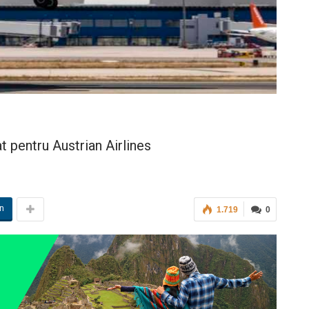
 pentru Austrian Airlines
in
1.719
0