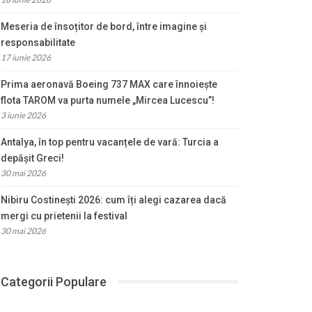
Meseria de însoțitor de bord, între imagine și
responsabilitate
17 iunie 2026
Prima aeronavă Boeing 737 MAX care înnoiește
flota TAROM va purta numele „Mircea Lucescu”!
3 iunie 2026
Antalya, în top pentru vacanțele de vară: Turcia a
depășit Greci!
30 mai 2026
Nibiru Costinești 2026: cum îți alegi cazarea dacă
mergi cu prietenii la festival
30 mai 2026
Categorii Populare