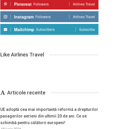
Pinterest
Followers
Airlines Travel
Instagram
Followers
Airlines Travel
Mailchimp
Subscribers
Subscribe
Like Airlines Travel
Articole recente
UE adoptă cea mai importantă reformă a drepturilor
pasagerilor aerieni din ultimii 20 de ani. Ce se
schimbă pentru călătorii europeni!
18 iunie 2026