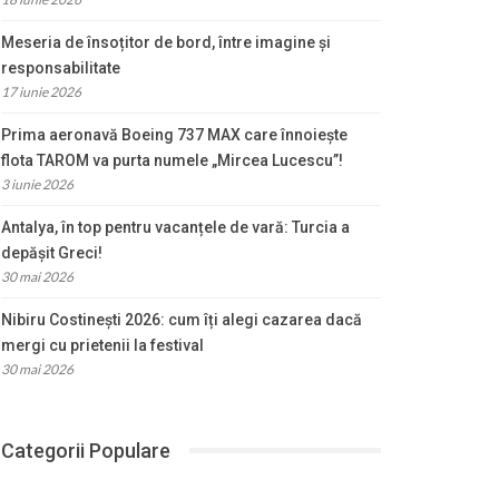
Meseria de însoțitor de bord, între imagine și
responsabilitate
17 iunie 2026
Prima aeronavă Boeing 737 MAX care înnoiește
flota TAROM va purta numele „Mircea Lucescu”!
3 iunie 2026
Antalya, în top pentru vacanțele de vară: Turcia a
depășit Greci!
30 mai 2026
Nibiru Costinești 2026: cum îți alegi cazarea dacă
mergi cu prietenii la festival
30 mai 2026
Categorii Populare