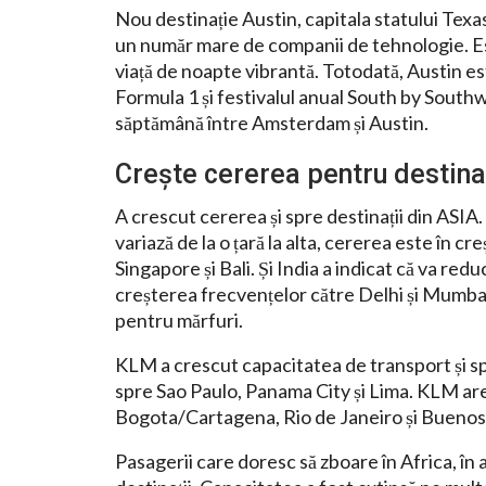
Nou destinație Austin, capitala statului Texas
un număr mare de companii de tehnologie. Es
viață de noapte vibrantă. Totodată, Austin e
Formula 1 și festivalul anual South by Sout
săptămână între Amsterdam și Austin.
Crește cererea pentru destinaț
A crescut cererea și spre destinații din ASIA.
variază de la o țară la alta, cererea este în c
Singapore și Bali. Și India a indicat că va red
creșterea frecvențelor către Delhi și Mumbai.
pentru mărfuri.
KLM a crescut capacitatea de transport și sp
spre Sao Paulo, Panama City și Lima. KLM ar
Bogota/Cartagena, Rio de Janeiro și Buenos 
Pasagerii care doresc să zboare în Africa, în