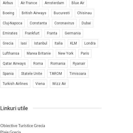
Airbus
Air France
Amsterdam
Blue Air
Boeing
British Airways
Bucuresti
Chisinau
Cluj-Napoca
Constanta
Coronavirus
Dubai
Emirates
Frankfurt
Franta
Germania
Grecia
Iasi
Istanbul
Italia
KLM
Londra
Lufthansa
Marea Britanie
New York
Paris
Qatar Airways
Roma
Romania
Ryanair
Spania
Statele Unite
TAROM
Timisoara
Turkish Airlines
Viena
Wizz Air
Linkuri utile
Obiective Turistice Grecia
Plaje Grecia