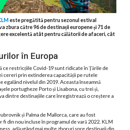
KLM
este pregătită pentru sezonul estival
va zbura către 96 de destinații europene și 71 de
ere excelentă atât pentru călătorii de afaceri, cât
rilor în Europa
ce restricțiile Covid-19 sunt ridicate în Țările de
ei cereri prin extinderea capacității pe rutele
e egalând nivelul din 2019. Aceasta înseamnă
așele portugheze Porto și Lisabona, cu trei și,
va dintre destinațiile care înregistrează o creștere a
Dubrovnik și Palma de Mallorca, care au fost
r fi din nou incluse în programul de vară 2022. KLM
ness, adăugând mai multe zboruri spre destinații din