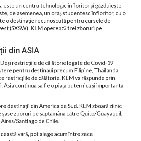
, este un centru tehnologic înfloritor și găzduiește
te, de asemenea, un oraș studentesc înfloritor, cu o
ste o destinație recunoscută pentru cursele de
hwest (SXSW). KLM operează trei zboruri pe
ii din ASIA
 Deși restricțiile de călătorie legate de Covid-19
reștere pentru destinații precum Filipine, Thailanda,
uce restricțiile de călătorie. KLM va răspunde prin
 Asia continuă să fie o piață puternică și importantă
re destinații din America de Sud. KLM zboară zilnic
e șase zboruri pe săptămână către Quito/Guayaquil,
Aires/Santiago de Chile.
 această vară, pot alege acum între zece