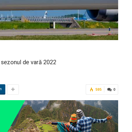
n sezonul de vară 2022
in
595
0