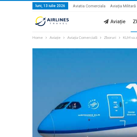
luni, 13 iulie 2026
Aviatia Comerciala
Aviația Militară
Aviație
Z
Home
Aviație
Aviația Comercială
Zboruri
KLM va z