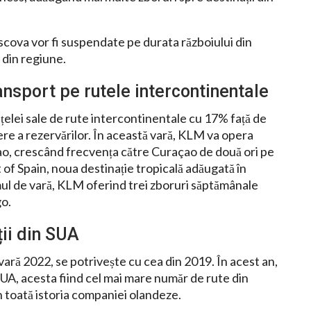
scova vor fi suspendate pe durata războiului din
 din regiune.
nsport pe rutele intercontinentale
lei sale de rute intercontinentale cu 17% față de
tere a rezervărilor. În această vară, KLM va opera
çao, crescând frecvența către Curaçao de două ori pe
t of Spain, noua destinație tropicală adăugată în
mul de vară, KLM oferind trei zboruri săptămânale
go.
ii din SUA
ră 2022, se potrivește cu cea din 2019. În acest an,
SUA, acesta fiind cel mai mare număr de rute din
 toată istoria companiei olandeze.