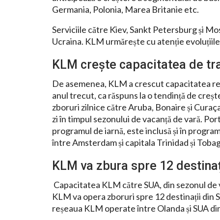
Germania, Polonia, Marea Britanie etc.
Serviciile către Kiev, Sankt Petersburg și Mo
Ucraina. KLM urmărește cu atenție evoluțiile
KLM crește capacitatea de tra
De asemenea, KLM a crescut capacitatea rețe
anul trecut, ca răspuns la o tendință de creș
zboruri zilnice către Aruba, Bonaire și Cura
zi în timpul sezonului de vacanță de vară. Por
programul de iarnă, este inclusă și în progra
între Amsterdam și capitala Trinidad și Toba
KLM va zbura spre 12 destinaț
Capacitatea KLM către SUA, din sezonul de va
KLM va opera zboruri spre 12 destinații din 
reșeaua KLM operate între Olanda și SUA din