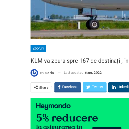
Zboruri
KLM va zbura spre 167 de destinații, î
Last updated
6 apr. 2022
By
Sorin
Facebook
Twitter
Linked
Share