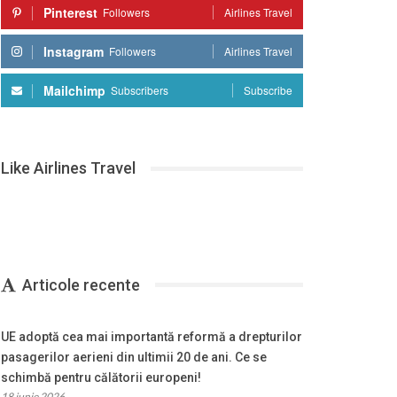
Pinterest
Followers
Airlines Travel
Instagram
Followers
Airlines Travel
Mailchimp
Subscribers
Subscribe
Like Airlines Travel
Articole recente
UE adoptă cea mai importantă reformă a drepturilor
pasagerilor aerieni din ultimii 20 de ani. Ce se
schimbă pentru călătorii europeni!
18 iunie 2026