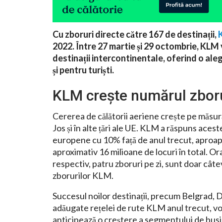
Cu zboruri directe către 167 de destinații,
2022. Între 27 martie și 29 octombrie, KLM 
destinații intercontinentale, oferind o aleg
și pentru turiști.
KLM crește numărul zboru
Cererea de călătorii aeriene crește pe măsură 
Jos și în alte țări ale UE. KLM a răspuns acest
europene cu 10% față de anul trecut, aproap
aproximativ 16 milioane de locuri în total. Or
respectiv, patru zboruri pe zi, sunt doar câte
zborurilor KLM.
Succesul noilor destinații, precum Belgrad, 
adăugate rețelei de rute KLM anul trecut, vo
anticipează o creștere a segmentului de busi