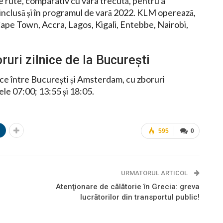
te rute, comparativ cu vara trecută, pentru a
 inclusă și în programul de vară 2022. KLM operează,
ape Town, Accra, Lagos, Kigali, Entebbe, Nairobi,
uri zilnice de la București
nice între București și Amsterdam, cu zboruri
le 07:00; 13:55 și 18:05.
n
595
0
URMATORUL ARTICOL
Atenţionare de călătorie în Grecia: greva
lucrătorilor din transportul public!