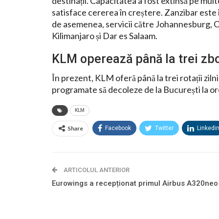
destinații. Capacitatea a fost extinsă pe mul
satisface cererea în creștere. Zanzibar este
de asemenea, servicii către Johannesburg, C
Kilimanjaro și Dar es Salaam.
KLM operează până la trei zbor
În prezent, KLM oferă până la trei rotații zil
programate să decoleze de la București la ore
KLM
Share
Facebook
Twitter
Linkedi
ARTICOLUL ANTERIOR
Eurowings a recepționat primul Airbus A320neo