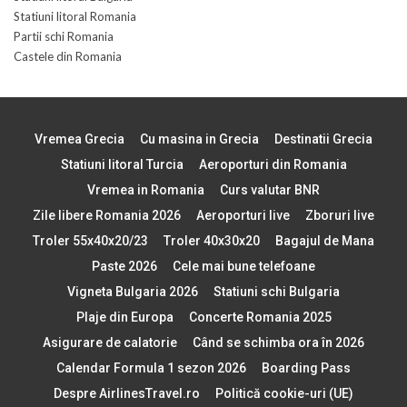
Statiuni litoral Romania
Partii schi Romania
Castele din Romania
Vremea Grecia
Cu masina in Grecia
Destinatii Grecia
Statiuni litoral Turcia
Aeroporturi din Romania
Vremea in Romania
Curs valutar BNR
Zile libere Romania 2026
Aeroporturi live
Zboruri live
Troler 55x40x20/23
Troler 40x30x20
Bagajul de Mana
Paste 2026
Cele mai bune telefoane
Vigneta Bulgaria 2026
Statiuni schi Bulgaria
Plaje din Europa
Concerte Romania 2025
Asigurare de calatorie
Când se schimba ora în 2026
Calendar Formula 1 sezon 2026
Boarding Pass
Despre AirlinesTravel.ro
Politică cookie-uri (UE)