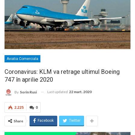
Aviatia Comerciala
Coronavirus: KLM va retrage ultimul Boeing
747 în aprilie 2020
Last updated
22 mart. 2020
By
Sorin Rusi
2.225
0
Facebook
Twitter
Share