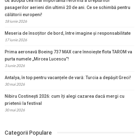
UE adoptă cea mai importantă reformă a drepturilor
pasagerilor aerieni din ultimii 20 de ani. Ce se schimbă pentru
călătorii europeni!
18 iunie 2026
Meseria de însoțitor de bord, între imagine și responsabilitate
17 iunie 2026
Prima aeronavă Boeing 737 MAX care înnoiește flota TAROM va
purta numele „Mircea Lucescu”!
3 iunie 2026
Antalya, în top pentru vacanțele de vară: Turcia a depășit Greci!
30 mai 2026
Nibiru Costinești 2026: cum îți alegi cazarea dacă mergi cu
prietenii la festival
30 mai 2026
Categorii Populare