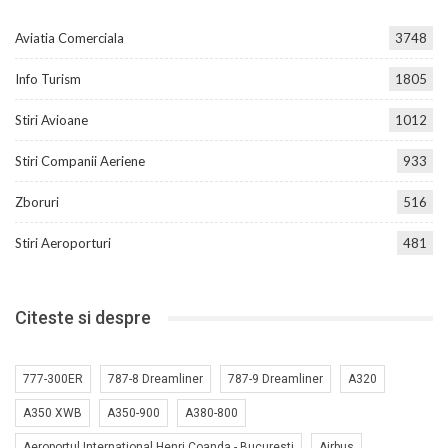
Aviatia Comerciala
3748
Info Turism
1805
Stiri Avioane
1012
Stiri Companii Aeriene
933
Zboruri
516
Stiri Aeroporturi
481
Citeste si despre
777-300ER
787-8 Dreamliner
787-9 Dreamliner
A320
A350 XWB
A350-900
A380-800
Aeroportul International Henri Coanda - Bucuresti
Airbus