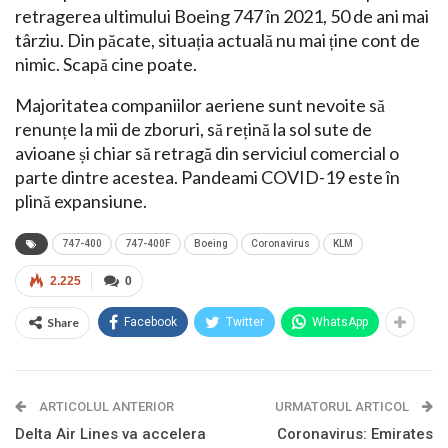
retragerea ultimului Boeing 747 în 2021, 50 de ani mai
târziu. Din păcate, situația actuală nu mai ține cont de
nimic. Scapă cine poate.
Majoritatea companiilor aeriene sunt nevoite să
renunțe la mii de zboruri, să rețină la sol sute de
avioane și chiar să retragă din serviciul comercial o
parte dintre acestea. Pandeami COVID-19 este în
plină expansiune.
747-400
747-400F
Boeing
Coronavirus
KLM
2.225
0
Share
Facebook
Twitter
WhatsApp
ARTICOLUL ANTERIOR
URMATORUL ARTICOL
Delta Air Lines va accelera
Coronavirus: Emirates