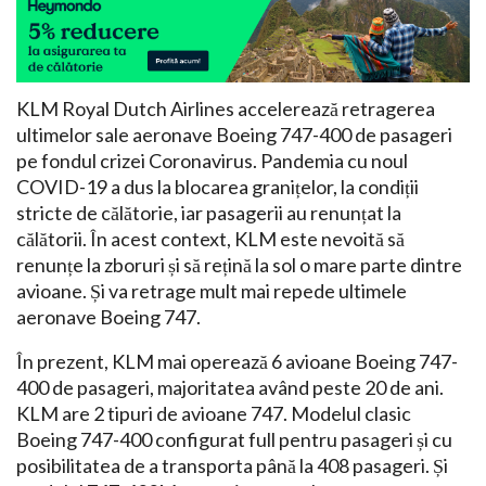
KLM Royal Dutch Airlines accelerează retragerea
ultimelor sale aeronave Boeing 747-400 de pasageri
pe fondul crizei Coronavirus. Pandemia cu noul
COVID-19 a dus la blocarea granițelor, la condiții
stricte de călătorie, iar pasagerii au renunțat la
călătorii. În acest context, KLM este nevoită să
renunțe la zboruri și să rețină la sol o mare parte dintre
avioane. Și va retrage mult mai repede ultimele
aeronave Boeing 747.
În prezent, KLM mai operează 6 avioane Boeing 747-
400 de pasageri, majoritatea având peste 20 de ani.
KLM are 2 tipuri de avioane 747. Modelul clasic
Boeing 747-400 configurat full pentru pasageri și cu
posibilitatea de a transporta până la 408 pasageri. Și