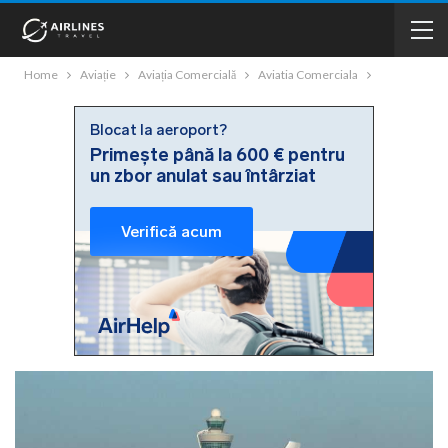
Home
Aviație
Aviația Comercială
Aviatia Comerciala