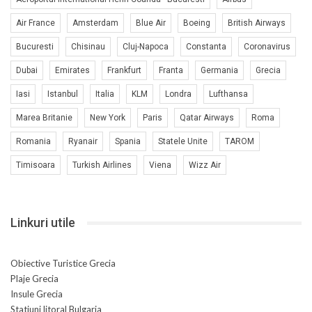
Air France
Amsterdam
Blue Air
Boeing
British Airways
Bucuresti
Chisinau
Cluj-Napoca
Constanta
Coronavirus
Dubai
Emirates
Frankfurt
Franta
Germania
Grecia
Iasi
Istanbul
Italia
KLM
Londra
Lufthansa
Marea Britanie
New York
Paris
Qatar Airways
Roma
Romania
Ryanair
Spania
Statele Unite
TAROM
Timisoara
Turkish Airlines
Viena
Wizz Air
Linkuri utile
Obiective Turistice Grecia
Plaje Grecia
Insule Grecia
Statiuni litoral Bulgaria