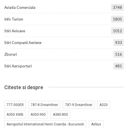
Aviatia Comerciala
3748
Info Turism
1805
Stiri Avioane
1012
Stiri Companii Aeriene
933
Zboruri
516
Stiri Aeroporturi
481
Citeste si despre
777-300ER
787-8 Dreamliner
787-9 Dreamliner
A320
A350 XWB
A350-900
A380-800
Aeroportul International Henri Coanda - Bucuresti
Airbus