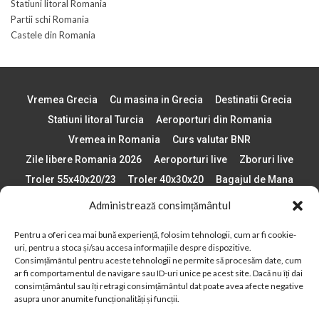
Statiuni litoral Romania
Partii schi Romania
Castele din Romania
Vremea Grecia
Cu masina in Grecia
Destinatii Grecia
Statiuni litoral Turcia
Aeroporturi din Romania
Vremea in Romania
Curs valutar BNR
Zile libere Romania 2026
Aeroporturi live
Zboruri live
Troler 55x40x20/23
Troler 40x30x20
Bagajul de Mana
Paste 2026
Cele mai bune telefoane
Administrează consimțământul
Vigneta Bulgaria 2026
Statiuni schi Bulgaria
Pentru a oferi cea mai bună experiență, folosim tehnologii, cum ar fi cookie-
Plaje din Europa
Concerte Romania 2025
uri, pentru a stoca și/sau accesa informațiile despre dispozitive.
Asigurare de calatorie
Când se schimba ora în 2026
Consimțământul pentru aceste tehnologii ne permite să procesăm date, cum
ar fi comportamentul de navigare sau ID-uri unice pe acest site. Dacă nu îți dai
Calendar Formula 1 sezon 2026
Boarding Pass
consimțământul sau îți retragi consimțământul dat poate avea afecte negative
asupra unor anumite funcționalități și funcții.
Despre AirlinesTravel.ro
Politică cookie-uri (UE)