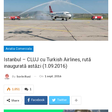
Aviatia Comerciala
Istanbul – CLUJ cu Turkish Airlines, rută
inaugurată astăzi (1.09.2016)
On
1 sept. 2016
By
Sorin Rusi
1.051
1
Facebook
Twitter
Share