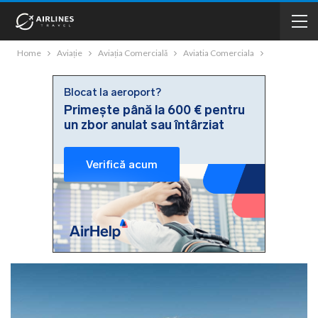
Home
Aviație
Aviația Comercială
Aviatia Comerciala