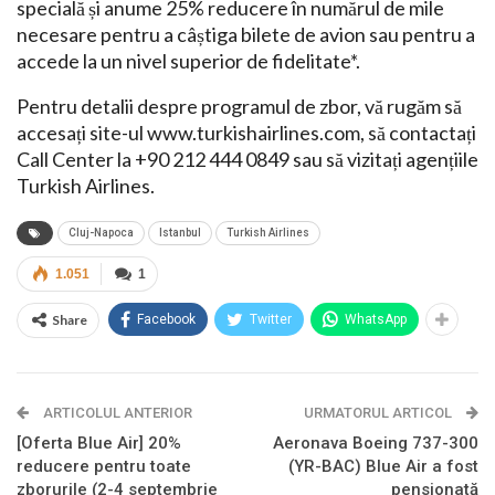
specială și anume 25% reducere în numărul de mile
necesare pentru a câștiga bilete de avion sau pentru a
accede la un nivel superior de fidelitate*.
Pentru detalii despre programul de zbor, vă rugăm să
accesați site-ul www.turkishairlines.com, să contactați
Call Center la +90 212 444 0849 sau să vizitați agențiile
Turkish Airlines.
Cluj-Napoca
Istanbul
Turkish Airlines
1.051
1
Share
Facebook
Twitter
WhatsApp
ARTICOLUL ANTERIOR
URMATORUL ARTICOL
[Oferta Blue Air] 20%
Aeronava Boeing 737-300
reducere pentru toate
(YR-BAC) Blue Air a fost
zborurile (2-4 septembrie
pensionată