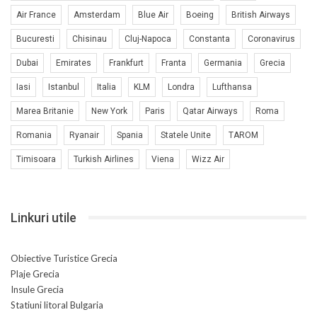
Air France
Amsterdam
Blue Air
Boeing
British Airways
Bucuresti
Chisinau
Cluj-Napoca
Constanta
Coronavirus
Dubai
Emirates
Frankfurt
Franta
Germania
Grecia
Iasi
Istanbul
Italia
KLM
Londra
Lufthansa
Marea Britanie
New York
Paris
Qatar Airways
Roma
Romania
Ryanair
Spania
Statele Unite
TAROM
Timisoara
Turkish Airlines
Viena
Wizz Air
Linkuri utile
Obiective Turistice Grecia
Plaje Grecia
Insule Grecia
Statiuni litoral Bulgaria