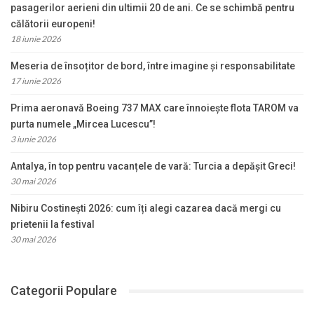
pasagerilor aerieni din ultimii 20 de ani. Ce se schimbă pentru
călătorii europeni!
18 iunie 2026
Meseria de însoțitor de bord, între imagine și responsabilitate
17 iunie 2026
Prima aeronavă Boeing 737 MAX care înnoiește flota TAROM va
purta numele „Mircea Lucescu”!
3 iunie 2026
Antalya, în top pentru vacanțele de vară: Turcia a depășit Greci!
30 mai 2026
Nibiru Costinești 2026: cum îți alegi cazarea dacă mergi cu
prietenii la festival
30 mai 2026
Categorii Populare