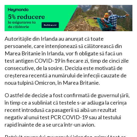
Autoritățile din Irlanda au anunțat că toate
persoanele, care intenționează să călătorească din
Marea Britanie în Irlanda, vor fi obligate să facă un
test antigen COVID-19 în fiecare zi, timp de cinci zile
consecutive, de la sosire. Decizia este motivată de
creșterea recentă a numărului de infecții cauzate de
noua tulpină Omicron, în Marea Britanie.
O astfel de decizie a fost confirmată de guvernul țării,
în timp ce a subliniat că testele s-ar adăuga la cerința
recent introdusă ca pasagerii să aibă un rezultat
negativ al unui test PCR COVID-19 sau al testului
rapid înainte de a se urca într-un avion.