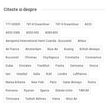
Citeste si despre
777-300ER
787-8 Dreamliner
787-9 Dreamliner
A320
A350 XWB
A350-900
A380-800
Aeroportul International Henri Coanda - Bucuresti
Airbus
Air France
Amsterdam
Blue Air
Boeing
British Airways
Bucuresti
Chisinau
Cluj-Napoca
Constanta
Coronavirus
Dubai
Emirates
Frankfurt
Franta
Germania
Grecia
Iasi
Istanbul
Italia
KLM
Londra
Lufthansa
Marea Britanie
New York
Paris
Qatar Airways
Roma
Romania
Ryanair
Spania
Statele Unite
TAROM
Timisoara
Turkish Airlines
Viena
Wizz Air