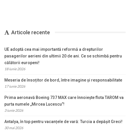
Articole recente
UE adoptă cea mai importantă reformă a drepturilor
pasagerilor aerieni din ultimii 20 de ani. Ce se schimbă pentru
călătorii europeni!
18 iunie 2026
Meseria de însoțitor de bord, între imagine și responsabilitate
17 iunie 2026
Prima aeronavă Boeing 737 MAX care înnoiește flota TAROM va
purta numele „Mircea Lucescu”!
3 iunie 2026
Antalya, în top pentru vacanțele de vară: Turcia a depășit Greci!
30 mai 2026