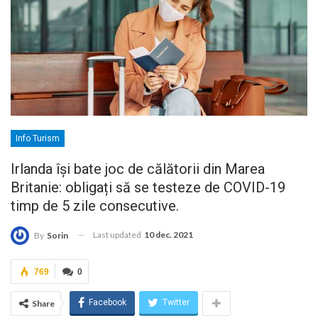
Info Turism
Irlanda își bate joc de călătorii din Marea
Britanie: obligați să se testeze de COVID-19
timp de 5 zile consecutive.
Last updated
10 dec. 2021
By
Sorin
769
0
Facebook
Twitter
Share