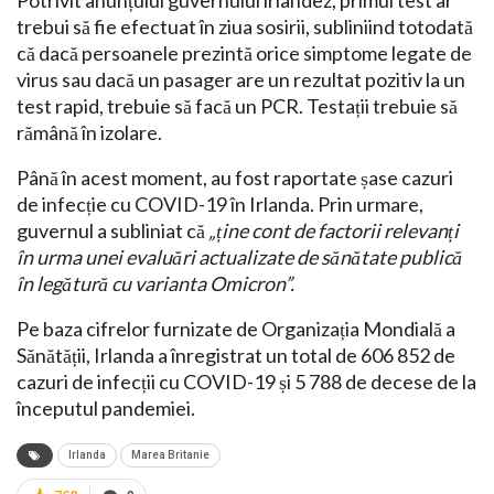
Potrivit anunțului guvernului irlandez, primul test ar
trebui să fie efectuat în ziua sosirii, subliniind totodată
că dacă persoanele prezintă orice simptome legate de
virus sau dacă un pasager are un rezultat pozitiv la un
test rapid, trebuie să facă un PCR. Testații trebuie să
rămână în izolare.
Până în acest moment, au fost raportate șase cazuri
de infecție cu COVID-19 în Irlanda. Prin urmare,
guvernul a subliniat că
„ține cont de factorii relevanți
în urma unei evaluări actualizate de sănătate publică
în legătură cu varianta Omicron”.
Pe baza cifrelor furnizate de Organizația Mondială a
Sănătății, Irlanda a înregistrat un total de 606 852 de
cazuri de infecții cu COVID-19 și 5 788 de decese de la
începutul pandemiei.
Irlanda
Marea Britanie