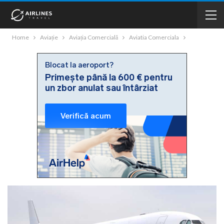
Home
Aviație
Aviația Comercială
Aviatia Comerciala