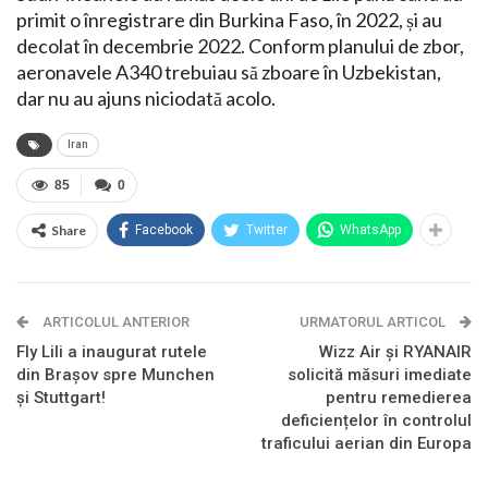
primit o înregistrare din Burkina Faso, în 2022, și au
decolat în decembrie 2022. Conform planului de zbor,
aeronavele A340 trebuiau să zboare în Uzbekistan,
dar nu au ajuns niciodată acolo.
Iran
85
0
Share
Facebook
Twitter
WhatsApp
ARTICOLUL ANTERIOR
URMATORUL ARTICOL
Fly Lili a inaugurat rutele
Wizz Air și RYANAIR
din Brașov spre Munchen
solicită măsuri imediate
și Stuttgart!
pentru remedierea
deficiențelor în controlul
traficului aerian din Europa