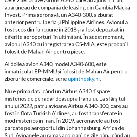
Cele 2 aeronave Airbus A340, care au ajuns în Iran,
aparțineau de compania de leasing din Gambia Macka
Invest. Prima aeronavă, un A340-300, a zburat
anterior pentru Iberia și Philippine Airlines. Avionul a
fost scos din funcțiune în 2018 și a fost depozitat în
diferite aeroporturi, în ultimii ani. În acest moment,
avionul A340 cu înregistrarea C5-MIA, este probabil
folosit de Mahan Air pentru piese.
Al doilea avion A340, model A340-600, este
înmatriculat EP-MMU și folosit de Mahan Air pentru
zborurile comerciale, scrie
upinthesky.nl
.
Nu e prima dată când un Airbus A340 dispare
misterios de pe radar deasupra Iranului. La sfârșitul
anului 2022, patru avioane Airbus A340-300, care au
fost în flota Turkish Airlines, au fost transferate în
mod misterios în Iran. În 2019, aeronavele au fost
parcate pe aeroportul din Johannesburg, Africa de
Sud. Avioanele au rămas acolo ani de zile până când au