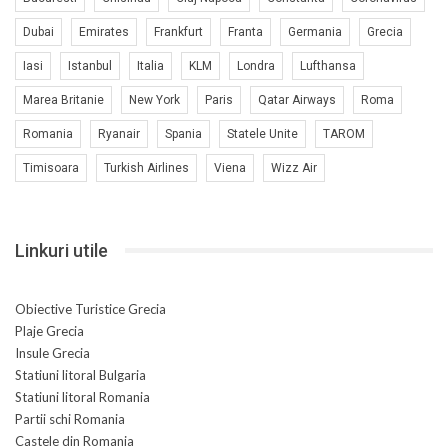
Dubai
Emirates
Frankfurt
Franta
Germania
Grecia
Iasi
Istanbul
Italia
KLM
Londra
Lufthansa
Marea Britanie
New York
Paris
Qatar Airways
Roma
Romania
Ryanair
Spania
Statele Unite
TAROM
Timisoara
Turkish Airlines
Viena
Wizz Air
Linkuri utile
Obiective Turistice Grecia
Plaje Grecia
Insule Grecia
Statiuni litoral Bulgaria
Statiuni litoral Romania
Partii schi Romania
Castele din Romania