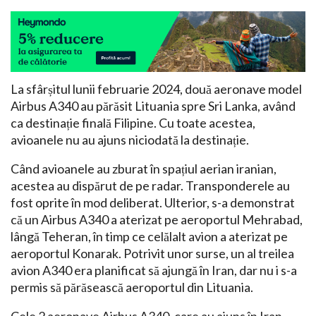
La sfârșitul lunii februarie 2024, două aeronave model
Airbus A340 au părăsit Lituania spre Sri Lanka, având
ca destinație finală Filipine. Cu toate acestea,
avioanele nu au ajuns niciodată la destinație.
Când avioanele au zburat în spațiul aerian iranian,
acestea au dispărut de pe radar. Transponderele au
fost oprite în mod deliberat. Ulterior, s-a demonstrat
că un Airbus A340 a aterizat pe aeroportul Mehrabad,
lângă Teheran, în timp ce celălalt avion a aterizat pe
aeroportul Konarak. Potrivit unor surse, un al treilea
avion A340 era planificat să ajungă în Iran, dar nu i s-a
permis să părăsească aeroportul din Lituania.