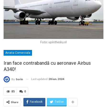
Foto: upinthesky.nl
Aviatia Comerciala
Iran face contrabandă cu aeronave Airbus
A340!
Last updated
28 iun. 2024
By
Sorin
85
0
Facebook
Twitter
Share