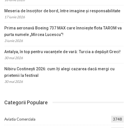
Meseria de însoțitor de bord, între imagine și responsabilitate
17 iunie 2026
Prima aeronavă Boeing 737 MAX care înnoiește flota TAROM va
purta numele „Mircea Lucescu”!
3 iunie 2026
Antalya, în top pentru vacanțele de vară: Turcia a depășit Greci!
30 mai 2026
Nibiru Costinești 2026: cum îți alegi cazarea dacă mergi cu
prietenii la festival
30 mai 2026
Categorii Populare
Aviatia Comerciala
3748