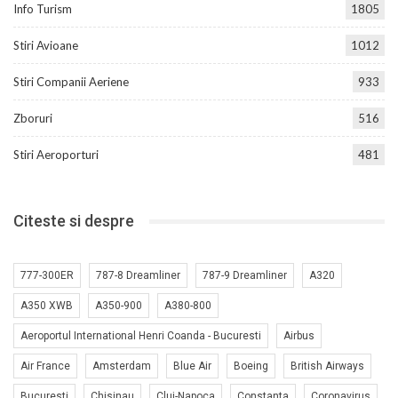
Info Turism
1805
Stiri Avioane
1012
Stiri Companii Aeriene
933
Zboruri
516
Stiri Aeroporturi
481
Citeste si despre
777-300ER
787-8 Dreamliner
787-9 Dreamliner
A320
A350 XWB
A350-900
A380-800
Aeroportul International Henri Coanda - Bucuresti
Airbus
Air France
Amsterdam
Blue Air
Boeing
British Airways
Bucuresti
Chisinau
Cluj-Napoca
Constanta
Coronavirus