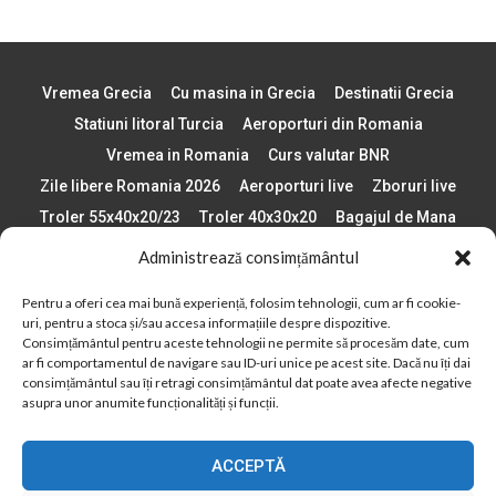
Vremea Grecia
Cu masina in Grecia
Destinatii Grecia
Statiuni litoral Turcia
Aeroporturi din Romania
Vremea in Romania
Curs valutar BNR
Zile libere Romania 2026
Aeroporturi live
Zboruri live
Troler 55x40x20/23
Troler 40x30x20
Bagajul de Mana
Paste 2026
Cele mai bune telefoane
Administrează consimțământul
Vigneta Bulgaria 2026
Statiuni schi Bulgaria
Pentru a oferi cea mai bună experiență, folosim tehnologii, cum ar fi cookie-
Plaje din Europa
Concerte Romania 2025
uri, pentru a stoca și/sau accesa informațiile despre dispozitive.
Asigurare de calatorie
Când se schimba ora în 2026
Consimțământul pentru aceste tehnologii ne permite să procesăm date, cum
ar fi comportamentul de navigare sau ID-uri unice pe acest site. Dacă nu îți dai
Calendar Formula 1 sezon 2026
Boarding Pass
consimțământul sau îți retragi consimțământul dat poate avea afecte negative
Despre AirlinesTravel.ro
Politică cookie-uri (UE)
asupra unor anumite funcționalități și funcții.
Politică cookie-uri (Regatul Unit)
Opt-out preferences
ACCEPTĂ
Cookie Policy (AU)
Politică cookie-uri (ZA)
Politică cookie-uri (Canada)
Politică cookie-uri (BR)