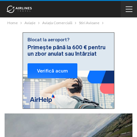
Home
Aviație
Aviația Comercială
Stiri Avioane