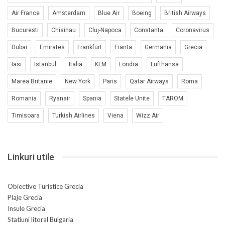
Air France
Amsterdam
Blue Air
Boeing
British Airways
Bucuresti
Chisinau
Cluj-Napoca
Constanta
Coronavirus
Dubai
Emirates
Frankfurt
Franta
Germania
Grecia
Iasi
Istanbul
Italia
KLM
Londra
Lufthansa
Marea Britanie
New York
Paris
Qatar Airways
Roma
Romania
Ryanair
Spania
Statele Unite
TAROM
Timisoara
Turkish Airlines
Viena
Wizz Air
Linkuri utile
Obiective Turistice Grecia
Plaje Grecia
Insule Grecia
Statiuni litoral Bulgaria