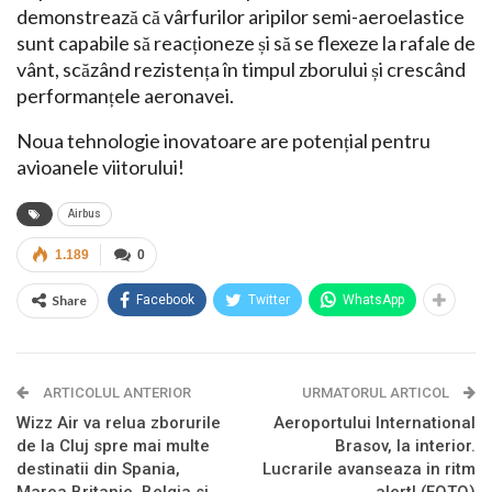
demonstrează că vârfurilor aripilor semi-aeroelastice
sunt capabile să reacționeze și să se flexeze la rafale de
vânt, scăzând rezistența în timpul zborului și crescând
performanțele aeronavei.
Noua tehnologie inovatoare are potențial pentru
avioanele viitorului!
Airbus
1.189
0
Share
Facebook
Twitter
WhatsApp
ARTICOLUL ANTERIOR
URMATORUL ARTICOL
Wizz Air va relua zborurile
Aeroportului International
de la Cluj spre mai multe
Brasov, la interior.
destinatii din Spania,
Lucrarile avanseaza in ritm