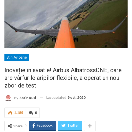
Stiri Avioane
Inovație in aviatie! Airbus AlbatrossONE, care
are vârfurile aripilor flexibile, a operat un nou
zbor de test
Last updated
9 oct. 2020
By
Sorin Rusi
1.189
0
Facebook
Twitter
Share