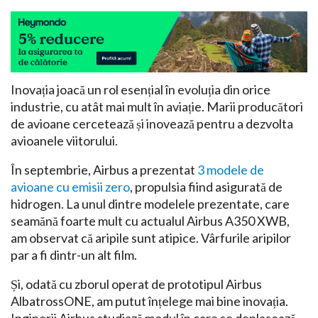
Inovația joacă un rol esențial în evoluția din orice
industrie, cu atât mai mult în aviație. Marii producători
de avioane cercetează și inovează pentru a dezvolta
avioanele viitorului.
În septembrie, Airbus a prezentat
3 modele de
avioane cu emisii zero
, propulsia fiind asigurată de
hidrogen. La unul dintre modelele prezentate, care
seamănă foarte mult cu actualul Airbus A350 XWB,
am observat că aripile sunt atipice. Vârfurile aripilor
par a fi dintr-un alt film.
Și, odată cu zborul operat de prototipul Airbus
AlbatrossONE, am putut înțelege mai bine inovația.