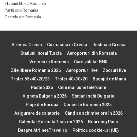
Statiuni litoral Romania
Partii schi Romania
Castele din Romania
Vremea Grecia
Cu masina in Grecia
Destinatii Grecia
Statiuni litoral Turcia
Aeroporturi din Romania
Vremea in Romania
Curs valutar BNR
Zile libere Romania 2026
Aeroporturi live
Zboruri live
Troler 55x40x20/23
Troler 40x30x20
Bagajul de Mana
Paste 2026
Cele mai bune telefoane
Vigneta Bulgaria 2026
Statiuni schi Bulgaria
Plaje din Europa
Concerte Romania 2025
Asigurare de calatorie
Când se schimba ora în 2026
Calendar Formula 1 sezon 2026
Boarding Pass
Despre AirlinesTravel.ro
Politică cookie-uri (UE)