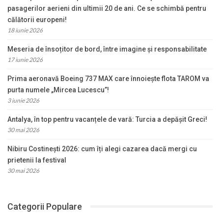
pasagerilor aerieni din ultimii 20 de ani. Ce se schimbă pentru
călătorii europeni!
18 iunie 2026
Meseria de însoțitor de bord, între imagine și responsabilitate
17 iunie 2026
Prima aeronavă Boeing 737 MAX care înnoiește flota TAROM va
purta numele „Mircea Lucescu”!
3 iunie 2026
Antalya, în top pentru vacanțele de vară: Turcia a depășit Greci!
30 mai 2026
Nibiru Costinești 2026: cum îți alegi cazarea dacă mergi cu
prietenii la festival
30 mai 2026
Categorii Populare