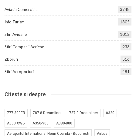
Aviatia Comerciala
3748
Info Turism
1805
Stiri Avioane
1012
Stiri Companii Aeriene
933
Zboruri
516
Stiri Aeroporturi
481
Citeste si despre
777-300ER
787-8 Dreamliner
787-9 Dreamliner
A320
A350 XWB
A350-900
A380-800
Aeroportul International Henri Coanda - Bucuresti
Airbus