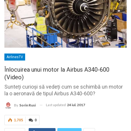
AirlinesTV
Înlocuirea unui motor la Airbus A340-600
(Video)
Sunteți curioși să vedeți cum se schimbă un motor
la o aeronavă de tipul Airbus A340-600?
Last updated
24 iul. 2017
By
Sorin Rusi
1.705
0