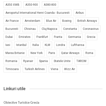
A350 XWB
A350-900
A380-800
Aeroportul International Henri Coanda - Bucuresti
Airbus
Air France
Amsterdam
Blue Air
Boeing
British Airways
Bucuresti
Chisinau
Cluj-Napoca
Constanta
Coronavirus
Dubai
Emirates
Frankfurt
Franta
Germania
Grecia
Iasi
Istanbul
Italia
KLM
Londra
Lufthansa
Marea Britanie
New York
Paris
Qatar Airways
Roma
Romania
Ryanair
Spania
Statele Unite
TAROM
Timisoara
Turkish Airlines
Viena
Wizz Air
Linkuri utile
Obiective Turistice Grecia