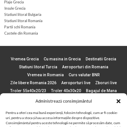
Plaje Grecia
Insule Grecia
Statiuni litoral Bulgaria
Statiuni litoral Romania
Partii schi Romania
Castele din Romania
Vremea Grecia
Cu masina in Grecia
Destinatii Grecia
Statiuni litoral Turcia
Aeroporturi din Romania
Vremea in Romania
Curs valutar BNR
Zile libere Romania 2026
Aeroporturi live
Zboruri live
Troler 55x40x20/23
Troler 40x30x20
Bagajul de Mana
Paste 2026
Cele mai bune telefoane
Administrează consimțământul
Vigneta Bulgaria 2026
Statiuni schi Bulgaria
Pentru a oferi cea mai bună experiență, folosim tehnologii, cum ar fi cookie-
Plaje din Europa
Concerte Romania 2025
uri, pentru a stoca și/sau accesa informațiile despre dispozitive.
Asigurare de calatorie
Când se schimba ora în 2026
Consimțământul pentru aceste tehnologii ne permite să procesăm date, cum