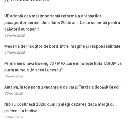
UE adoptă cea mai importantă reformă a drepturilor
pasagerilor aerieni din ultimii 20 de ani. Ce se schimbă pentru
călătorii europeni!
18 iunie 2026
Meseria de însoțitor de bord, între imagine și responsabilitate
17 iunie 2026
Prima aeronavă Boeing 737 MAX care înnoiește flota TAROM va
purta numele „Mircea Lucescu”!
3 iunie 2026
Antalya, în top pentru vacanțele de vară: Turcia a depășit Greci!
30 mai 2026
Nibiru Costinești 2026: cum îți alegi cazarea dacă mergi cu
prietenii la festival
30 mai 2026