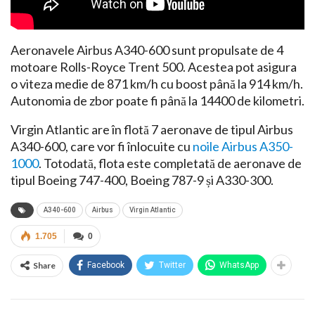
Aeronavele Airbus A340-600 sunt propulsate de 4
motoare Rolls-Royce Trent 500. Acestea pot asigura
o viteza medie de 871 km/h cu boost până la 914 km/h.
Autonomia de zbor poate fi până la 14400 de kilometri.
Virgin Atlantic are în flotă 7 aeronave de tipul Airbus
A340-600, care vor fi înlocuite cu
noile Airbus A350-
1000
. Totodată, flota este completată de aeronave de
tipul Boeing 747-400, Boeing 787-9 și A330-300.
A340-600
Airbus
Virgin Atlantic
1.705
0
Share
Facebook
Twitter
WhatsApp