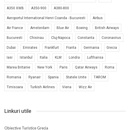
A350 XWB
A350-900
A380-800
Aeroportul International Henri Coanda - Bucuresti
Airbus
Air France
Amsterdam
Blue Air
Boeing
British Airways
Bucuresti
Chisinau
Cluj-Napoca
Constanta
Coronavirus
Dubai
Emirates
Frankfurt
Franta
Germania
Grecia
Iasi
Istanbul
Italia
KLM
Londra
Lufthansa
Marea Britanie
New York
Paris
Qatar Airways
Roma
Romania
Ryanair
Spania
Statele Unite
TAROM
Timisoara
Turkish Airlines
Viena
Wizz Air
Linkuri utile
Obiective Turistice Grecia