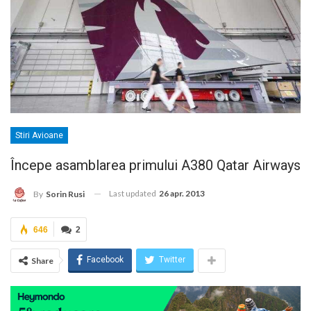
Stiri Avioane
Începe asamblarea primului A380 Qatar Airways
Last updated
26 apr. 2013
By
Sorin Rusi
646
2
Facebook
Twitter
Share