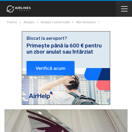
Home
Aviație
Aviația Comercială
Stiri Avioane