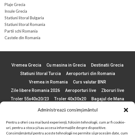
Plaje Grecia
Insule Grecia
Statiuni litoral Bulgaria
Statiuni litoral Romania
Partii schi Romania
Castele din Romania
Vremea Grecia
Cu masina in Grecia
Destinatii Grecia
Statiuni litoral Turcia
Aeroporturi din Romania
Vremea in Romania
Curs valutar BNR
Zile libere Romania 2026
Aeroporturi live
Zboruri live
Troler 55x40x20/23
Troler 40x30x20
Bagajul de Mana
Paste 2026
Cele mai bune telefoane
Administrează consimțământul
Vigneta Bulgaria 2026
Statiuni schi Bulgaria
Pentru a oferi cea mai bună experiență, folosim tehnologii, cum ar fi cookie-
Plaje din Europa
Concerte Romania 2025
uri, pentru a stoca și/sau accesa informațiile despre dispozitive.
Asigurare de calatorie
Când se schimba ora în 2026
Consimțământul pentru aceste tehnologii ne permite să procesăm date, cum