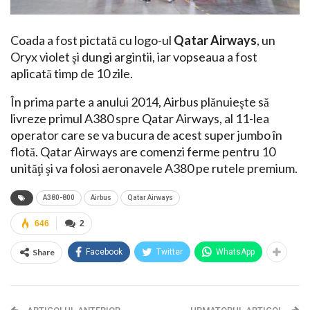
Coada a fost pictată cu logo-ul
Qatar Airways
, un
Oryx violet şi dungi argintii, iar vopseaua a fost
aplicată timp de 10 zile.
În prima parte a anului 2014, Airbus plănuieşte să
livreze primul A380 spre Qatar Airways, al 11-lea
operator care se va bucura de acest super jumbo în
flotă. Qatar Airways are comenzi ferme pentru 10
unităţi şi va folosi aeronavele A380 pe rutele premium.
A380-800
Airbus
Qatar Airways
646
2
Share
Facebook
Twitter
WhatsApp