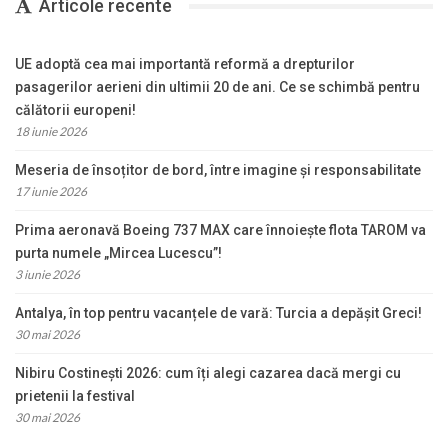
Articole recente
UE adoptă cea mai importantă reformă a drepturilor
pasagerilor aerieni din ultimii 20 de ani. Ce se schimbă pentru
călătorii europeni!
18 iunie 2026
Meseria de însoțitor de bord, între imagine și responsabilitate
17 iunie 2026
Prima aeronavă Boeing 737 MAX care înnoiește flota TAROM va
purta numele „Mircea Lucescu”!
3 iunie 2026
Antalya, în top pentru vacanțele de vară: Turcia a depășit Greci!
30 mai 2026
Nibiru Costinești 2026: cum îți alegi cazarea dacă mergi cu
prietenii la festival
30 mai 2026