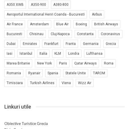
A350 XWB
A350-900
A380-800
Aeroportul International Henri Coanda - Bucuresti
Airbus
Air France
Amsterdam
Blue Air
Boeing
British Airways
Bucuresti
Chisinau
Cluj-Napoca
Constanta
Coronavirus
Dubai
Emirates
Frankfurt
Franta
Germania
Grecia
Iasi
Istanbul
Italia
KLM
Londra
Lufthansa
Marea Britanie
New York
Paris
Qatar Airways
Roma
Romania
Ryanair
Spania
Statele Unite
TAROM
Timisoara
Turkish Airlines
Viena
Wizz Air
Linkuri utile
Obiective Turistice Grecia