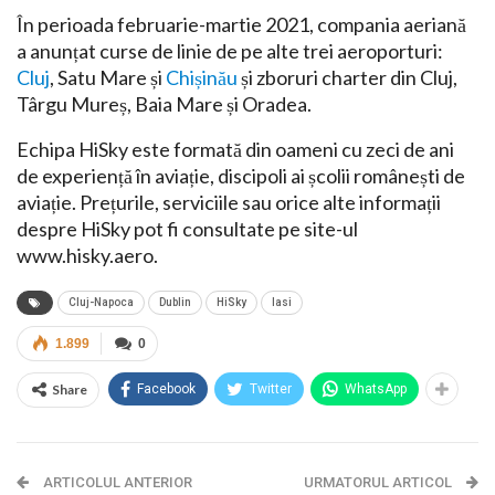
În perioada februarie-martie 2021, compania aeriană
a anunțat curse de linie de pe alte trei aeroporturi:
Cluj
, Satu Mare și
Chișinău
și zboruri charter din Cluj,
Târgu Mureș, Baia Mare și Oradea.
Echipa HiSky este formată din oameni cu zeci de ani
de experiență în aviație, discipoli ai școlii românești de
aviație. Prețurile, serviciile sau orice alte informații
despre HiSky pot fi consultate pe site-ul
www.hisky.aero.
Cluj-Napoca
Dublin
HiSky
Iasi
1.899
0
Share
Facebook
Twitter
WhatsApp
ARTICOLUL ANTERIOR
URMATORUL ARTICOL