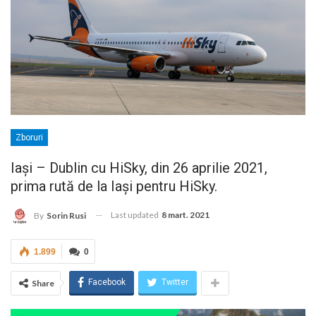
Zboruri
Iași – Dublin cu HiSky, din 26 aprilie 2021,
prima rută de la Iași pentru HiSky.
Last updated
8 mart. 2021
By
Sorin Rusi
1.899
0
Facebook
Twitter
Share