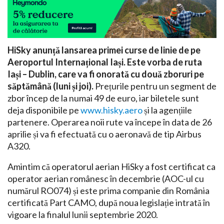
HiSky anunță lansarea primei curse de linie de pe
Aeroportul Internațional Iași. Este vorba de ruta
Iași – Dublin, care va fi onorată cu două zboruri pe
săptămână (luni și joi).
Prețurile pentru un segment de
zbor încep de la numai 49 de euro, iar biletele sunt
deja disponibile pe
www.hisky.aero
și la agențiile
partenere. Operarea noii rute va începe în data de 26
aprilie și va fi efectuată cu o aeronavă de tip Airbus
A320.
Amintim că operatorul aerian HiSky a fost certificat ca
operator aerian românesc în decembrie (AOC-ul cu
numărul RO074) și este prima companie din România
certificată Part CAMO, după noua legislație intrată în
vigoare la finalul lunii septembrie 2020.