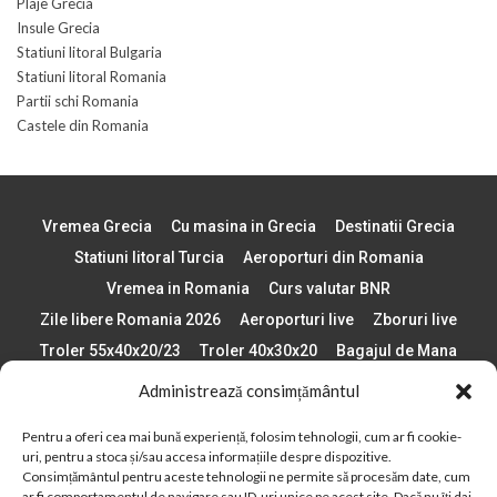
Plaje Grecia
Insule Grecia
Statiuni litoral Bulgaria
Statiuni litoral Romania
Partii schi Romania
Castele din Romania
Vremea Grecia
Cu masina in Grecia
Destinatii Grecia
Statiuni litoral Turcia
Aeroporturi din Romania
Vremea in Romania
Curs valutar BNR
Zile libere Romania 2026
Aeroporturi live
Zboruri live
Troler 55x40x20/23
Troler 40x30x20
Bagajul de Mana
Paste 2026
Cele mai bune telefoane
Administrează consimțământul
Vigneta Bulgaria 2026
Statiuni schi Bulgaria
Pentru a oferi cea mai bună experiență, folosim tehnologii, cum ar fi cookie-
Plaje din Europa
Concerte Romania 2025
uri, pentru a stoca și/sau accesa informațiile despre dispozitive.
Asigurare de calatorie
Când se schimba ora în 2026
Consimțământul pentru aceste tehnologii ne permite să procesăm date, cum
ar fi comportamentul de navigare sau ID-uri unice pe acest site. Dacă nu îți dai