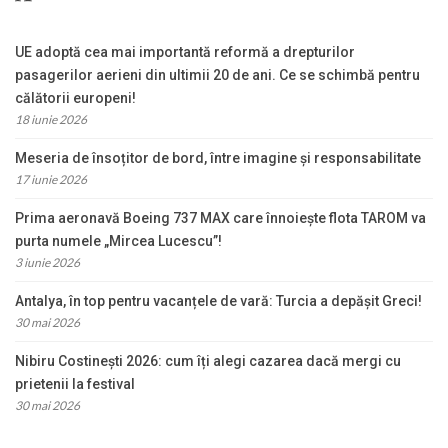
UE adoptă cea mai importantă reformă a drepturilor
pasagerilor aerieni din ultimii 20 de ani. Ce se schimbă pentru
călătorii europeni!
18 iunie 2026
Meseria de însoțitor de bord, între imagine și responsabilitate
17 iunie 2026
Prima aeronavă Boeing 737 MAX care înnoiește flota TAROM va
purta numele „Mircea Lucescu”!
3 iunie 2026
Antalya, în top pentru vacanțele de vară: Turcia a depășit Greci!
30 mai 2026
Nibiru Costinești 2026: cum îți alegi cazarea dacă mergi cu
prietenii la festival
30 mai 2026