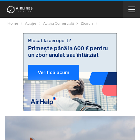
Home
Aviație
Aviația Comercială
Zboruri