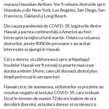
rețeaua Hawaiian Airlines. Vor fi reluate zborurile spre
Honolulu și din New York, Los Angeles, San Diego, San
Francisco, Oakland și Long Beach.
Din cauza pandemiei de COVID-19, legăturile dintre
Hawaii și partea continentală a Americii au fost
întrerupte la mijlocul lunii martie. Odată cu reluarea
zborurilor, peste 8000 de persoane s-au arătat
interesate să ajungă în Hawaii.
Cei ce doresc să călătorească spre arhipelagul
insulelor Hawaii vor fi nevoiți să poarte masca pe
durata a minim 14 ore, cam cât durează zborul plus
timpii petrecuți în aeroporturi.
Hawaii cere, de asemenea, vizitatorilor să prezinte un
rezultat negativ al testului COVID-19, care trebuie
făcut în termen de maxim 72 de ore înainte de ora
decolării zborului, asta dacă doresc să ocolească o