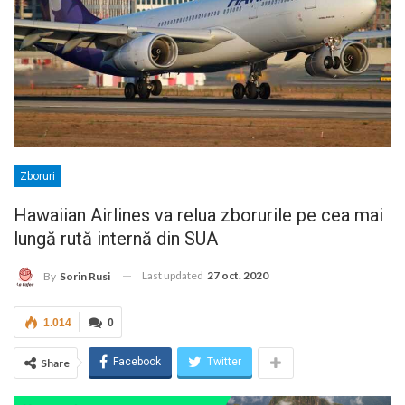
Zboruri
Hawaiian Airlines va relua zborurile pe cea mai
lungă rută internă din SUA
Last updated
27 oct. 2020
By
Sorin Rusi
1.014
0
Facebook
Twitter
Share