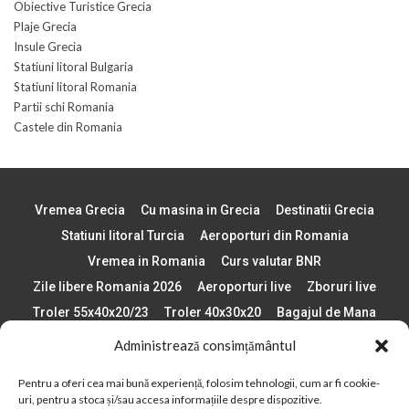
Obiective Turistice Grecia
Plaje Grecia
Insule Grecia
Statiuni litoral Bulgaria
Statiuni litoral Romania
Partii schi Romania
Castele din Romania
Vremea Grecia
Cu masina in Grecia
Destinatii Grecia
Statiuni litoral Turcia
Aeroporturi din Romania
Vremea in Romania
Curs valutar BNR
Zile libere Romania 2026
Aeroporturi live
Zboruri live
Troler 55x40x20/23
Troler 40x30x20
Bagajul de Mana
Paste 2026
Cele mai bune telefoane
Administrează consimțământul
Vigneta Bulgaria 2026
Statiuni schi Bulgaria
Pentru a oferi cea mai bună experiență, folosim tehnologii, cum ar fi cookie-
Plaje din Europa
Concerte Romania 2025
uri, pentru a stoca și/sau accesa informațiile despre dispozitive.