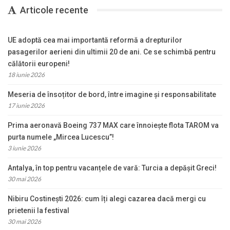
Articole recente
UE adoptă cea mai importantă reformă a drepturilor
pasagerilor aerieni din ultimii 20 de ani. Ce se schimbă pentru
călătorii europeni!
18 iunie 2026
Meseria de însoțitor de bord, între imagine și responsabilitate
17 iunie 2026
Prima aeronavă Boeing 737 MAX care înnoiește flota TAROM va
purta numele „Mircea Lucescu”!
3 iunie 2026
Antalya, în top pentru vacanțele de vară: Turcia a depășit Greci!
30 mai 2026
Nibiru Costinești 2026: cum îți alegi cazarea dacă mergi cu
prietenii la festival
30 mai 2026