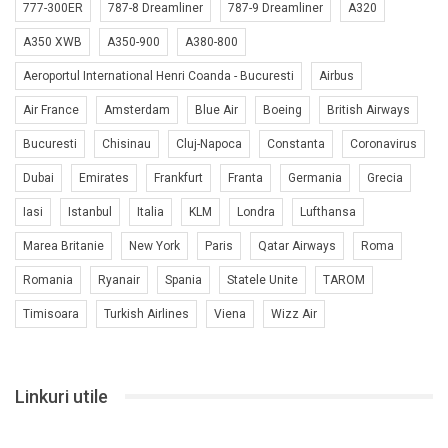
777-300ER
787-8 Dreamliner
787-9 Dreamliner
A320
A350 XWB
A350-900
A380-800
Aeroportul International Henri Coanda - Bucuresti
Airbus
Air France
Amsterdam
Blue Air
Boeing
British Airways
Bucuresti
Chisinau
Cluj-Napoca
Constanta
Coronavirus
Dubai
Emirates
Frankfurt
Franta
Germania
Grecia
Iasi
Istanbul
Italia
KLM
Londra
Lufthansa
Marea Britanie
New York
Paris
Qatar Airways
Roma
Romania
Ryanair
Spania
Statele Unite
TAROM
Timisoara
Turkish Airlines
Viena
Wizz Air
Linkuri utile