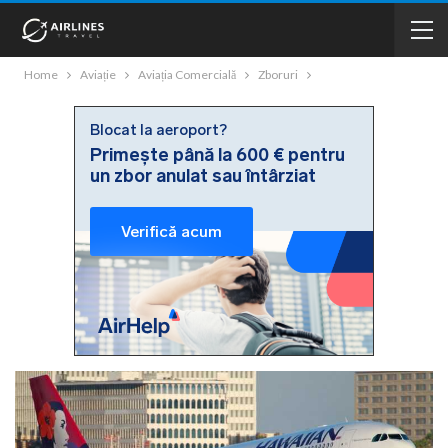
Home
Aviație
Aviația Comercială
Zboruri