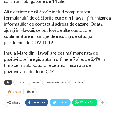
carantină obligatorie de 14 zile.
Alte cerințe de călătorie includ completarea
formularului de călătorii sigure din Hawaii și furnizarea
informațiilor de contact și adresa de cazare. Odată
ajunși în Hawaii, se pot lovi de alte obstacole
suplimentare în funcție de insulă și de situația
pandemiei de COVID-19.
Insula Mare din Hawaii are cea mai mare rată de
pozitivitate înregistrată în ultimele 7 zile, de 3,4%. În
timp ce Insula Kauai are cea mai mică rată de
pozitivitate, de doar 0,2%.
Boston
Hawaii
Hawaiian Airlines
Honolulu
1.014
0
Share
Facebook
Twitter
WhatsApp