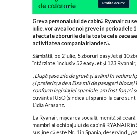
Greva personalului de cabină Ryanair cu sediu
iulie, vor avea loc noi greve în perioadele 12 –
afectate zborurile de la toate cele zece ae
activitatea compania irlandeză.
Sâmbătă, pe 2 iulie, 5 zboruri easyJet și 10 zb
întârziate, inclusiv 52 easyJet și 123 Ryanair
„
După șase zile de grevă și având în vedere l
și preferința de a lăsa mii de pasageri blocaț
conform legislației spaniole, am fost forțați s
cuvânt al USO (sindicalul spaniol la care sunt
Lidia Arasanz.
La Ryanair, mișcarea socială, menită să cear
membri ai echipajului de cabină RYANAIR în S
susține că este Nr. 1 în Spania, deservind „
pe