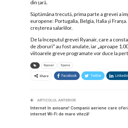
din țară.
Săptămâna trecută, prima parte a grevei a impl
europene: Portugalia, Belgia, Italia și Franța.
creșterea salariilor.
De la începutul grevei Ryanair, care a consta
de zboruri” au fost anulate, iar „aproape 1.00
viitoarele greve programate vor duce la pert
Ryanair
Spania
Share
Facebook
Twitter
Linkedi
ARTICOLUL ANTERIOR
Internet în avioane! Companii aeriene care ofer
internet Wi-Fi de mare viteză!