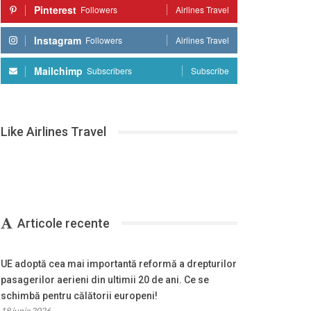
Pinterest
Followers
Airlines Travel
Instagram
Followers
Airlines Travel
Mailchimp
Subscribers
Subscribe
Like Airlines Travel
Articole recente
UE adoptă cea mai importantă reformă a drepturilor
pasagerilor aerieni din ultimii 20 de ani. Ce se
schimbă pentru călătorii europeni!
18 iunie 2026