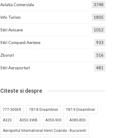
Aviatia Comerciala
3748
Info Turism
1805
Stiri Avioane
1012
Stiri Companii Aeriene
933
Zboruri
516
Stiri Aeroporturi
481
Citeste si despre
777-300ER
787-8 Dreamliner
787-9 Dreamliner
A320
A350 XWB
A350-900
A380-800
Aeroportul International Henri Coanda - Bucuresti