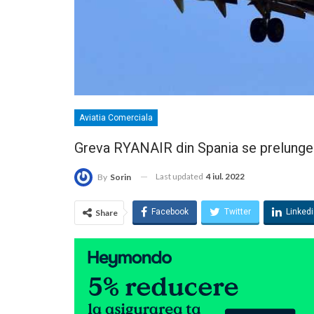
Aviatia Comerciala
Greva RYANAIR din Spania se prelungeșt
Last updated
4 iul. 2022
By
Sorin
Facebook
Twitter
Linked
Share