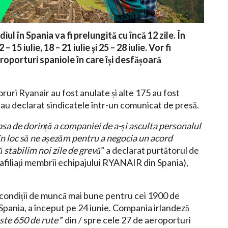
l în Spania va fi prelungită cu încă 12 zile. În
 15 iulie, 18 – 21 iulie și 25 – 28 iulie. Vor fi
roporturi spaniole în care își desfășoară
oruri Ryanair au fost anulate și alte 175 au fost
, au declarat sindicatele într-un comunicat de presă.
ipsa de dorință a companiei de a-și asculta personalul
i în loc să ne așezăm pentru a negocia un acord
ă stabilim noi zile de grevă
” a declarat purtătorul de
 afiliați membrii echipajului RYANAIR din Spania),
ă condiții de muncă mai bune pentru cei 1900 de
pania, a început pe 24 iunie. Compania irlandeză
ste 650 de rute
” din / spre cele 27 de aeroporturi