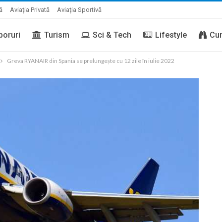
ă
Aviația Privată
Aviația Sportivă
boruri
Turism
Sci & Tech
Lifestyle
Cur
Greva RYANAIR din Spania se prelungește cu 12 zile în iulie 2022