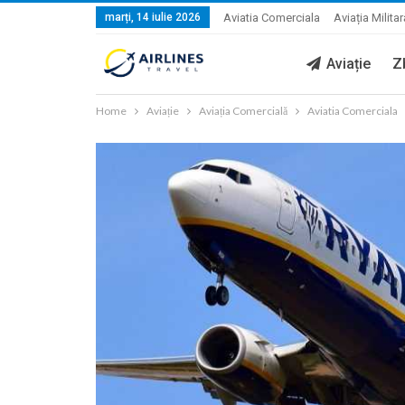
marți, 14 iulie 2026
Aviatia Comerciala
Aviația Militar
Aviație
Z
Home
Aviație
Aviația Comercială
Aviatia Comerciala