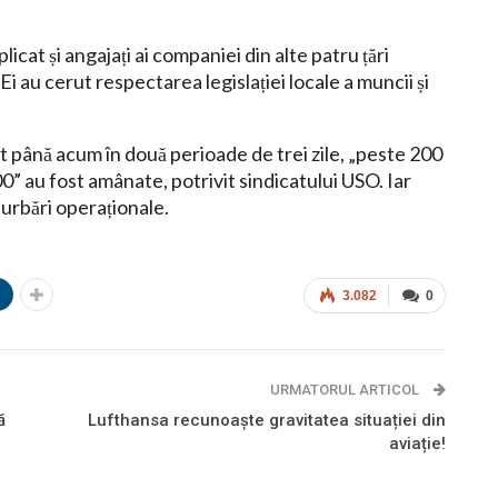
icat și angajați ai companiei din alte patru țări
 Ei au cerut respectarea legislației locale a muncii și
t până acum în două perioade de trei zile, „peste 200
0” au fost amânate, potrivit sindicatului USO. Iar
urbări operaționale.
n
3.082
0
URMATORUL ARTICOL
ă
Lufthansa recunoaște gravitatea situației din
aviație!