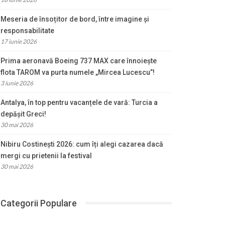
Meseria de însoțitor de bord, între imagine și
responsabilitate
17 iunie 2026
Prima aeronavă Boeing 737 MAX care înnoiește
flota TAROM va purta numele „Mircea Lucescu”!
3 iunie 2026
Antalya, în top pentru vacanțele de vară: Turcia a
depășit Greci!
30 mai 2026
Nibiru Costinești 2026: cum îți alegi cazarea dacă
mergi cu prietenii la festival
30 mai 2026
Categorii Populare