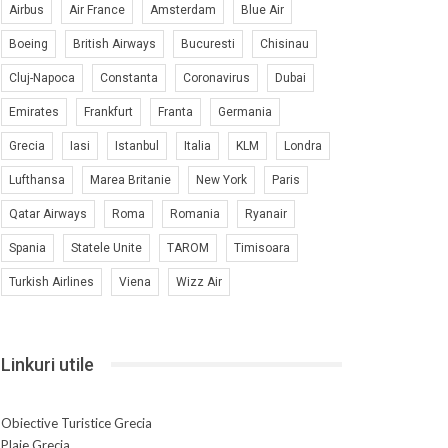
Airbus
Air France
Amsterdam
Blue Air
Boeing
British Airways
Bucuresti
Chisinau
Cluj-Napoca
Constanta
Coronavirus
Dubai
Emirates
Frankfurt
Franta
Germania
Grecia
Iasi
Istanbul
Italia
KLM
Londra
Lufthansa
Marea Britanie
New York
Paris
Qatar Airways
Roma
Romania
Ryanair
Spania
Statele Unite
TAROM
Timisoara
Turkish Airlines
Viena
Wizz Air
Linkuri utile
Obiective Turistice Grecia
Plaje Grecia