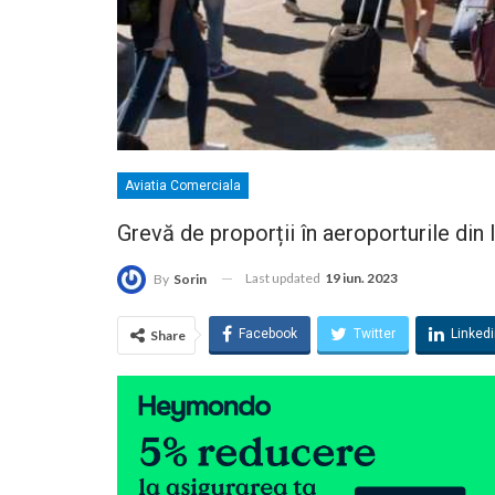
Aviatia Comerciala
Grevă de proporții în aeroporturile din I
Last updated
19 iun. 2023
By
Sorin
Facebook
Twitter
Linked
Share