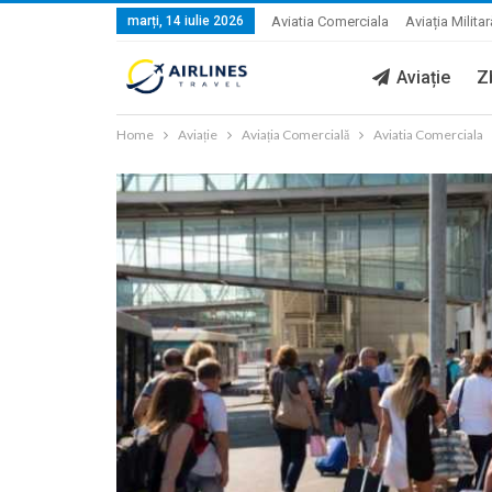
marți, 14 iulie 2026
Aviatia Comerciala
Aviația Militar
Aviație
Z
Home
Aviație
Aviația Comercială
Aviatia Comerciala