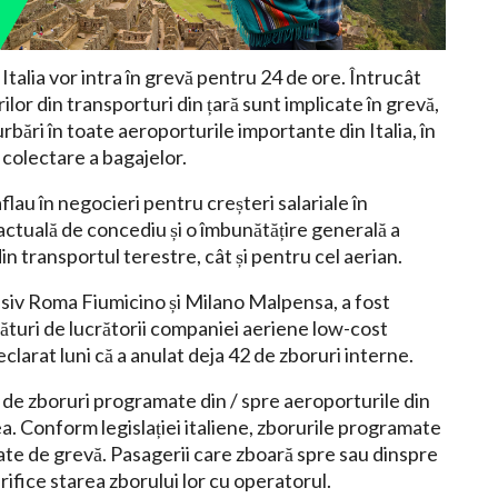
 Italia vor intra în grevă pentru 24 de ore. Întrucât
rilor din transporturi din țară sunt implicate în grevă,
bări în toate aeroporturile importante din Italia, în
e colectare a bagajelor.
flau în negocieri pentru creșteri salariale în
actuală de concediu și o îmbunătățire generală a
n transportul terestre, cât și pentru cel aerian.
clusiv Roma Fiumicino și Milano Malpensa, a fost
ături de lucrătorii companiei aeriene low-cost
eclarat luni că a anulat deja 42 de zboruri interne.
 de zboruri programate din / spre aeroporturile din
ea. Conform legislației italiene, zborurile programate
jate de grevă. Pasagerii care zboară spre sau dinspre
erifice starea zborului lor cu operatorul.