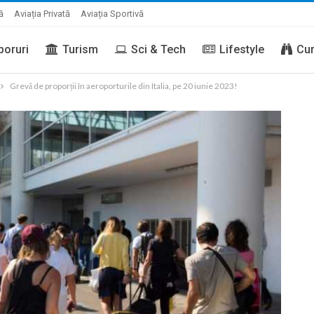
ă
Aviația Privată
Aviația Sportivă
boruri
Turism
Sci & Tech
Lifestyle
Cur
Grevă de proporții în aeroporturile din Italia, pe 20 iunie 2023!