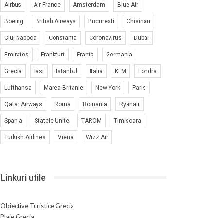
Airbus
Air France
Amsterdam
Blue Air
Boeing
British Airways
Bucuresti
Chisinau
Cluj-Napoca
Constanta
Coronavirus
Dubai
Emirates
Frankfurt
Franta
Germania
Grecia
Iasi
Istanbul
Italia
KLM
Londra
Lufthansa
Marea Britanie
New York
Paris
Qatar Airways
Roma
Romania
Ryanair
Spania
Statele Unite
TAROM
Timisoara
Turkish Airlines
Viena
Wizz Air
Linkuri utile
Obiective Turistice Grecia
Plaje Grecia