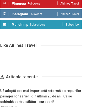
Pinterest
Followers
Airlines Travel
Instagram
Followers
Airlines Travel
Mailchimp
Subscribers
Subscribe
Like Airlines Travel
Articole recente
UE adoptă cea mai importantă reformă a drepturilor
pasagerilor aerieni din ultimii 20 de ani. Ce se
schimbă pentru călătorii europeni!
18 iunie 2026