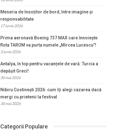
Meseria de însoțitor de bord, între imagine și
responsabilitate
17 iunie 2026
Prima aeronavă Boeing 737 MAX care înnoiește
flota TAROM va purta numele „Mircea Lucescu”!
3 iunie 2026
Antalya, în top pentru vacanțele de vară: Turcia a
depășit Greci!
30 mai 2026
Nibiru Costinești 2026: cum îți alegi cazarea dacă
mergi cu prietenii la festival
30 mai 2026
Categorii Populare