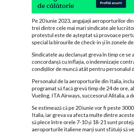
Pe 20 iunie 2023, angajații aeroporturilor din
trei dintre cele mai mari sindicate ale lucrăto
protestul este de așteptat să provoace pertur
special la birourile de check-in și în zonele d
Sindicatele au declanșat greva în timp ce se a
concordanță cu inflația, o indemnizație contr
condițiilor de muncă atât pentru personalul di
Personalul de la aeroporturile din Italia, in
programat să facă grevă timp de 24 de ore, al
Vueling. ITA Airways, succesorul Alitalia, a d
Se estimează că pe 20 iunie vor fi peste 3000
Italia, iar greva va afecta multe dintre acest
să plece între orele 7-10 și 18-21 sunt prote
aeroporturile italiene marți sunt sfătuiți să v