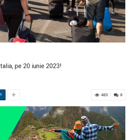
talia, pe 20 iunie 2023!
in
403
0