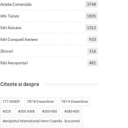
Aviatia Comerciala
3748
Info Turism
1805
Stiri Avioane
1012
Stiri Companii Aeriene
933
Zboruri
516
Stiri Aeroporturi
481
Citeste si despre
777-300ER
787-8 Dreamliner
787-9 Dreamliner
A320
A350 XWB
A350-900
A380-800
Aeroportul International Henri Coanda - Bucuresti