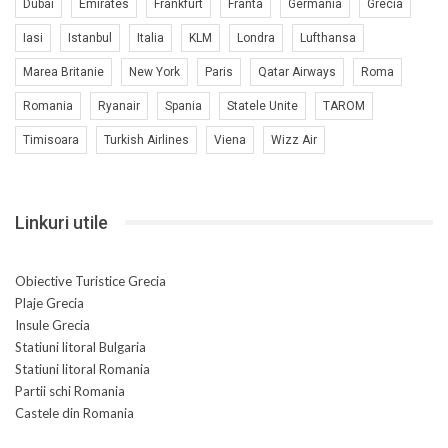
Dubai
Emirates
Frankfurt
Franta
Germania
Grecia
Iasi
Istanbul
Italia
KLM
Londra
Lufthansa
Marea Britanie
New York
Paris
Qatar Airways
Roma
Romania
Ryanair
Spania
Statele Unite
TAROM
Timisoara
Turkish Airlines
Viena
Wizz Air
Linkuri utile
Obiective Turistice Grecia
Plaje Grecia
Insule Grecia
Statiuni litoral Bulgaria
Statiuni litoral Romania
Partii schi Romania
Castele din Romania