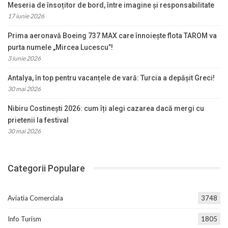
Meseria de însoțitor de bord, între imagine și responsabilitate
17 iunie 2026
Prima aeronavă Boeing 737 MAX care înnoiește flota TAROM va
purta numele „Mircea Lucescu”!
3 iunie 2026
Antalya, în top pentru vacanțele de vară: Turcia a depășit Greci!
30 mai 2026
Nibiru Costinești 2026: cum îți alegi cazarea dacă mergi cu
prietenii la festival
30 mai 2026
Categorii Populare
Aviatia Comerciala
3748
Info Turism
1805