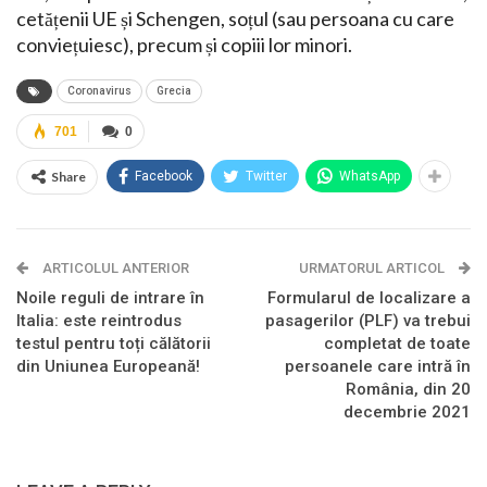
cetățenii UE și Schengen, soțul (sau persoana cu care
conviețuiesc), precum și copiii lor minori.
Coronavirus
Grecia
701
0
Share
Facebook
Twitter
WhatsApp
ARTICOLUL ANTERIOR
URMATORUL ARTICOL
Noile reguli de intrare în
Formularul de localizare a
Italia: este reintrodus
pasagerilor (PLF) va trebui
testul pentru toți călătorii
completat de toate
din Uniunea Europeană!
persoanele care intră în
România, din 20
decembrie 2021