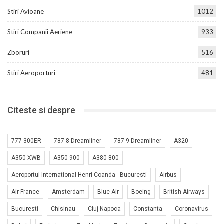
Stiri Avioane
1012
Stiri Companii Aeriene
933
Zboruri
516
Stiri Aeroporturi
481
Citeste si despre
777-300ER
787-8 Dreamliner
787-9 Dreamliner
A320
A350 XWB
A350-900
A380-800
Aeroportul International Henri Coanda - Bucuresti
Airbus
Air France
Amsterdam
Blue Air
Boeing
British Airways
Bucuresti
Chisinau
Cluj-Napoca
Constanta
Coronavirus