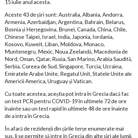
15 iulie anul acesta.
Aceste 43 de țări sunt: ​​Australia, Albania, Andorra,
Armenia, Azerbaidjan, Argentina, Bahrain, Belarus,
Bosnia și Herțegovina, Brunei, Canada, China, Chile,
Chinese Taipei, Israel, India, Japonia, Iordania,
Kosovo, Kuweit, Liban, Moldova, Monaco,
Muntenegru, Mexic, Noua Zeelandă, Macedonia de
Nord, Oman, Qatar, Rusia, San Marino, Arabia Saudită,
Serbia, Coreea de Sud, Singapore, Turcia, Ucraina,
Emiratele Arabe Unite, Regatul Unit, Statele Unite ale
Americii America, Uruguay și Vatican.
Cu toate acestea, aceștia pot intra în Grecia dacă fac
un test PCR pentru COVID-19 în ultimele 72 de ore
înainte sau un test rapid în ultimele 48 de ore înainte
de a intra în Grecia.
În afară de rezidenții din țările terțe enumerate mai
sus, li se permite să intre în Grecia din alte țări ale lumii,