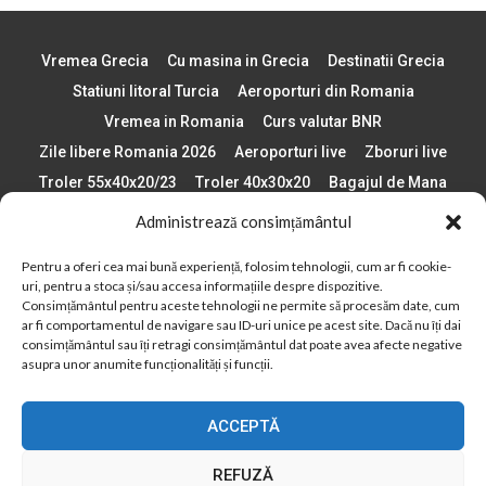
Vremea Grecia
Cu masina in Grecia
Destinatii Grecia
Statiuni litoral Turcia
Aeroporturi din Romania
Vremea in Romania
Curs valutar BNR
Zile libere Romania 2026
Aeroporturi live
Zboruri live
Troler 55x40x20/23
Troler 40x30x20
Bagajul de Mana
Paste 2026
Cele mai bune telefoane
Administrează consimțământul
Vigneta Bulgaria 2026
Statiuni schi Bulgaria
Pentru a oferi cea mai bună experiență, folosim tehnologii, cum ar fi cookie-
Plaje din Europa
Concerte Romania 2025
uri, pentru a stoca și/sau accesa informațiile despre dispozitive.
Asigurare de calatorie
Când se schimba ora în 2026
Consimțământul pentru aceste tehnologii ne permite să procesăm date, cum
ar fi comportamentul de navigare sau ID-uri unice pe acest site. Dacă nu îți dai
Calendar Formula 1 sezon 2026
Boarding Pass
consimțământul sau îți retragi consimțământul dat poate avea afecte negative
Despre AirlinesTravel.ro
Politică cookie-uri (UE)
asupra unor anumite funcționalități și funcții.
Politică cookie-uri (Regatul Unit)
Opt-out preferences
ACCEPTĂ
Cookie Policy (AU)
Politică cookie-uri (ZA)
Politică cookie-uri (Canada)
Politică cookie-uri (BR)
REFUZĂ