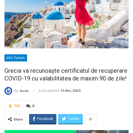
Info Turism
Grecia va recunoaște certificatul de recuperare
COVID-19 cu valabilitatea de maxim 90 de zile!
Last updated
15 dec. 2021
By
Sorin
701
0
Facebook
Twitter
Share