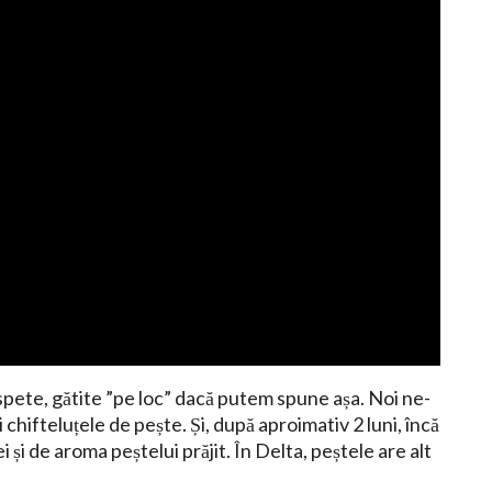
pete, gătite ”pe loc” dacă putem spune așa. Noi ne-
 chifteluțele de pește. Și, după aproimativ 2 luni, încă
și de aroma peștelui prăjit. În Delta, peștele are alt