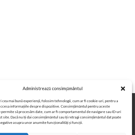
Administrează consimțământul
i cea mai bună experiență, folosim tehnologii, cum ar fi cookie-uri, pentru a
 accesa informațiile despre dispozitive. Consimțământul pentru aceste
in Romania
Curs valutar BNR
e permite să procesăm date, cum ar fi comportamentul de navigare sau ID-uri
Paste 2026
Cele mai bune telefoane
t site. Dacă nu îți dai consimțământul sau îți retragi consimțământul dat poate
egative asupra unor anumite funcționalități și funcții.
Când se schimba ora în 2026
e-uri (Regatul Unit)
Opt-out preferences