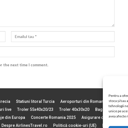
or the next time I comment.
Pentru a ofer
stoca și/sau
Grecia
Statiuni litoral Turcia
Aeroporturi din Romania
Vremea 
tehnologii n
ri live
Troler 55x40x20/23
Troler 40x30x20
Bagajul de Mana
unice pe aces
avea afecte n
aje din Europa
Concerte Romania 2025
Asigurare de calatorie
Despre AirlinesTravel.ro
Politică cookie-uri (UE)
Politică cooki