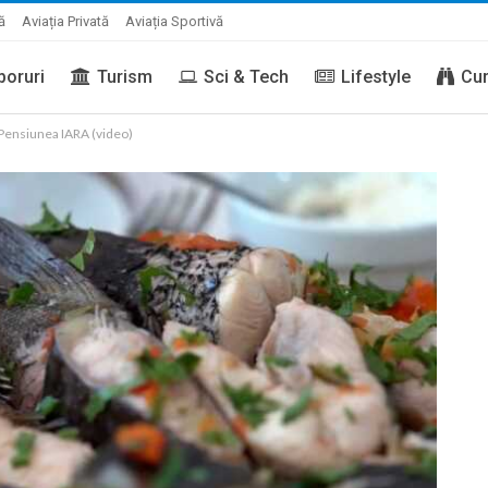
ă
Aviația Privată
Aviația Sportivă
boruri
Turism
Sci & Tech
Lifestyle
Cur
Pensiunea IARA (video)