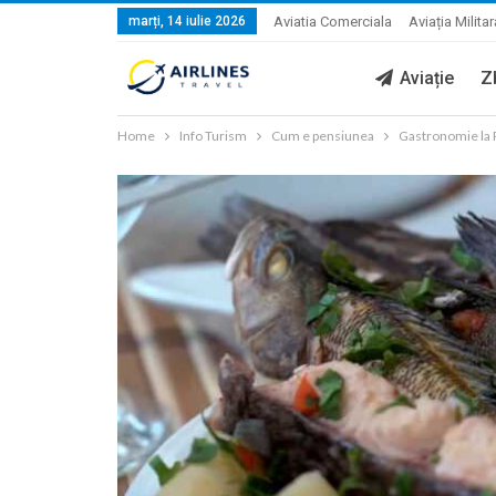
marți, 14 iulie 2026
Aviatia Comerciala
Aviația Militar
Aviație
Z
Home
Info Turism
Cum e pensiunea
Gastronomie la 