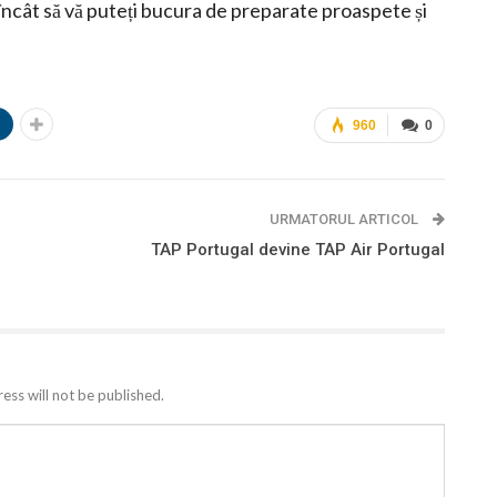
încât să vă puteți bucura de preparate proaspete și
n
960
0
URMATORUL ARTICOL
TAP Portugal devine TAP Air Portugal
ess will not be published.