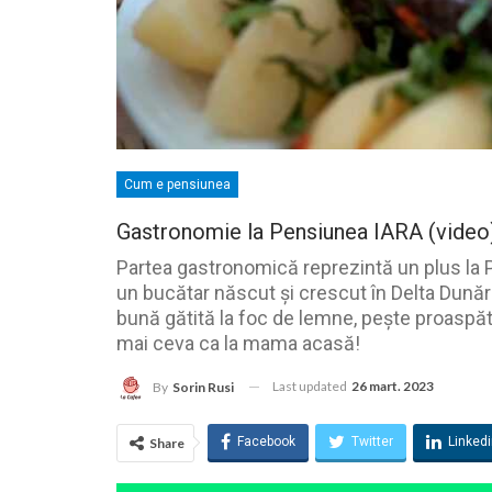
Cum e pensiunea
Gastronomie la Pensiunea IARA (video
Partea gastronomică reprezintă un plus la 
un bucătar născut și crescut în Delta Dunăr
bună gătită la foc de lemne, pește proaspăt
mai ceva ca la mama acasă!
Last updated
26 mart. 2023
By
Sorin Rusi
Facebook
Twitter
Linked
Share