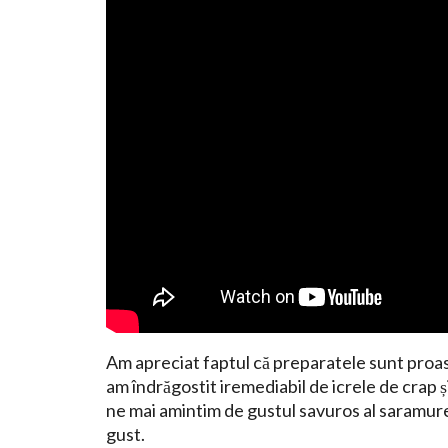
Am apreciat faptul că preparatele sunt proas
am îndrăgostit iremediabil de icrele de crap și
ne mai amintim de gustul savuros al saramurei 
gust.