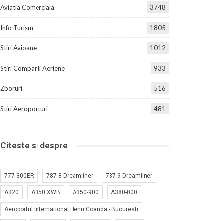
Aviatia Comerciala
3748
Info Turism
1805
Stiri Avioane
1012
Stiri Companii Aeriene
933
Zboruri
516
Stiri Aeroporturi
481
Citeste si despre
777-300ER
787-8 Dreamliner
787-9 Dreamliner
A320
A350 XWB
A350-900
A380-800
Aeroportul International Henri Coanda - Bucuresti