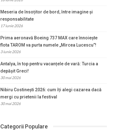
Meseria de însoțitor de bord, între imagine și
responsabilitate
17 iunie 2026
Prima aeronavă Boeing 737 MAX care înnoiește
flota TAROM va purta numele „Mircea Lucescu”!
3 iunie 2026
Antalya, în top pentru vacanțele de vară: Turcia a
depășit Greci!
30 mai 2026
Nibiru Costinești 2026: cum îți alegi cazarea dacă
mergi cu prietenii la festival
30 mai 2026
Categorii Populare