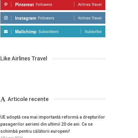
Pinterest
Followers
Airlines Travel
Instagram
Followers
Airlines Travel
Mailchimp
Subscribers
Subscribe
Like Airlines Travel
Articole recente
UE adoptă cea mai importantă reformă a drepturilor
pasagerilor aerieni din ultimii 20 de ani. Ce se
schimbă pentru călătorii europeni!
18 iunie 2026