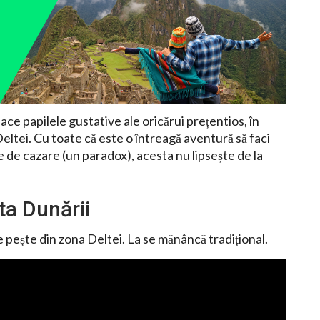
ce papilele gustative ale oricărui prețentios, în
eltei. Cu toate că este o întreagă aventură să faci
e de cazare (un paradox), acesta nu lipsește de la
ta Dunării
e pește din zona Deltei. La se mănâncă tradițional.