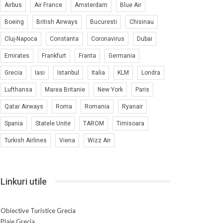
Airbus
Air France
Amsterdam
Blue Air
Boeing
British Airways
Bucuresti
Chisinau
Cluj-Napoca
Constanta
Coronavirus
Dubai
Emirates
Frankfurt
Franta
Germania
Grecia
Iasi
Istanbul
Italia
KLM
Londra
Lufthansa
Marea Britanie
New York
Paris
Qatar Airways
Roma
Romania
Ryanair
Spania
Statele Unite
TAROM
Timisoara
Turkish Airlines
Viena
Wizz Air
Linkuri utile
Obiective Turistice Grecia
Plaje Grecia