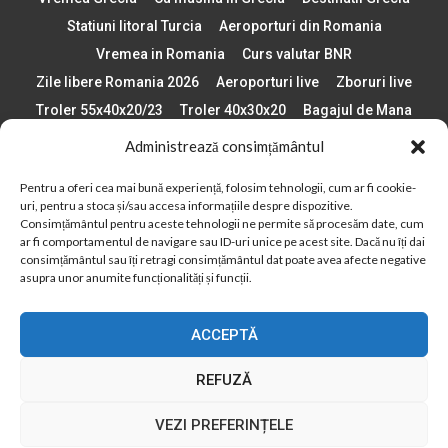
Statiuni litoral Turcia
Aeroporturi din Romania
Vremea in Romania
Curs valutar BNR
Zile libere Romania 2026
Aeroporturi live
Zboruri live
Troler 55x40x20/23
Troler 40x30x20
Bagajul de Mana
Paste 2026
Cele mai bune telefoane
Administrează consimțământul
Vigneta Bulgaria 2026
Statiuni schi Bulgaria
Pentru a oferi cea mai bună experiență, folosim tehnologii, cum ar fi cookie-
Plaje din Europa
Concerte Romania 2025
uri, pentru a stoca și/sau accesa informațiile despre dispozitive.
Asigurare de calatorie
Când se schimba ora în 2026
Consimțământul pentru aceste tehnologii ne permite să procesăm date, cum
ar fi comportamentul de navigare sau ID-uri unice pe acest site. Dacă nu îți dai
Calendar Formula 1 sezon 2026
Boarding Pass
consimțământul sau îți retragi consimțământul dat poate avea afecte negative
Despre AirlinesTravel.ro
Politică cookie-uri (UE)
asupra unor anumite funcționalități și funcții.
Politică cookie-uri (Regatul Unit)
Opt-out preferences
ACCEPTĂ
Cookie Policy (AU)
Politică cookie-uri (ZA)
Politică cookie-uri (Canada)
Politică cookie-uri (BR)
REFUZĂ
2012 - 2025 © Toate drepturile rezervate
VEZI PREFERINȚELE
Din 2012, AirlinesTravel.ro este o platformă de informare online,