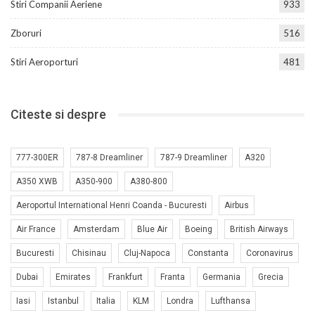
Stiri Companii Aeriene
933
Zboruri
516
Stiri Aeroporturi
481
Citeste si despre
777-300ER
787-8 Dreamliner
787-9 Dreamliner
A320
A350 XWB
A350-900
A380-800
Aeroportul International Henri Coanda - Bucuresti
Airbus
Air France
Amsterdam
Blue Air
Boeing
British Airways
Bucuresti
Chisinau
Cluj-Napoca
Constanta
Coronavirus
Dubai
Emirates
Frankfurt
Franta
Germania
Grecia
Iasi
Istanbul
Italia
KLM
Londra
Lufthansa