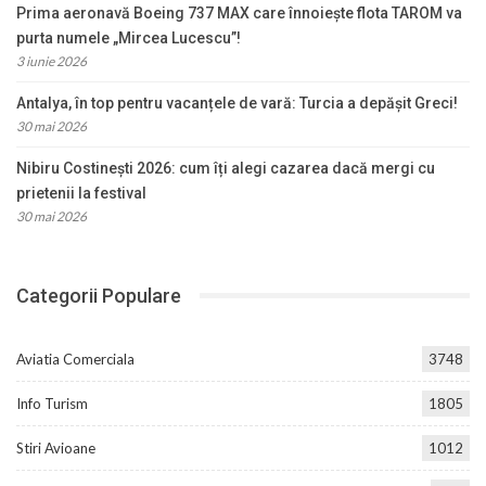
Prima aeronavă Boeing 737 MAX care înnoiește flota TAROM va
purta numele „Mircea Lucescu”!
3 iunie 2026
Antalya, în top pentru vacanțele de vară: Turcia a depășit Greci!
30 mai 2026
Nibiru Costinești 2026: cum îți alegi cazarea dacă mergi cu
prietenii la festival
30 mai 2026
Categorii Populare
Aviatia Comerciala
3748
Info Turism
1805
Stiri Avioane
1012