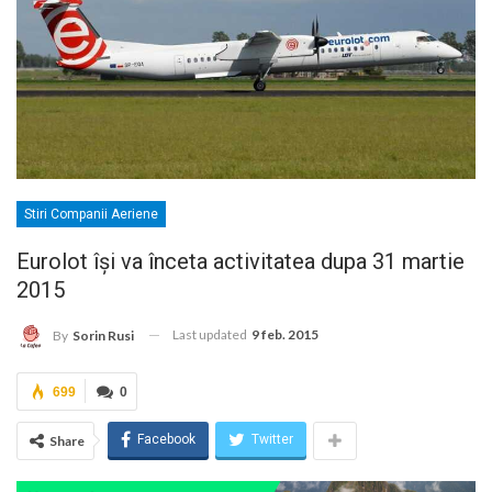
Stiri Companii Aeriene
Eurolot îşi va înceta activitatea dupa 31 martie
2015
Last updated
9 feb. 2015
By
Sorin Rusi
699
0
Facebook
Twitter
Share