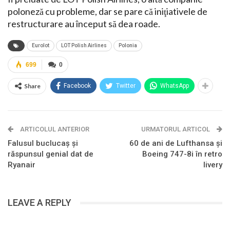
poloneză cu probleme, dar se pare că iniţiativele de
restructurare au început să dea roade.
Eurolot
LOT Polish Airlines
Polonia
699
0
Share
Facebook
Twitter
WhatsApp
ARTICOLUL ANTERIOR
URMATORUL ARTICOL
Falusul buclucaş şi
60 de ani de Lufthansa şi
răspunsul genial dat de
Boeing 747-8i în retro
Ryanair
livery
LEAVE A REPLY