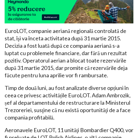
EuroLOT, companie aeriană regională controlată de
stat, îşi va înceta activitatea după 31 martie 2015.
Decizia a fost luată după ce compania aeriană s-a
luptat cu problemele financiare, dar fără un rezultat
pozitiv. Operatorul aerian a blocat toate rezervările
după 31 martie 2015, dar promite că rezervările deja
făcute pentru luna aprilie vor fi rambursate.
Timp de două luni, au fost analizate diverse opțiuni în
ceea ce privesc activitățile EuroLOT. Adam Ambrozik,
șef al departamentului de restructurare la Ministerul
Trezoreriei, susţine că nu există oportunităţi de a face
compania profitabilă.
Aeronavele EuroLOT, 11 unităţi Bombardier Q400, vor
fi preluate de LOT Polish Airlines, o altă companie