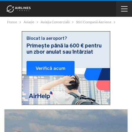
Home
Aviație
Aviația Comercială
Stiri Companii Aeriene