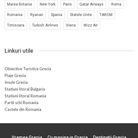
Marea Britanie
New York
Paris
Qatar Airways
Roma
Romania
Ryanair
Spania
Statele Unite
TAROM
Timisoara
Turkish Airlines
Viena
Wizz Air
Linkuri utile
Obiective Turistice Grecia
Plaje Grecia
Insule Grecia
Statiuni litoral Bulgaria
Statiuni litoral Romania
Partii schi Romania
Castele din Romania
Vremea Grecia
Cu masina in Grecia
Destinatii Grecia