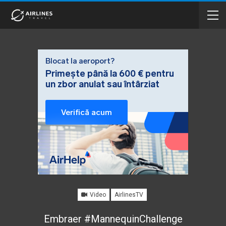
Video
AirlinesTV
Embraer #MannequinChallenge