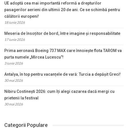
UE adoptă cea mai importantă reformă a drepturilor
pasagerilor aerieni din ultimii 20 de ani. Ce se schimbă pentru
călătorii europeni!
18 iunie 2026
Meseria de însoțitor de bord, între imagine și responsabilitate
17 iunie 2026
Prima aeronavă Boeing 737 MAX care înnoiește flota TAROM va
purta numele „Mircea Lucescu”!
3 iunie 2026
Antalya, în top pentru vacanțele de vară: Turcia a depășit Greci!
30 mai 2026
Nibiru Costinești 2026: cum îți alegi cazarea dacă mergi cu
prietenii la festival
30 mai 2026
Categorii Populare