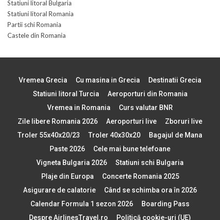
Statiuni litoral Bulgaria
Statiuni litoral Romania
Partii schi Romania
Castele din Romania
Vremea Grecia
Cu masina in Grecia
Destinatii Grecia
Statiuni litoral Turcia
Aeroporturi din Romania
Vremea in Romania
Curs valutar BNR
Zile libere Romania 2026
Aeroporturi live
Zboruri live
Troler 55x40x20/23
Troler 40x30x20
Bagajul de Mana
Paste 2026
Cele mai bune telefoane
Vigneta Bulgaria 2026
Statiuni schi Bulgaria
Plaje din Europa
Concerte Romania 2025
Asigurare de calatorie
Când se schimba ora în 2026
Calendar Formula 1 sezon 2026
Boarding Pass
Despre AirlinesTravel.ro
Politică cookie-uri (UE)