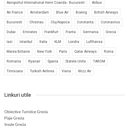
Aeroportul International Henri Coanda - Bucuresti
Airbus
Air France
Amsterdam
Blue Air
Boeing
British Airways
Bucuresti
Chisinau
Cluj-Napoca
Constanta
Coronavirus
Dubai
Emirates
Frankfurt
Franta
Germania
Grecia
Iasi
Istanbul
Italia
KLM
Londra
Lufthansa
Marea Britanie
New York
Paris
Qatar Airways
Roma
Romania
Ryanair
Spania
Statele Unite
TAROM
Timisoara
Turkish Airlines
Viena
Wizz Air
Linkuri utile
Obiective Turistice Grecia
Plaje Grecia
Insule Grecia