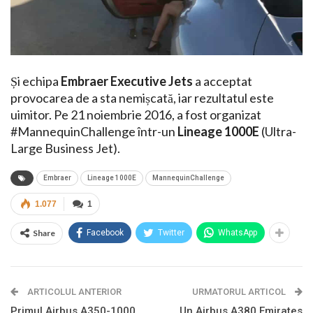
Și echipa
Embraer Executive Jets
a acceptat
provocarea de a sta nemișcată, iar rezultatul este
uimitor. Pe 21 noiembrie 2016, a fost organizat
#MannequinChallenge într-un
Lineage 1000E
(Ultra-
Large Business Jet).
Embraer
Lineage 1000E
MannequinChallenge
1.077
1
Share
Facebook
Twitter
WhatsApp
ARTICOLUL ANTERIOR
URMATORUL ARTICOL
Primul Airbus A350-1000
Un Airbus A380 Emirates