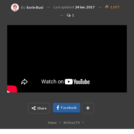
Last updated
24 ian. 2017
1.077
By
Sorin Rusi
1
Facebook
Share
Home
AirlinesTV