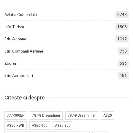
Aviatia Comerciala
3748
Info Turism
1805
Stiri Avioane
1012
Stiri Companii Aeriene
933
Zboruri
516
Stiri Aeroporturi
481
Citeste si despre
777-300ER
787-8 Dreamliner
787-9 Dreamliner
A320
A350 XWB
A350-900
A380-800