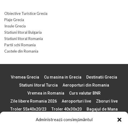
Obiective Turistice Grecia
Plaje Grecia
Insule Grecia
Statiuni litoral Bulgaria
Statiuni litoral Romania
Partii schi Romania
Castele din Romania
Vremea Grecia
Cu masina in Grecia
Destinatii Grecia
Statiuni litoral Turcia
Aeroporturi din Romania
Vremea in Romania
Curs valutar BNR
Zile libere Romania 2026
Aeroporturi live
Zboruri live
Troler 55x40x20/23
Troler 40x30x20
Bagajul de Mana
Paste 2026
Cele mai bune telefoane
Administrează consimțământul
Vigneta Bulgaria 2026
Statiuni schi Bulgaria