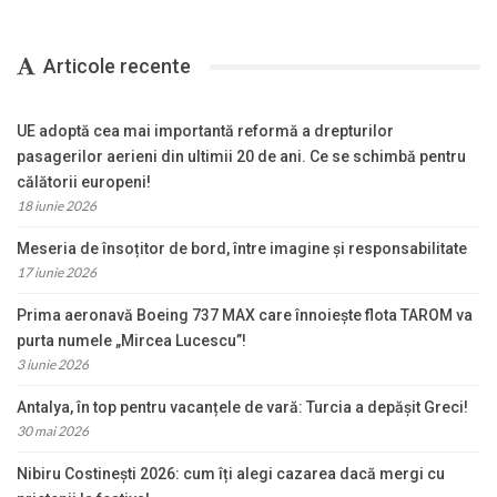
Articole recente
UE adoptă cea mai importantă reformă a drepturilor
pasagerilor aerieni din ultimii 20 de ani. Ce se schimbă pentru
călătorii europeni!
18 iunie 2026
Meseria de însoțitor de bord, între imagine și responsabilitate
17 iunie 2026
Prima aeronavă Boeing 737 MAX care înnoiește flota TAROM va
purta numele „Mircea Lucescu”!
3 iunie 2026
Antalya, în top pentru vacanțele de vară: Turcia a depășit Greci!
30 mai 2026
Nibiru Costinești 2026: cum îți alegi cazarea dacă mergi cu