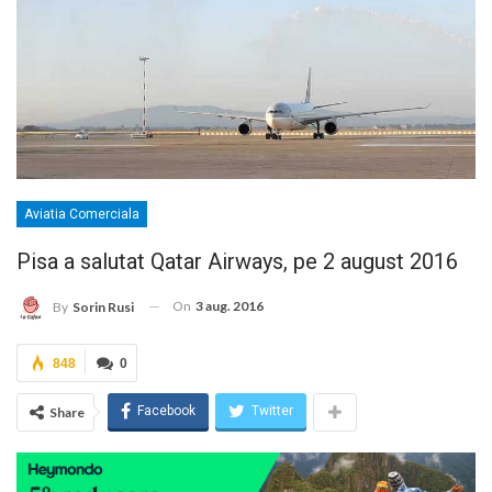
Aviatia Comerciala
Pisa a salutat Qatar Airways, pe 2 august 2016
On
3 aug. 2016
By
Sorin Rusi
848
0
Facebook
Twitter
Share