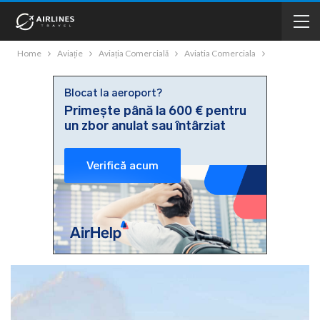
Home
Aviație
Aviația Comercială
Aviatia Comerciala