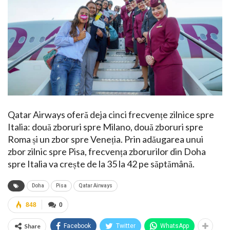
Qatar Airways oferă deja cinci frecvențe zilnice spre
Italia: două zboruri spre Milano, două zboruri spre
Roma și un zbor spre Veneția. Prin adăugarea unui
zbor zilnic spre Pisa, frecvența zborurilor din Doha
spre Italia va crește de la 35 la 42 pe săptămână.
Doha
Pisa
Qatar Airways
848
0
Share
Facebook
Twitter
WhatsApp