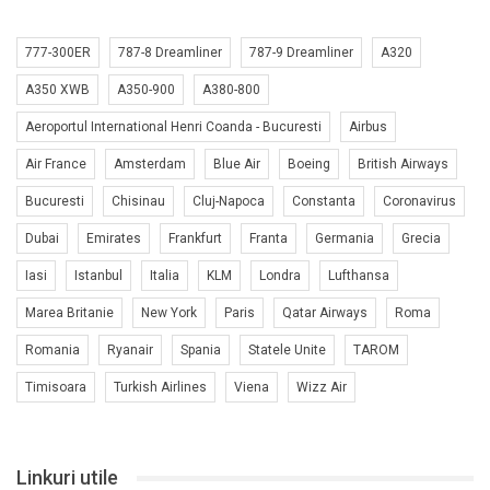
777-300ER
787-8 Dreamliner
787-9 Dreamliner
A320
A350 XWB
A350-900
A380-800
Aeroportul International Henri Coanda - Bucuresti
Airbus
Air France
Amsterdam
Blue Air
Boeing
British Airways
Bucuresti
Chisinau
Cluj-Napoca
Constanta
Coronavirus
Dubai
Emirates
Frankfurt
Franta
Germania
Grecia
Iasi
Istanbul
Italia
KLM
Londra
Lufthansa
Marea Britanie
New York
Paris
Qatar Airways
Roma
Romania
Ryanair
Spania
Statele Unite
TAROM
Timisoara
Turkish Airlines
Viena
Wizz Air
Linkuri utile