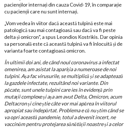
pacienților internați din cauza Covid-19, în comparație
cu pacienții care nu sunt internați.
„Vom vedea în viitor dacă această tulpină este mai
patologică sau mai contagioasă sau dacă va fi peste
delta și omicron”, a spus Leondios Kostrikis. Dar opinia
sa personală este că această tulpină va fi înlocuită și de
varianta foarte contagioasă omicron.
În ultimii doi ani, de când noul coronavirus a infectat
omenirea, am asistat la apariția a numeroase de noi
tulpini. Așa fac virusurile, se multiplică și se adaptează
la gazdele infectate, rezultând noi variante. Din
păcate, sunt unele tulpini care ies în evidență prin
mutații complexe și așa am avut Delta, Omicron, acum
Deltacron și cine știe câte vor mai apărea în viitorul
apropiat sau îndepărtat. Problema e că nu știm când se
va opri această pandemie, totul a devenit incert, ne
vaccinăm pentru protejarea sănătății noastre și a celor