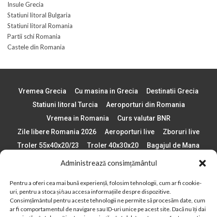
Insule Grecia
Statiuni litoral Bulgaria
Statiuni litoral Romania
Partii schi Romania
Castele din Romania
Vremea Grecia
Cu masina in Grecia
Destinatii Grecia
Statiuni litoral Turcia
Aeroporturi din Romania
Vremea in Romania
Curs valutar BNR
Zile libere Romania 2026
Aeroporturi live
Zboruri live
Troler 55x40x20/23
Troler 40x30x20
Bagajul de Mana
Paste 2026
Cele mai bune telefoane
Administrează consimțământul
Vigneta Bulgaria 2026
Statiuni schi Bulgaria
Pentru a oferi cea mai bună experiență, folosim tehnologii, cum ar fi cookie-
Plaje din Europa
Concerte Romania 2025
uri, pentru a stoca și/sau accesa informațiile despre dispozitive.
Asigurare de calatorie
Când se schimba ora în 2026
Consimțământul pentru aceste tehnologii ne permite să procesăm date, cum
ar fi comportamentul de navigare sau ID-uri unice pe acest site. Dacă nu îți dai
Calendar Formula 1 sezon 2026
Boarding Pass