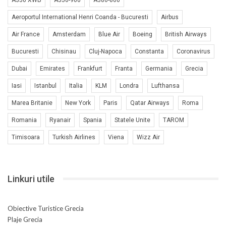
Aeroportul International Henri Coanda - Bucuresti
Airbus
Air France
Amsterdam
Blue Air
Boeing
British Airways
Bucuresti
Chisinau
Cluj-Napoca
Constanta
Coronavirus
Dubai
Emirates
Frankfurt
Franta
Germania
Grecia
Iasi
Istanbul
Italia
KLM
Londra
Lufthansa
Marea Britanie
New York
Paris
Qatar Airways
Roma
Romania
Ryanair
Spania
Statele Unite
TAROM
Timisoara
Turkish Airlines
Viena
Wizz Air
Linkuri utile
Obiective Turistice Grecia
Plaje Grecia