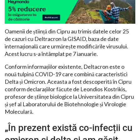
Oamenii de știință din Cipru au trimis datele celor 25
de cazuri cu Deltracron la GISAID, baza de date
internațională care urmărește modificările virusului.
Acest lucru s-a întâmplat pe 7 ianuarie.
Conform informațiilor existente, Deltacron este o
nouă tulpină COVID-19 care combină caracteristici
Delta și Omicron. Aceasta a fost descoperită în Cipru
conform declarațiilor făcute de Leondios Kostrikis,
profesor de științe biologice la Universitatea din Cipru
și șef al Laboratorului de Biotehnologie și Virologie
Moleculară.
„În prezent există co-infecții cu
omicron și delta și am găsit