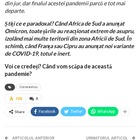
din jur, dar finalul acestei pandemii parcă e tot mai
departe.
Știți ce e paradoxal? Când Africa de Sud a anunțat
Omicron, toate țările au reacționat extrem de asupru,
izolând mai multe teritorii din zona Africii de Sud. În
schimb, când Franța sau Cipru au anunțat noi variante
de COVID-19, totul e inert.
Voi ce credeți? Când vom scăpa de această
pandemie?
Coronavirus
749
0
Share
Facebook
Twitter
WhatsApp
ARTICOLUL ANTERIOR
URMATORUL ARTICOL