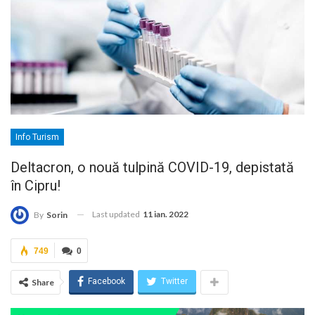
Info Turism
Deltacron, o nouă tulpină COVID-19, depistată
în Cipru!
Last updated
11 ian. 2022
By
Sorin
749
0
Facebook
Twitter
Share