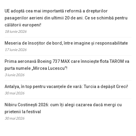
UE adoptă cea mai importantă reformă a drepturilor
pasagerilor aerieni din ultimii 20 de ani. Ce se schimbă pentru
călătorii europeni!
18 iunie 2026
Meseria de însoțitor de bord, între imagine și responsabilitate
17 iunie 2026
Prima aeronavă Boeing 737 MAX care înnoiește flota TAROM va
purta numele „Mircea Lucescu”!
3 iunie 2026
Antalya, în top pentru vacanțele de vară: Turcia a depășit Greci!
30 mai 2026
Nibiru Costinești 2026: cum îți alegi cazarea dacă mergi cu
prietenii la festival
30 mai 2026