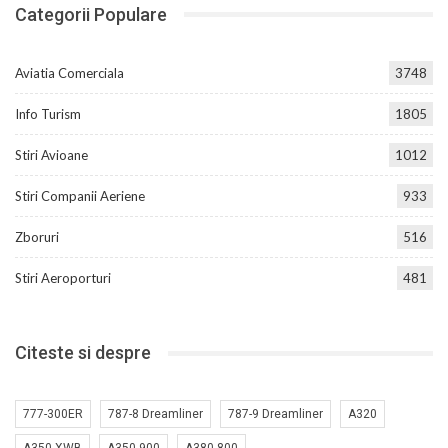
Categorii Populare
Aviatia Comerciala
3748
Info Turism
1805
Stiri Avioane
1012
Stiri Companii Aeriene
933
Zboruri
516
Stiri Aeroporturi
481
Citeste si despre
777-300ER
787-8 Dreamliner
787-9 Dreamliner
A320
A350 XWB
A350-900
A380-800