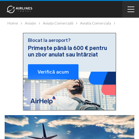
Home
Aviație
Aviația Comercială
Aviatia Comerciala