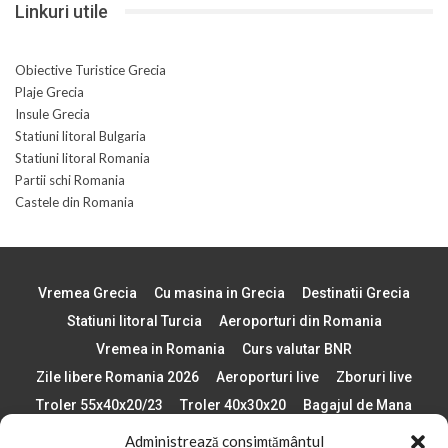
Linkuri utile
Obiective Turistice Grecia
Plaje Grecia
Insule Grecia
Statiuni litoral Bulgaria
Statiuni litoral Romania
Partii schi Romania
Castele din Romania
Vremea Grecia
Cu masina in Grecia
Destinatii Grecia
Statiuni litoral Turcia
Aeroporturi din Romania
Vremea in Romania
Curs valutar BNR
Zile libere Romania 2026
Aeroporturi live
Zboruri live
Troler 55x40x20/23
Troler 40x30x20
Bagajul de Mana
Paste 2026
Cele mai bune telefoane
Administrează consimțământul