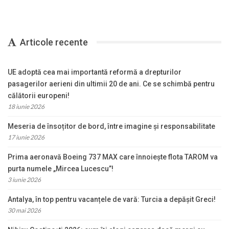
Articole recente
UE adoptă cea mai importantă reformă a drepturilor
pasagerilor aerieni din ultimii 20 de ani. Ce se schimbă pentru
călătorii europeni!
18 iunie 2026
Meseria de însoțitor de bord, între imagine și responsabilitate
17 iunie 2026
Prima aeronavă Boeing 737 MAX care înnoiește flota TAROM va
purta numele „Mircea Lucescu”!
3 iunie 2026
Antalya, în top pentru vacanțele de vară: Turcia a depășit Greci!
30 mai 2026