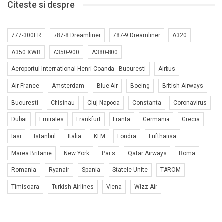
Citeste si despre
777-300ER
787-8 Dreamliner
787-9 Dreamliner
A320
A350 XWB
A350-900
A380-800
Aeroportul International Henri Coanda - Bucuresti
Airbus
Air France
Amsterdam
Blue Air
Boeing
British Airways
Bucuresti
Chisinau
Cluj-Napoca
Constanta
Coronavirus
Dubai
Emirates
Frankfurt
Franta
Germania
Grecia
Iasi
Istanbul
Italia
KLM
Londra
Lufthansa
Marea Britanie
New York
Paris
Qatar Airways
Roma
Romania
Ryanair
Spania
Statele Unite
TAROM
Timisoara
Turkish Airlines
Viena
Wizz Air