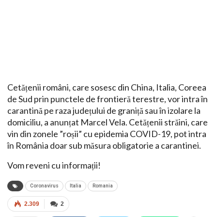
Cetățenii români, care sosesc din China, Italia, Coreea
de Sud prin punctele de frontieră terestre, vor intra în
carantină pe raza județului de graniță sau în izolare la
domiciliu, a anunțat Marcel Vela. Cetățenii străini, care
vin din zonele ”roșii” cu epidemia COVID-19, pot intra
în România doar sub măsura obligatorie a carantinei.
Vom reveni cu informații!
Coronavirus
Italia
Romania
2.309
2