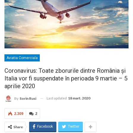
Aviatia Comerciala
Coronavirus: Toate zborurile dintre România și
Italia vor fi suspendate în perioada 9 martie – 5
aprilie 2020
Last updated
18 mart. 2020
By
Sorin Rusi
2.309
2
Facebook
Twitter
Share