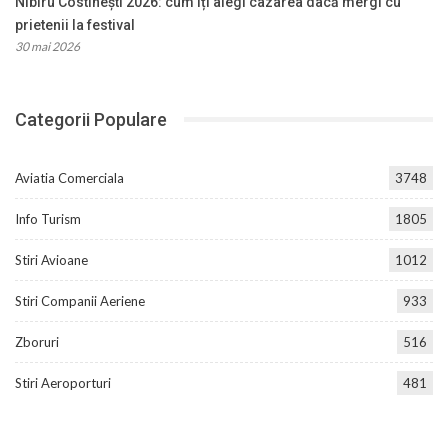
Nibiru Costinești 2026: cum îți alegi cazarea dacă mergi cu
prietenii la festival
30 mai 2026
Categorii Populare
Aviatia Comerciala
3748
Info Turism
1805
Stiri Avioane
1012
Stiri Companii Aeriene
933
Zboruri
516
Stiri Aeroporturi
481