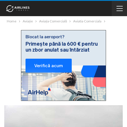
Home
Aviație
Aviația Comercială
Aviatia Comerciala