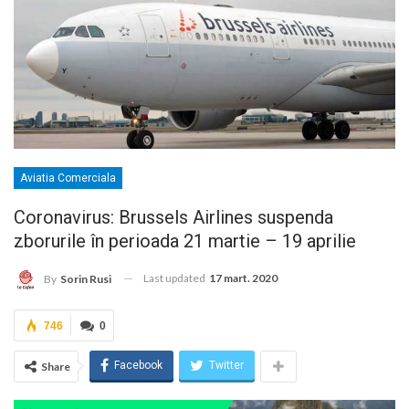
Aviatia Comerciala
Coronavirus: Brussels Airlines suspenda
zborurile în perioada 21 martie – 19 aprilie
Last updated
17 mart. 2020
By
Sorin Rusi
746
0
Facebook
Twitter
Share