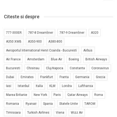
Citeste si despre
777-300ER
787-8 Dreamliner
787-9 Dreamliner
A320
A350 XWB
A350-900
A380-800
Aeroportul International Henri Coanda - Bucuresti
Airbus
Air France
Amsterdam
Blue Air
Boeing
British Airways
Bucuresti
Chisinau
Cluj-Napoca
Constanta
Coronavirus
Dubai
Emirates
Frankfurt
Franta
Germania
Grecia
Iasi
Istanbul
Italia
KLM
Londra
Lufthansa
Marea Britanie
New York
Paris
Qatar Airways
Roma
Romania
Ryanair
Spania
Statele Unite
TAROM
Timisoara
Turkish Airlines
Viena
Wizz Air