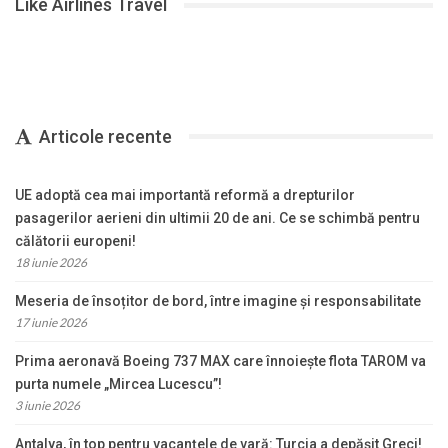
Like Airlines Travel
Articole recente
UE adoptă cea mai importantă reformă a drepturilor
pasagerilor aerieni din ultimii 20 de ani. Ce se schimbă pentru
călătorii europeni!
18 iunie 2026
Meseria de însoțitor de bord, între imagine și responsabilitate
17 iunie 2026
Prima aeronavă Boeing 737 MAX care înnoiește flota TAROM va
purta numele „Mircea Lucescu”!
3 iunie 2026
Antalya, în top pentru vacanțele de vară: Turcia a depășit Greci!