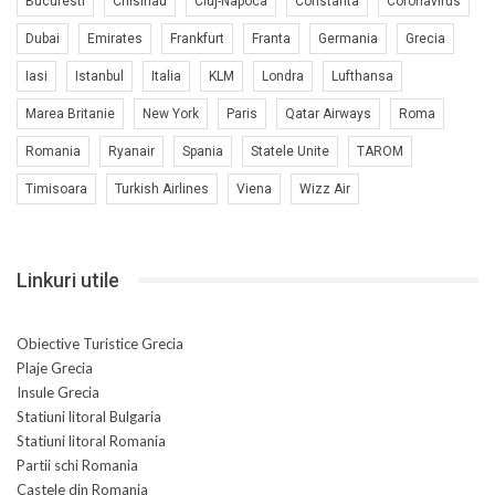
Bucuresti
Chisinau
Cluj-Napoca
Constanta
Coronavirus
Dubai
Emirates
Frankfurt
Franta
Germania
Grecia
Iasi
Istanbul
Italia
KLM
Londra
Lufthansa
Marea Britanie
New York
Paris
Qatar Airways
Roma
Romania
Ryanair
Spania
Statele Unite
TAROM
Timisoara
Turkish Airlines
Viena
Wizz Air
Linkuri utile
Obiective Turistice Grecia
Plaje Grecia
Insule Grecia
Statiuni litoral Bulgaria
Statiuni litoral Romania
Partii schi Romania
Castele din Romania