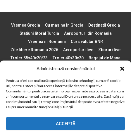
Vremea Grecia
Cu masina in Grecia
Destinatii Grecia
Statiuni litoral Turcia
Aeroporturi din Romania
Vremea in Romania
Curs valutar BNR
Zile libere Romania 2026
Aeroporturi live
Zboruri live
Troler 55x40x20/23
Troler 40x30x20
Bagajul de Mana
Paste 2026
Cele mai bune telefoane
Administrează consimțământul
Vigneta Bulgaria 2026
Statiuni schi Bulgaria
Pentru a oferi cea mai bună experiență, folosim tehnologii, cum ar fi cookie-
Plaje din Europa
Concerte Romania 2025
uri, pentru a stoca și/sau accesa informațiile despre dispozitive.
Asigurare de calatorie
Când se schimba ora în 2026
Consimțământul pentru aceste tehnologii ne permite să procesăm date, cum
ar fi comportamentul de navigare sau ID-uri unice pe acest site. Dacă nu îți dai
Calendar Formula 1 sezon 2026
Boarding Pass
consimțământul sau îți retragi consimțământul dat poate avea afecte negative
asupra unor anumite funcționalități și funcții.
Despre AirlinesTravel.ro
Politică cookie-uri (UE)
Politică cookie-uri (Regatul Unit)
Opt-out preferences
ACCEPTĂ
Cookie Policy (AU)
Politică cookie-uri (ZA)