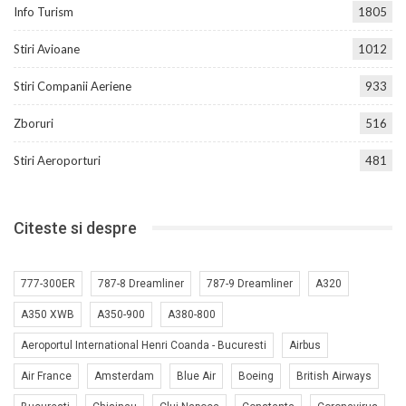
Info Turism
1805
Stiri Avioane
1012
Stiri Companii Aeriene
933
Zboruri
516
Stiri Aeroporturi
481
Citeste si despre
777-300ER
787-8 Dreamliner
787-9 Dreamliner
A320
A350 XWB
A350-900
A380-800
Aeroportul International Henri Coanda - Bucuresti
Airbus
Air France
Amsterdam
Blue Air
Boeing
British Airways