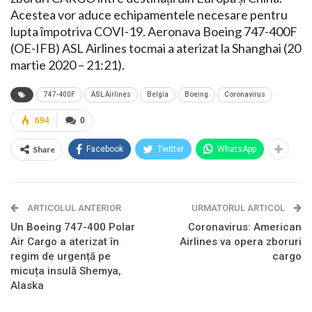
Acestea vor aduce echipamentele necesare pentru
lupta împotriva COVI-19. Aeronava Boeing 747-400F
(OE-IFB) ASL Airlines tocmai a aterizat la Shanghai (20
martie 2020 – 21:21).
747-400F
ASL Airlines
Belgia
Boeing
Coronavirus
694
0
Share
Facebook
Twitter
WhatsApp
ARTICOLUL ANTERIOR
URMATORUL ARTICOL
Un Boeing 747-400 Polar
Coronavirus: American
Air Cargo a aterizat în
Airlines va opera zboruri
regim de urgență pe
cargo
micuța insulă Shemya,
Alaska