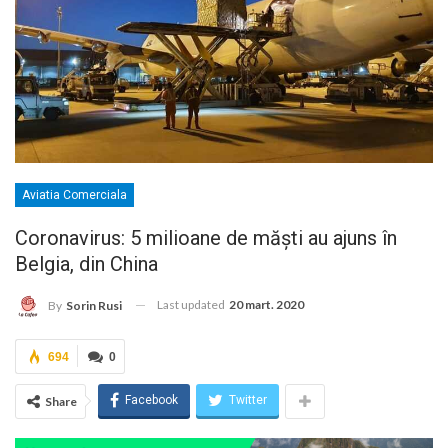
Aviatia Comerciala
Coronavirus: 5 milioane de măști au ajuns în
Belgia, din China
Last updated
20 mart. 2020
By
Sorin Rusi
694
0
Facebook
Twitter
Share