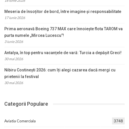
18 iunie 2026
Meseria de însoțitor de bord, între imagine și responsabilitate
17 iunie 2026
Prima aeronavă Boeing 737 MAX care înnoiește flota TAROM va
purta numele „Mircea Lucescu”!
3 iunie 2026
Antalya, în top pentru vacanțele de vară: Turcia a depășit Greci!
30 mai 2026
Nibiru Costinești 2026: cum îți alegi cazarea dacă mergi cu
prietenii la festival
30 mai 2026
Categorii Populare
Aviatia Comerciala
3748