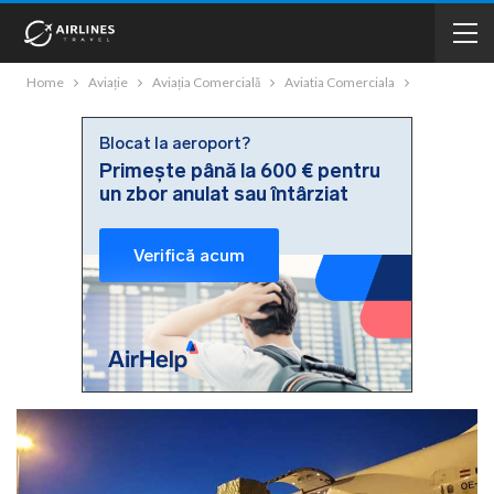
Home
Aviație
Aviația Comercială
Aviatia Comerciala