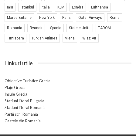
Iasi
Istanbul
Italia
KLM
Londra
Lufthansa
Marea Britanie
New York
Paris
Qatar Airways
Roma
Romania
Ryanair
Spania
Statele Unite
TAROM
Timisoara
Turkish Airlines
Viena
Wizz Air
Linkuri utile
Obiective Turistice Grecia
Plaje Grecia
Insule Grecia
Statiuni litoral Bulgaria
Statiuni litoral Romania
Partii schi Romania
Castele din Romania