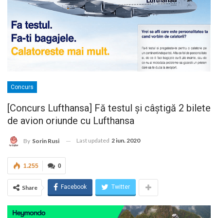
Concurs
[Concurs Lufthansa] Fă testul şi câştigă 2 bilete
de avion oriunde cu Lufthansa
Last updated
2 iun. 2020
By
Sorin Rusi
1.255
0
Facebook
Twitter
Share