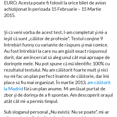
EURO. Acesta poate fi folosit la orice bilet de avion
achiziţionat în perioada 15 Februarie – 15 Martie
2015.
Şi că veni vorba de acest test, l-am completat şi mi-a
ieşit că sunt „călător de profesie”. Testul conţine 9
întrebări funny cu variante de răspuns şi mai comice.
Au fost întrebări la care nu am găsit exact răspunsul
dorit, dar am încercat să aleg unul cât mai aproape de
dorinţele mele. Nu pot spune că mă identific 100% cu
rezultatul testului. Nu am călătorit foarte mult şi nici
nu-mi fac un plan perfect înainte de călătorie, dar îmi
place să fiu mai organizat. În martie 2013,
am călătorit
la Madrid
fără un plan anume. M-am lăsat purtat de
zbor şi de dorinţa de a fi spontan. Am descoperit oraşul
atât cât mi-a permis timpul.
Sub sloganul personal „Nu există: Nu se poate”, mi-ar