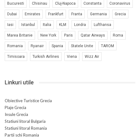
Bucuresti
Chisinau
Cluj-Napoca
Constanta
Coronavirus
Dubai
Emirates
Frankfurt
Franta
Germania
Grecia
Iasi
Istanbul
Italia
KLM
Londra
Lufthansa
Marea Britanie
New York
Paris
Qatar Airways
Roma
Romania
Ryanair
Spania
Statele Unite
TAROM
Timisoara
Turkish Airlines
Viena
Wizz Air
Linkuri utile
Obiective Turistice Grecia
Plaje Grecia
Insule Grecia
Statiuni litoral Bulgaria
Statiuni litoral Romania
Partii schi Romania