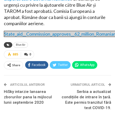
urgență cu privire la ajutoarele către Blue Air și
TAROM a fost aprobată. Comisia Europeană a
aprobat. Rămâne doar ca banii să ajungă în conturile
companiilor aeriene.
State_aid__Commission_approves__62_million_Romanian
Blue Air
885
0
Share
Facebook
Twitter
WhatsApp
Linkedin
Pinterest
ARTICOLUL ANTERIOR
URMATORUL ARTICOL
HiSky intarzie lansarea
Serbia a actualizat
zborurilor pana la mijlocul
condițiile de intrare în țară.
lunii septembrie 2020
Este permis tranzitul fără
test COVID-19.