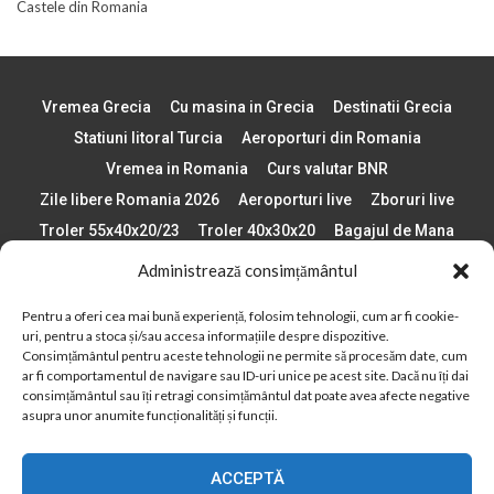
Castele din Romania
Vremea Grecia
Cu masina in Grecia
Destinatii Grecia
Statiuni litoral Turcia
Aeroporturi din Romania
Vremea in Romania
Curs valutar BNR
Zile libere Romania 2026
Aeroporturi live
Zboruri live
Troler 55x40x20/23
Troler 40x30x20
Bagajul de Mana
Paste 2026
Cele mai bune telefoane
Administrează consimțământul
Vigneta Bulgaria 2026
Statiuni schi Bulgaria
Pentru a oferi cea mai bună experiență, folosim tehnologii, cum ar fi cookie-
Plaje din Europa
Concerte Romania 2025
uri, pentru a stoca și/sau accesa informațiile despre dispozitive.
Asigurare de calatorie
Când se schimba ora în 2026
Consimțământul pentru aceste tehnologii ne permite să procesăm date, cum
ar fi comportamentul de navigare sau ID-uri unice pe acest site. Dacă nu îți dai
Calendar Formula 1 sezon 2026
Boarding Pass
consimțământul sau îți retragi consimțământul dat poate avea afecte negative
Despre AirlinesTravel.ro
Politică cookie-uri (UE)
asupra unor anumite funcționalități și funcții.
Politică cookie-uri (Regatul Unit)
Opt-out preferences
ACCEPTĂ
Cookie Policy (AU)
Politică cookie-uri (ZA)