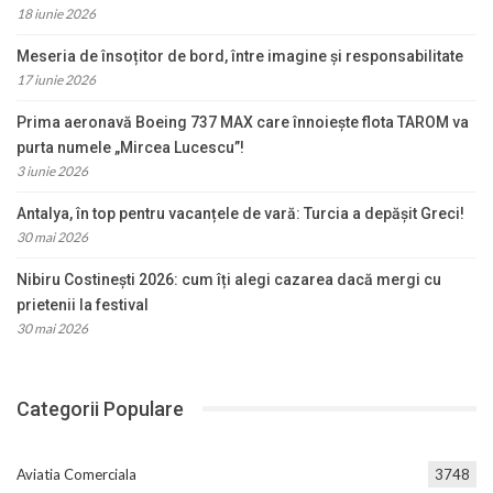
18 iunie 2026
Meseria de însoțitor de bord, între imagine și responsabilitate
17 iunie 2026
Prima aeronavă Boeing 737 MAX care înnoiește flota TAROM va
purta numele „Mircea Lucescu”!
3 iunie 2026
Antalya, în top pentru vacanțele de vară: Turcia a depășit Greci!
30 mai 2026
Nibiru Costinești 2026: cum îți alegi cazarea dacă mergi cu
prietenii la festival
30 mai 2026
Categorii Populare
Aviatia Comerciala
3748