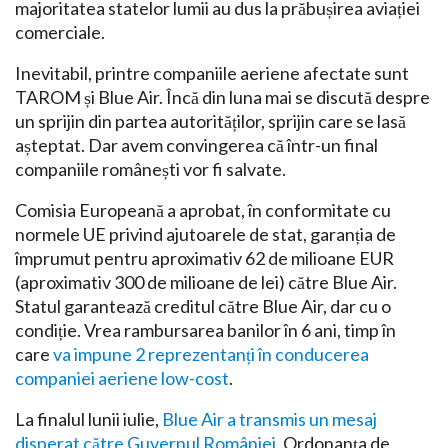
majoritatea statelor lumii au dus la prăbușirea aviației
comerciale.
Inevitabil, printre companiile aeriene afectate sunt
TAROM și Blue Air. Încă din luna mai se discută despre
un sprijin din partea autorităților, sprijin care se lasă
așteptat. Dar avem convingerea că într-un final
companiile românești vor fi salvate.
Comisia Europeană a aprobat, în conformitate cu
normele UE privind ajutoarele de stat, garanția de
împrumut pentru aproximativ 62 de milioane EUR
(aproximativ 300 de milioane de lei) către Blue Air.
Statul garantează creditul către Blue Air, dar cu o
condiție. Vrea rambursarea banilor în 6 ani, timp în
care
va impune 2 reprezentanți în conducerea
companiei aeriene low-cost
.
La finalul lunii iulie,
Blue Air a transmis un mesaj
disperat către Guvernul României
. Ordonanța de