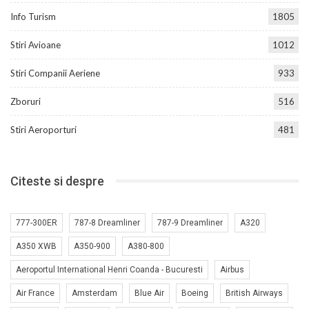
Info Turism
1805
Stiri Avioane
1012
Stiri Companii Aeriene
933
Zboruri
516
Stiri Aeroporturi
481
Citeste si despre
777-300ER
787-8 Dreamliner
787-9 Dreamliner
A320
A350 XWB
A350-900
A380-800
Aeroportul International Henri Coanda - Bucuresti
Airbus
Air France
Amsterdam
Blue Air
Boeing
British Airways