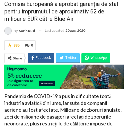
Comisia Europeană a aprobat garanția de stat
pentru împrumutul de aproximativ 62 de
milioane EUR către Blue Air
Last updated
20 aug. 2020
By
Sorin Rusi
885
0
Facebook
Twitter
WhatsApp
Share
Linkedin
Pinterest
Pandemia de COVID-19 a pus în dificultate toată
industria aviatică din lume, iar sute de companii
aeriene au fost afectate. Milioane de zboruri anulate,
zeci de milioane de pasageri afectați de zborurile
neonorate, plus restricțiile de călătorie impuse de