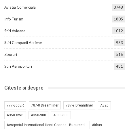
Aviatia Comerciala
3748
Info Turism
1805
Stiri Avioane
1012
Stiri Companii Aeriene
933
Zboruri
516
Stiri Aeroporturi
481
Citeste si despre
777-300ER
787-8 Dreamliner
787-9 Dreamliner
A320
A350 XWB
A350-900
A380-800
Aeroportul International Henri Coanda - Bucuresti
Airbus