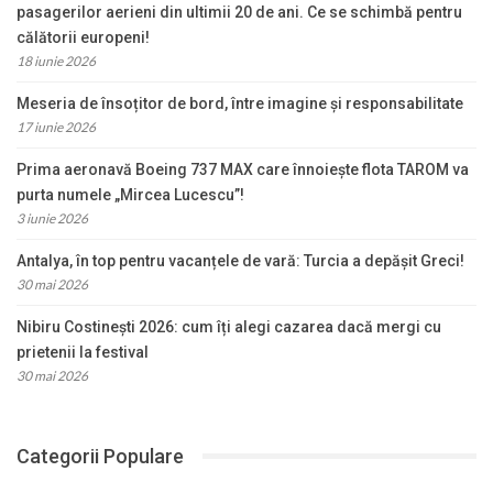
pasagerilor aerieni din ultimii 20 de ani. Ce se schimbă pentru
călătorii europeni!
18 iunie 2026
Meseria de însoțitor de bord, între imagine și responsabilitate
17 iunie 2026
Prima aeronavă Boeing 737 MAX care înnoiește flota TAROM va
purta numele „Mircea Lucescu”!
3 iunie 2026
Antalya, în top pentru vacanțele de vară: Turcia a depășit Greci!
30 mai 2026
Nibiru Costinești 2026: cum îți alegi cazarea dacă mergi cu
prietenii la festival
30 mai 2026
Categorii Populare