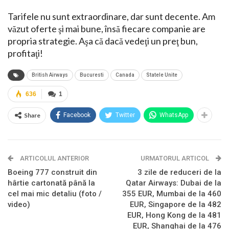
Tarifele nu sunt extraordinare, dar sunt decente. Am
văzut oferte şi mai bune, însă fiecare companie are
propria strategie. Aşa că dacă vedeţi un preţ bun,
profitaţi!
British Airways
Bucuresti
Canada
Statele Unite
636
1
Share
Facebook
Twitter
WhatsApp
ARTICOLUL ANTERIOR
URMATORUL ARTICOL
Boeing 777 construit din
3 zile de reduceri de la
hârtie cartonată până la
Qatar Airways: Dubai de la
cel mai mic detaliu (foto /
355 EUR, Mumbai de la 460
video)
EUR, Singapore de la 482
EUR, Hong Kong de la 481
EUR, Shanghai de la 476