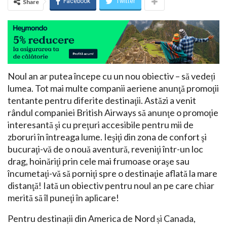
Facebook
Twitter
Share
Noul an ar putea începe cu un nou obiectiv – să vedeți
lumea. Tot mai multe companii aeriene anunţă promoţii
tentante pentru diferite destinaţii. Astăzi a venit
rândul companiei British Airways să anunţe o promoţie
interesantă şi cu preţuri accesibile pentru mii de
zboruri în întreaga lume. Ieşiţi din zona de confort şi
bucuraţi-vă de o nouă aventură, reveniţi într-un loc
drag, hoinăriţi prin cele mai frumoase oraşe sau
încumetaţi-vă să porniţi spre o destinaţie aflată la mare
distanţă! Iată un obiectiv pentru noul an pe care chiar
merită să îl puneţi în aplicare!
Pentru destinații din America de Nord și Canada,