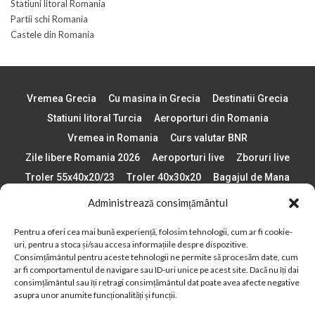
Statiuni litoral Romania
Partii schi Romania
Castele din Romania
Vremea Grecia
Cu masina in Grecia
Destinatii Grecia
Statiuni litoral Turcia
Aeroporturi din Romania
Vremea in Romania
Curs valutar BNR
Zile libere Romania 2026
Aeroporturi live
Zboruri live
Troler 55x40x20/23
Troler 40x30x20
Bagajul de Mana
Paste 2026
Cele mai bune telefoane
Administrează consimțământul
Vigneta Bulgaria 2026
Statiuni schi Bulgaria
Pentru a oferi cea mai bună experiență, folosim tehnologii, cum ar fi cookie-
Plaje din Europa
Concerte Romania 2025
uri, pentru a stoca și/sau accesa informațiile despre dispozitive.
Asigurare de calatorie
Când se schimba ora în 2026
Consimțământul pentru aceste tehnologii ne permite să procesăm date, cum
ar fi comportamentul de navigare sau ID-uri unice pe acest site. Dacă nu îți dai
Calendar Formula 1 sezon 2026
Boarding Pass
consimțământul sau îți retragi consimțământul dat poate avea afecte negative
Despre AirlinesTravel.ro
Politică cookie-uri (UE)
asupra unor anumite funcționalități și funcții.
Politică cookie-uri (Regatul Unit)
Opt-out preferences