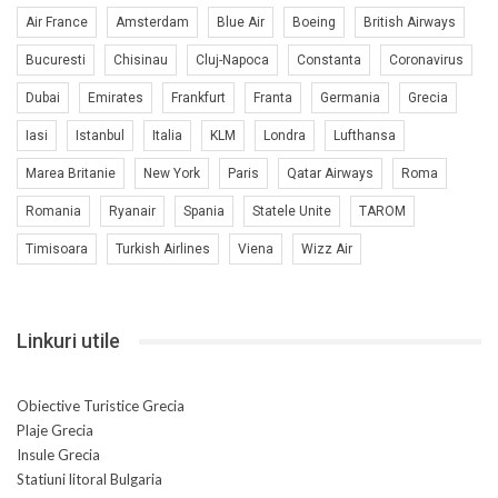
Air France
Amsterdam
Blue Air
Boeing
British Airways
Bucuresti
Chisinau
Cluj-Napoca
Constanta
Coronavirus
Dubai
Emirates
Frankfurt
Franta
Germania
Grecia
Iasi
Istanbul
Italia
KLM
Londra
Lufthansa
Marea Britanie
New York
Paris
Qatar Airways
Roma
Romania
Ryanair
Spania
Statele Unite
TAROM
Timisoara
Turkish Airlines
Viena
Wizz Air
Linkuri utile
Obiective Turistice Grecia
Plaje Grecia
Insule Grecia
Statiuni litoral Bulgaria