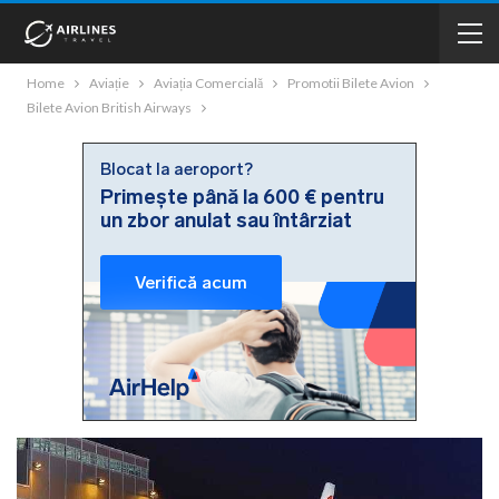
Home
Aviație
Aviația Comercială
Promotii Bilete Avion
Bilete Avion British Airways