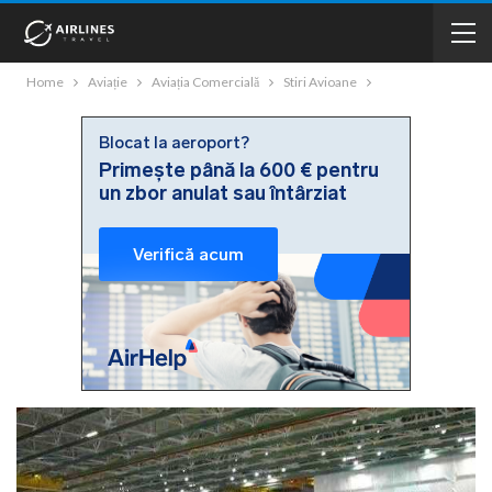
Home
Aviație
Aviația Comercială
Stiri Avioane