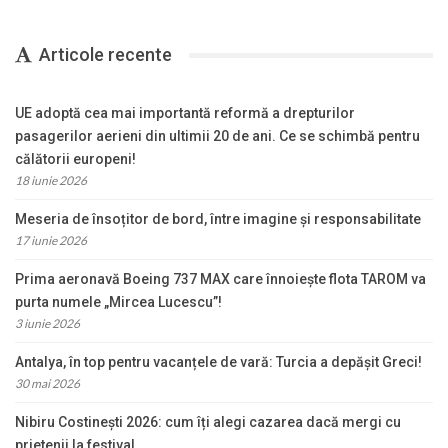
Articole recente
UE adoptă cea mai importantă reformă a drepturilor
pasagerilor aerieni din ultimii 20 de ani. Ce se schimbă pentru
călătorii europeni!
18 iunie 2026
Meseria de însoțitor de bord, între imagine și responsabilitate
17 iunie 2026
Prima aeronavă Boeing 737 MAX care înnoiește flota TAROM va
purta numele „Mircea Lucescu”!
3 iunie 2026
Antalya, în top pentru vacanțele de vară: Turcia a depășit Greci!
30 mai 2026
Nibiru Costinești 2026: cum îți alegi cazarea dacă mergi cu
prietenii la festival