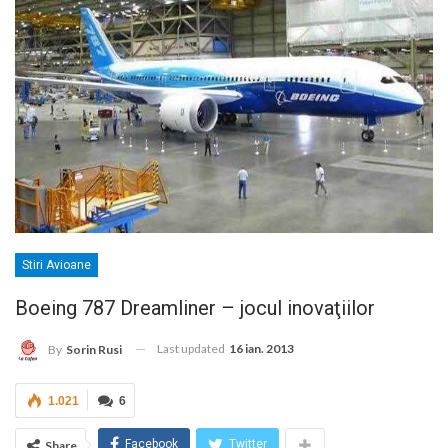
Stiri Avioane
Boeing 787 Dreamliner – jocul inovaţiilor
Last updated
16 ian. 2013
By
Sorin Rusi
1.021
6
Facebook
Twitter
Share