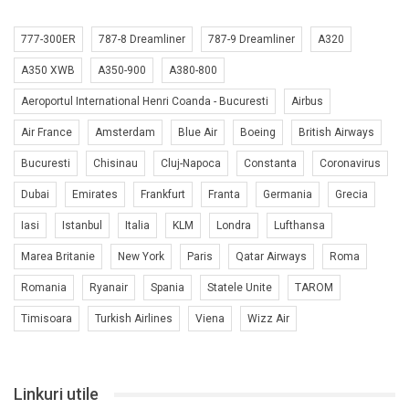
777-300ER
787-8 Dreamliner
787-9 Dreamliner
A320
A350 XWB
A350-900
A380-800
Aeroportul International Henri Coanda - Bucuresti
Airbus
Air France
Amsterdam
Blue Air
Boeing
British Airways
Bucuresti
Chisinau
Cluj-Napoca
Constanta
Coronavirus
Dubai
Emirates
Frankfurt
Franta
Germania
Grecia
Iasi
Istanbul
Italia
KLM
Londra
Lufthansa
Marea Britanie
New York
Paris
Qatar Airways
Roma
Romania
Ryanair
Spania
Statele Unite
TAROM
Timisoara
Turkish Airlines
Viena
Wizz Air
Linkuri utile