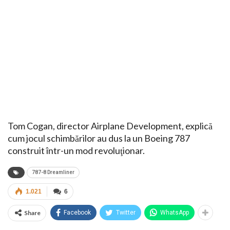
Tom Cogan, director Airplane Development, explică
cum jocul schimbărilor au dus la un Boeing 787
construit într-un mod revoluţionar.
787-8 Dreamliner
1.021
6
Share
Facebook
Twitter
WhatsApp