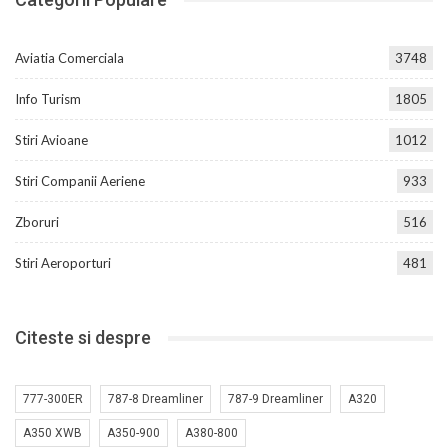
Aviatia Comerciala
3748
Info Turism
1805
Stiri Avioane
1012
Stiri Companii Aeriene
933
Zboruri
516
Stiri Aeroporturi
481
Citeste si despre
777-300ER
787-8 Dreamliner
787-9 Dreamliner
A320
A350 XWB
A350-900
A380-800