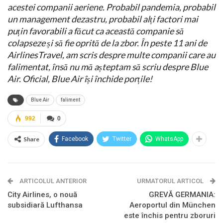
acestei companii aeriene. Probabil pandemia, probabil
un management dezastru, probabil alți factori mai
puțin favorabili a făcut ca această companie să
colapseze și să fie oprită de la zbor. În peste 11 ani de
AirlinesTravel, am scris despre multe companii care au
falimentat, însă nu mă așteptam să scriu despre Blue
Air. Oficial, Blue Air își închide porțile!
Blue Air
faliment
992
0
Share
Facebook
Twitter
WhatsApp
ARTICOLUL ANTERIOR
URMATORUL ARTICOL
City Airlines, o nouă
GREVĂ GERMANIA:
subsidiară Lufthansa
Aeroportul din München
este închis pentru zboruri