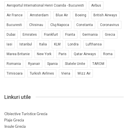
Aeroportul International Henri Coanda - Bucuresti
Airbus
Air France
Amsterdam
Blue Air
Boeing
British Airways
Bucuresti
Chisinau
Cluj-Napoca
Constanta
Coronavirus
Dubai
Emirates
Frankfurt
Franta
Germania
Grecia
Iasi
Istanbul
Italia
KLM
Londra
Lufthansa
Marea Britanie
New York
Paris
Qatar Airways
Roma
Romania
Ryanair
Spania
Statele Unite
TAROM
Timisoara
Turkish Airlines
Viena
Wizz Air
Linkuri utile
Obiective Turistice Grecia
Plaje Grecia
Insule Grecia