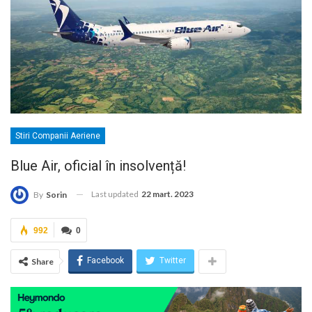
Stiri Companii Aeriene
Blue Air, oficial în insolvență!
Last updated
22 mart. 2023
By
Sorin
992
0
Facebook
Twitter
Share