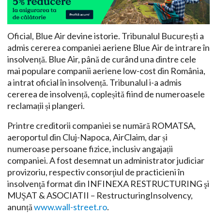
Oficial, Blue Air devine istorie. Tribunalul București a
admis cererea companiei aeriene Blue Air de intrare în
insolvență. Blue Air, până de curând una dintre cele
mai populare companii aeriene low-cost din România,
a intrat oficial în insolvență. Tribunalul i-a admis
cererea de insolvență, copleșită fiind de numeroasele
reclamații și plangeri.
Printre creditorii companiei se numără ROMATSA,
aeroportul din Cluj-Napoca, AirClaim, dar și
numeroase persoane fizice, inclusiv angajații
companiei. A fost desemnat un administrator judiciar
provizoriu, respectiv consorţiul de practicieni în
insolvenţă format din INFINEXA RESTRUCTURING şi
MUŞAT & ASOCIATII – RestructuringInsolvency,
anunță
www.wall-street.ro
.