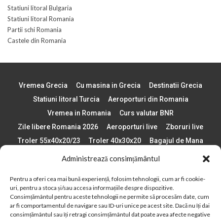
Statiuni litoral Bulgaria
Statiuni litoral Romania
Partii schi Romania
Castele din Romania
Vremea Grecia
Cu masina in Grecia
Destinatii Grecia
Statiuni litoral Turcia
Aeroporturi din Romania
Vremea in Romania
Curs valutar BNR
Zile libere Romania 2026
Aeroporturi live
Zboruri live
Troler 55x40x20/23
Troler 40x30x20
Bagajul de Mana
Paste 2026
Cele mai bune telefoane
Administrează consimțământul
Vigneta Bulgaria 2026
Statiuni schi Bulgaria
Pentru a oferi cea mai bună experiență, folosim tehnologii, cum ar fi cookie-
Plaje din Europa
Concerte Romania 2025
uri, pentru a stoca și/sau accesa informațiile despre dispozitive.
Asigurare de calatorie
Când se schimba ora în 2026
Consimțământul pentru aceste tehnologii ne permite să procesăm date, cum
ar fi comportamentul de navigare sau ID-uri unice pe acest site. Dacă nu îți dai
Calendar Formula 1 sezon 2026
Boarding Pass
consimțământul sau îți retragi consimțământul dat poate avea afecte negative