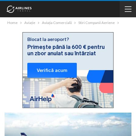
Home
Aviație
Aviația Comercială
Stiri Companii Aeriene