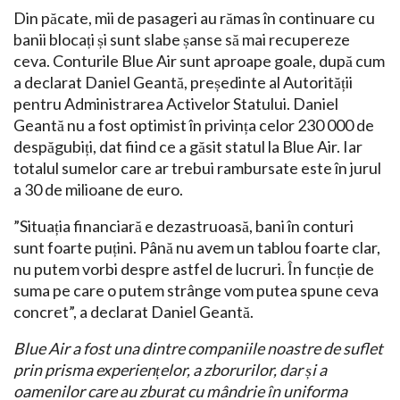
Din păcate, mii de pasageri au rămas în continuare cu
banii blocați și sunt slabe șanse să mai recupereze
ceva. Conturile Blue Air sunt aproape goale, după cum
a declarat Daniel Geantă, președinte al Autorității
pentru Administrarea Activelor Statului. Daniel
Geantă nu a fost optimist în privința celor 230 000 de
despăgubiți, dat fiind ce a găsit statul la Blue Air. Iar
totalul sumelor care ar trebui rambursate este în jurul
a 30 de milioane de euro.
”Situația financiară e dezastruoasă, bani în conturi
sunt foarte puțini. Până nu avem un tablou foarte clar,
nu putem vorbi despre astfel de lucruri. În funcție de
suma pe care o putem strânge vom putea spune ceva
concret”, a declarat Daniel Geantă.
Blue Air a fost una dintre companiile noastre de suflet
prin prisma experiențelor, a zborurilor, dar și a
oamenilor care au zburat cu mândrie în uniforma