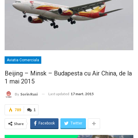
Aviatia Comerciala
Beijing – Minsk – Budapesta cu Air China, de la
1 mai 2015
Last updated
17 mart. 2015
By
Sorin Rusi
789
1
Facebook
Twitter
Share