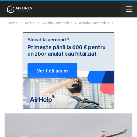
Home
Aviație
Aviația Comercială
Aviatia Comerciala