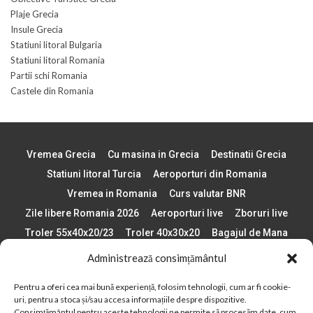
Plaje Grecia
Insule Grecia
Statiuni litoral Bulgaria
Statiuni litoral Romania
Partii schi Romania
Castele din Romania
Vremea Grecia
Cu masina in Grecia
Destinatii Grecia
Statiuni litoral Turcia
Aeroporturi din Romania
Vremea in Romania
Curs valutar BNR
Zile libere Romania 2026
Aeroporturi live
Zboruri live
Troler 55x40x20/23
Troler 40x30x20
Bagajul de Mana
Paste 2026
Cele mai bune telefoane
Administrează consimțământul
Vigneta Bulgaria 2026
Statiuni schi Bulgaria
Pentru a oferi cea mai bună experiență, folosim tehnologii, cum ar fi cookie-
Plaje din Europa
Concerte Romania 2025
uri, pentru a stoca și/sau accesa informațiile despre dispozitive.
Asigurare de calatorie
Când se schimba ora în 2026
Consimțământul pentru aceste tehnologii ne permite să procesăm date, cum