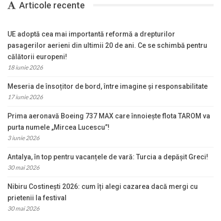
Articole recente
UE adoptă cea mai importantă reformă a drepturilor
pasagerilor aerieni din ultimii 20 de ani. Ce se schimbă pentru
călătorii europeni!
18 iunie 2026
Meseria de însoțitor de bord, între imagine și responsabilitate
17 iunie 2026
Prima aeronavă Boeing 737 MAX care înnoiește flota TAROM va
purta numele „Mircea Lucescu”!
3 iunie 2026
Antalya, în top pentru vacanțele de vară: Turcia a depășit Greci!
30 mai 2026
Nibiru Costinești 2026: cum îți alegi cazarea dacă mergi cu
prietenii la festival
30 mai 2026