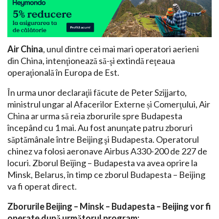
Air China
, unul dintre cei mai mari operatori aerieni
din China, intenţionează să-şi extindă reţeaua
operaţională în Europa de Est.
În urma unor declaraţii făcute de Peter Szijjarto,
ministrul ungar al Afacerilor Externe și Comerţului, Air
China ar urma să reia zborurile spre Budapesta
începând cu 1 mai. Au fost anunţate patru zboruri
săptămânale între Beijing şi Budapesta. Operatorul
chinez va folosi aeronave Airbus A330-200 de 227 de
locuri. Zborul Beijing – Budapesta va avea oprire la
Minsk, Belarus, în timp ce zborul Budapesta – Beijing
va fi operat direct.
Zborurile Beijing – Minsk – Budapesta – Beijing vor fi
operate după următorul program: