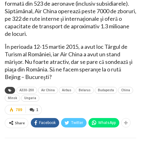
formată din 523 de aeronave (inclusiv subsidiarele).
Săptămânal, Air China operează peste 7000 de zboruri,
pe 322 de rute interne şi internaţionale şi oferă o
capacitate de transport de aproximativ 1.3 milioane
de locuri.
În perioada 12-15 martie 2015, a avut loc Târgul de
Turism al României, iar Air China a avut un stand
mărişor. Nu foarte atractiv, dar se pare că sondează şi
piaţa din România. Să ne facem speranţe la o rută
Bejing – Bucureşti?
A330-200
Air China
Airbus
Belarus
Budapesta
China
Minsk
Ungaria
789
1
Share
Facebook
Twitter
WhatsApp