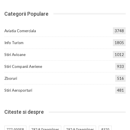
Categorii Populare
Aviatia Comerciala
3748
Info Turism
1805
Stiri Avioane
1012
Stiri Companii Aeriene
933
Zboruri
516
Stiri Aeroporturi
481
Citeste si despre
777-300ER
787-8 Dreamliner
787-9 Dreamliner
A320