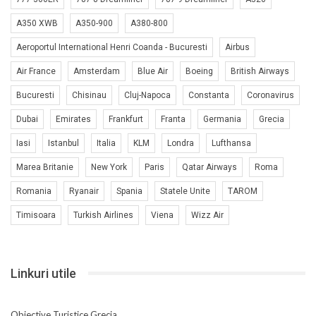
A350 XWB
A350-900
A380-800
Aeroportul International Henri Coanda - Bucuresti
Airbus
Air France
Amsterdam
Blue Air
Boeing
British Airways
Bucuresti
Chisinau
Cluj-Napoca
Constanta
Coronavirus
Dubai
Emirates
Frankfurt
Franta
Germania
Grecia
Iasi
Istanbul
Italia
KLM
Londra
Lufthansa
Marea Britanie
New York
Paris
Qatar Airways
Roma
Romania
Ryanair
Spania
Statele Unite
TAROM
Timisoara
Turkish Airlines
Viena
Wizz Air
Linkuri utile
Obiective Turistice Grecia