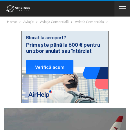
Home
Aviație
Aviația Comercială
Aviatia Comerciala