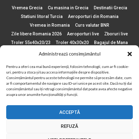
Vremea Grecia
Cu masina in Grecia
Destinatii Grecia
Statiuni litoral Turcia
Aeroporturi din Romania
Vremea in Romania
Curs valutar BNR
Zile libere Romania 2026
Aeroporturi live
Zboruri live
Troler 55x40x20/23
Troler 40x30x20
Bagajul de Mana
Paste 2026
Cele mai bune telefoane
Administrează consimțământul
Vigneta Bulgaria 2026
Statiuni schi Bulgaria
Pentru a oferi cea mai bună experiență, folosim tehnologii, cum ar fi cookie-
Plaje din Europa
Concerte Romania 2025
uri, pentru a stoca și/sau accesa informațiile despre dispozitive.
Asigurare de calatorie
Când se schimba ora în 2026
Consimțământul pentru aceste tehnologii ne permite să procesăm date, cum
ar fi comportamentul de navigare sau ID-uri unice pe acest site. Dacă nu îți dai
Calendar Formula 1 sezon 2026
Boarding Pass
consimțământul sau îți retragi consimțământul dat poate avea afecte negative
Despre AirlinesTravel.ro
Politică cookie-uri (UE)
asupra unor anumite funcționalități și funcții.
Politică cookie-uri (Regatul Unit)
Opt-out preferences
ACCEPTĂ
Cookie Policy (AU)
Politică cookie-uri (ZA)
Politică cookie-uri (Canada)
Politică cookie-uri (BR)
REFUZĂ
2012 - 2025 © Toate drepturile rezervate