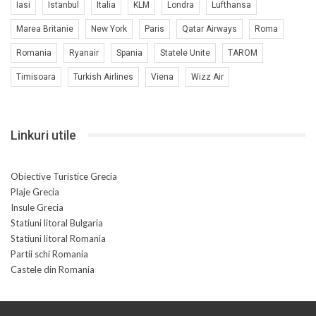
Iasi
Istanbul
Italia
KLM
Londra
Lufthansa
Marea Britanie
New York
Paris
Qatar Airways
Roma
Romania
Ryanair
Spania
Statele Unite
TAROM
Timisoara
Turkish Airlines
Viena
Wizz Air
Linkuri utile
Obiective Turistice Grecia
Plaje Grecia
Insule Grecia
Statiuni litoral Bulgaria
Statiuni litoral Romania
Partii schi Romania
Castele din Romania