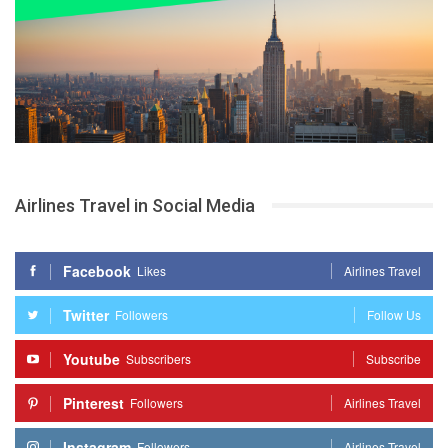
Airlines Travel in Social Media
Facebook
Likes
Airlines Travel
Twitter
Followers
Follow Us
Youtube
Subscribers
Subscribe
Pinterest
Followers
Airlines Travel
Instagram
Followers
Airlines Travel