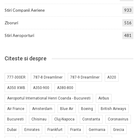
Stiri Companii Aeriene
933
Zboruri
516
Stiri Aeroporturi
481
Citeste si despre
777-300ER
787-8 Dreamliner
787-9 Dreamliner
A320
A350 XWB
A350-900
A380-800
Aeroportul International Henri Coanda - Bucuresti
Airbus
Air France
Amsterdam
Blue Air
Boeing
British Airways
Bucuresti
Chisinau
Cluj-Napoca
Constanta
Coronavirus
Dubai
Emirates
Frankfurt
Franta
Germania
Grecia