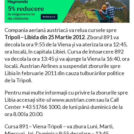
Compania aeriană austriacă va relua cursele spre
Tripoli – Libida din 25 Martie 2012
. Zborul 891 va
decola la ora 9:55 de la Viena şi va ateriza la ora 12:45,
ora locală, în capitala Libiei. Cursa de întoarcere 892
va decola la ora 13:45 şi va ajunge la Viena la 16:40, ora
locală. Austrian Airlines a suspendat zborurile spre
Libia în februarie 2011 din cauza tulburărilor politice
de la Tripoli.
Pentru mai multe informaţii cu privire la zborurile spre
Libia accesaţi site-ul www.austrian.com sau la Call
Center +43 51766 1000, de luni până duminică de la
ora 8.00 la 20.00.
Cursa 891 – Viena-Tripoli – va zbura Luni, Marti,
Miercuri, Joi, Duminica 9:55 decolare – 13:45