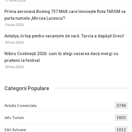
17 iunie 2026
Prima aeronavă Boeing 737 MAX care înnoiește flota TAROM va
purta numele „Mircea Lucescu”!
3 iunie 2026
Antalya, în top pentru vacanțele de vară: Turcia a depășit Greci!
30 mai 2026
Nibiru Costinești 2026: cum îți alegi cazarea dacă mergi cu
prietenii la festival
30 mai 2026
Categorii Populare
Aviatia Comerciala
3748
Info Turism
1805
Stiri Avioane
1012