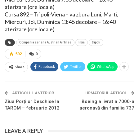
aterizare (ore locale)
Cursa 892 – Tripoli-Viena – va zbura Luni, Marti,
Miercuri, Joi, Duminica 13:45 decolare – 16:40
aterizare (ore locale)
Compania aeriana Austrian Airlines
libia
tripoli
592
0
Share
Facebook
Twitter
WhatsApp
ARTICOLUL ANTERIOR
URMATORUL ARTICOL
Ziua Porţilor Deschise la
Boeing a livrat a 7000-a
TAROM – februarie 2012
aeronavă din familia 737
LEAVE A REPLY