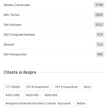
Aviatia Comerciala
3748
Info Turism
1805
Stiri Avioane
1012
Stiri Companii Aeriene
933
Zboruri
516
Stiri Aeroporturi
481
Citeste si despre
777-300ER
787-8 Dreamliner
787-9 Dreamliner
A320
A350 XWB
A350-900
A380-800
Aeroportul International Henri Coanda - Bucuresti
Airbus