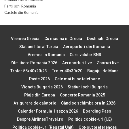
Partii schi Romania
Castele din Romania
Vremea Grecia
Cu masina in Grecia
Destinatii Grecia
Statiuni litoral Turcia
Aeroporturi din Romania
Vremea in Romania
Curs valutar BNR
Zile libere Romania 2026
Aeroporturi live
Zboruri live
Troler 55x40x20/23
Troler 40x30x20
Bagajul de Mana
Paste 2026
Cele mai bune telefoane
Vigneta Bulgaria 2026
Statiuni schi Bulgaria
Plaje din Europa
Concerte Romania 2025
Asigurare de calatorie
Când se schimba ora în 2026
Calendar Formula 1 sezon 2026
Boarding Pass
Despre AirlinesTravel.ro
Politică cookie-uri (UE)
Politică cookie-uri (Regatul Unit)
Opt-out preferences