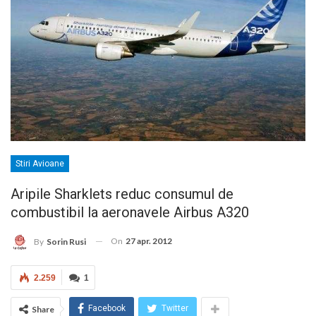
Stiri Avioane
Aripile Sharklets reduc consumul de
combustibil la aeronavele Airbus A320
On
27 apr. 2012
By
Sorin Rusi
2.259
1
Facebook
Twitter
Share