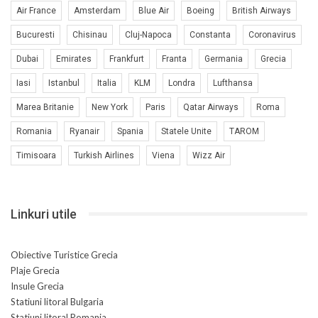
Air France
Amsterdam
Blue Air
Boeing
British Airways
Bucuresti
Chisinau
Cluj-Napoca
Constanta
Coronavirus
Dubai
Emirates
Frankfurt
Franta
Germania
Grecia
Iasi
Istanbul
Italia
KLM
Londra
Lufthansa
Marea Britanie
New York
Paris
Qatar Airways
Roma
Romania
Ryanair
Spania
Statele Unite
TAROM
Timisoara
Turkish Airlines
Viena
Wizz Air
Linkuri utile
Obiective Turistice Grecia
Plaje Grecia
Insule Grecia
Statiuni litoral Bulgaria
Statiuni litoral Romania