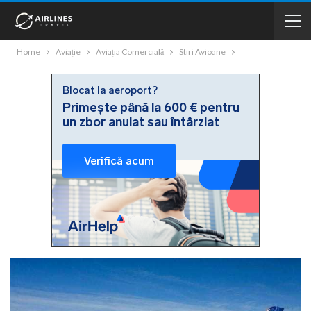
Home
Aviație
Aviația Comercială
Stiri Avioane