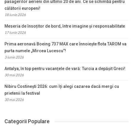
pasagerilor aerieni din ultimii 20 de ani. Ce se schimbă pentru
călătorii europeni!
18 iunie 2026
Meseria de însoțitor de bord, între imagine și responsabilitate
17 iunie 2026
Prima aeronavă Boeing 737 MAX care înnoiește flota TAROM va
purta numele „Mircea Lucescu”!
3 iunie 2026
Antalya, în top pentru vacanțele de vară: Turcia a depășit Greci!
30 mai 2026
Nibiru Costinești 2026: cum îți alegi cazarea dacă mergi cu
prietenii la festival
30 mai 2026
Categorii Populare