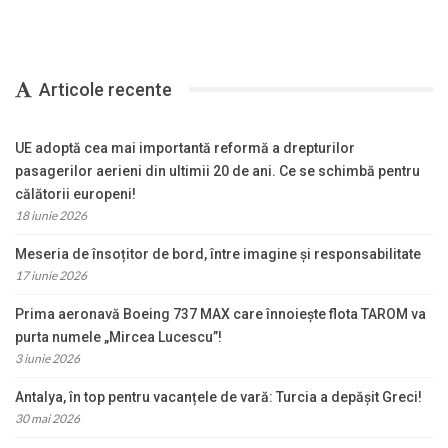
Articole recente
UE adoptă cea mai importantă reformă a drepturilor
pasagerilor aerieni din ultimii 20 de ani. Ce se schimbă pentru
călătorii europeni!
18 iunie 2026
Meseria de însoțitor de bord, între imagine și responsabilitate
17 iunie 2026
Prima aeronavă Boeing 737 MAX care înnoiește flota TAROM va
purta numele „Mircea Lucescu”!
3 iunie 2026
Antalya, în top pentru vacanțele de vară: Turcia a depășit Greci!
30 mai 2026