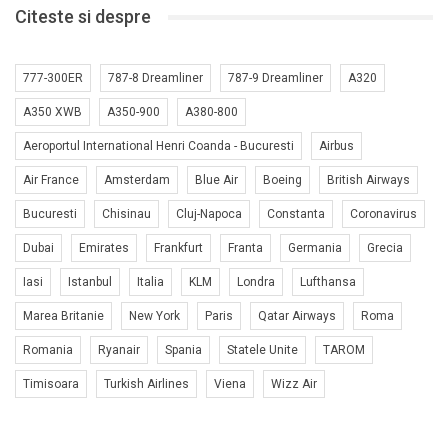
Citeste si despre
777-300ER
787-8 Dreamliner
787-9 Dreamliner
A320
A350 XWB
A350-900
A380-800
Aeroportul International Henri Coanda - Bucuresti
Airbus
Air France
Amsterdam
Blue Air
Boeing
British Airways
Bucuresti
Chisinau
Cluj-Napoca
Constanta
Coronavirus
Dubai
Emirates
Frankfurt
Franta
Germania
Grecia
Iasi
Istanbul
Italia
KLM
Londra
Lufthansa
Marea Britanie
New York
Paris
Qatar Airways
Roma
Romania
Ryanair
Spania
Statele Unite
TAROM
Timisoara
Turkish Airlines
Viena
Wizz Air