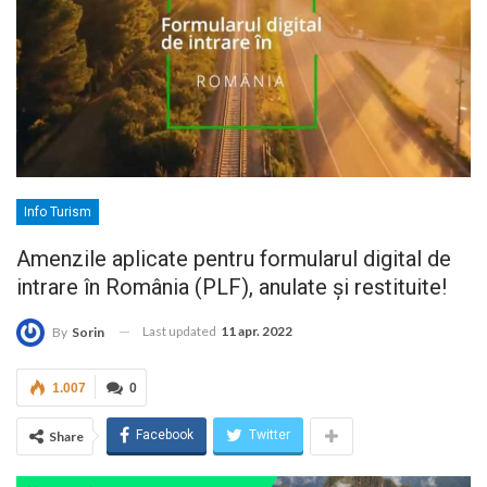
Info Turism
Amenzile aplicate pentru formularul digital de
intrare în România (PLF), anulate și restituite!
Last updated
11 apr. 2022
By
Sorin
1.007
0
Facebook
Twitter
Share