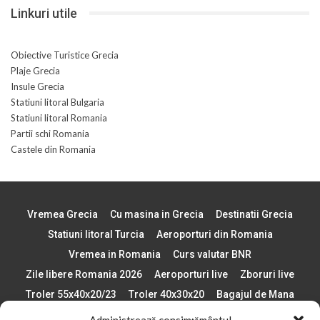
Linkuri utile
Obiective Turistice Grecia
Plaje Grecia
Insule Grecia
Statiuni litoral Bulgaria
Statiuni litoral Romania
Partii schi Romania
Castele din Romania
Vremea Grecia
Cu masina in Grecia
Destinatii Grecia
Statiuni litoral Turcia
Aeroporturi din Romania
Vremea in Romania
Curs valutar BNR
Zile libere Romania 2026
Aeroporturi live
Zboruri live
Troler 55x40x20/23
Troler 40x30x20
Bagajul de Mana
Paste 2026
Cele mai bune telefoane