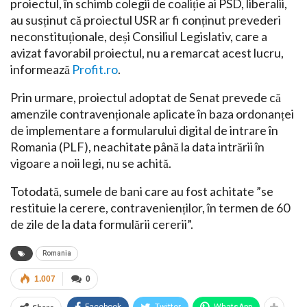
proiectul, în schimb colegii de coaliție ai PSD, liberalii,
au susținut că proiectul USR ar fi conținut prevederi
neconstituționale, deși Consiliul Legislativ, care a
avizat favorabil proiectul, nu a remarcat acest lucru,
informează
Profit.ro
.
Prin urmare, proiectul adoptat de Senat prevede că
amenzile contravenționale aplicate în baza ordonanței
de implementare a formularului digital de intrare în
Romania (PLF), neachitate până la data intrării în
vigoare a noii legi, nu se achită.
Totodată, sumele de bani care au fost achitate ”se
restituie la cerere, contravenienților, în termen de 60
de zile de la data formulării cererii”.
Romania
1.007
0