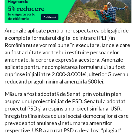
Amenzile aplicate pentru nerespectarea obligației de
a completa formularul digital de intrare (PLF) în
România nu se vor mai pune în executare, iar cele care
au fost achitate vor trebui restituite persoanelor
amendate, la cererea expresă a acestora. Amenzile
aplicate pentru necompletarea formularului au fost
cuprinse inițial între 2.000-3.000 lei, ulterior Guvernul
reducând pragul minim al amenzii la 500 lei.
Măsura a fost adoptată de Senat, prin votul în plen
asupra unui proiect inițiat de PSD. Senatul a adoptat
proiectul PSD și a respins un proiect similar al USR,
înregistrat înaintea celui al social-democraților și care
prevedea tot anularea și returnarea amenzilor
respective. USR a acuzat PSD că le-a fost ”plagiat”