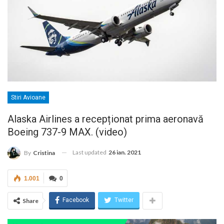
Stiri Avioane
Alaska Airlines a recepționat prima aeronavă
Boeing 737-9 MAX. (video)
Last updated
26 ian. 2021
By
Cristina
1.001
0
Facebook
Twitter
Share