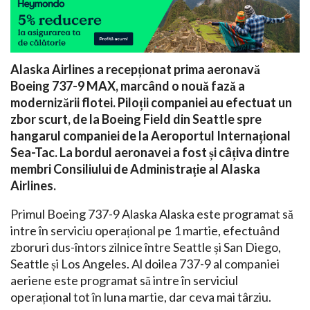
Alaska Airlines a recepționat prima aeronavă
Boeing 737-9 MAX, marcând o nouă fază a
modernizării flotei. Piloții companiei au efectuat un
zbor scurt, de la Boeing Field din Seattle spre
hangarul companiei de la Aeroportul Internațional
Sea-Tac. La bordul aeronavei a fost și câțiva dintre
membri Consiliului de Administrație al Alaska
Airlines.
Primul Boeing 737-9 Alaska Alaska este programat să
intre în serviciu operațional pe 1 martie, efectuând
zboruri dus-întors zilnice între Seattle și San Diego,
Seattle și Los Angeles. Al doilea 737-9 al companiei
aeriene este programat să intre în serviciul
operațional tot în luna martie, dar ceva mai târziu.