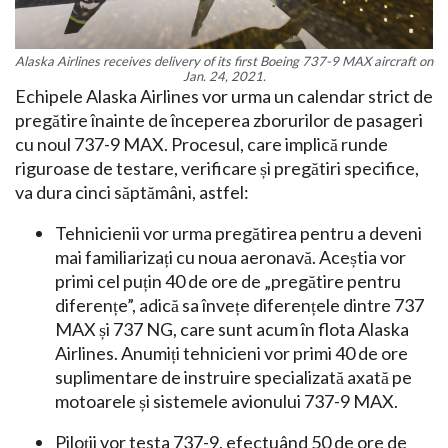
Alaska Airlines receives delivery of its first Boeing 737-9 MAX aircraft on
Jan. 24, 2021.
Echipele Alaska Airlines vor urma un calendar strict de
pregătire înainte de începerea zborurilor de pasageri
cu noul 737-9 MAX. Procesul, care implică runde
riguroase de testare, verificare și pregătiri specifice,
va dura cinci săptămâni, astfel:
Tehnicienii vor urma pregătirea pentru a deveni
mai familiarizați cu noua aeronavă. Aceștia vor
primi cel puțin 40 de ore de „pregătire pentru
diferențe”, adică sa învețe diferențele dintre 737
MAX și 737 NG, care sunt acum în flota Alaska
Airlines. Anumiți tehnicieni vor primi 40 de ore
suplimentare de instruire specializată axată pe
motoarele și sistemele avionului 737-9 MAX.
Piloții vor testa 737-9, efectuând 50 de ore de