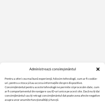
Administrează consimțământul
Pentru a oferi cea mai bună experiență, folosim tehnologii, cum ar fi cookie-
uri, pentru a stoca și/sau accesa informațiile despre dispozitive.
Consimțământul pentru aceste tehnologii ne permite să procesăm date, cum
ar fi comportamentul de navigare sau ID-uri unice pe acest site. Dacă nu îți dai
consimțământul sau îți retragi consimțământul dat poate avea afecte negative
asupra unor anumite funcționalități și funcții.