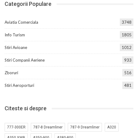
Categorii Populare
Aviatia Comerciala
3748
Info Turism
1805
Stiri Avioane
1012
Stiri Companii Aeriene
933
Zboruri
516
Stiri Aeroporturi
481
Citeste si despre
777-300ER
787-8 Dreamliner
787-9 Dreamliner
A320
A350 XWB
A350-900
A380-800