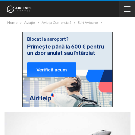
Home
Aviație
Aviația Comercială
Stiri Avioane