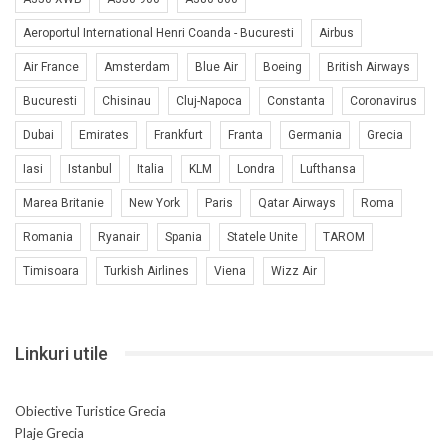
Aeroportul International Henri Coanda - Bucuresti
Airbus
Air France
Amsterdam
Blue Air
Boeing
British Airways
Bucuresti
Chisinau
Cluj-Napoca
Constanta
Coronavirus
Dubai
Emirates
Frankfurt
Franta
Germania
Grecia
Iasi
Istanbul
Italia
KLM
Londra
Lufthansa
Marea Britanie
New York
Paris
Qatar Airways
Roma
Romania
Ryanair
Spania
Statele Unite
TAROM
Timisoara
Turkish Airlines
Viena
Wizz Air
Linkuri utile
Obiective Turistice Grecia
Plaje Grecia