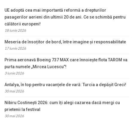
UE adoptă cea mai importantă reformă a drepturilor
pasagerilor aerieni din ultimii 20 de ani. Ce se schimbă pentru
călătorii europeni!
18 iunie 2026
Meseria de însoțitor de bord, între imagine și responsabilitate
17 iunie 2026
Prima aeronavă Boeing 737 MAX care înnoiește flota TAROM va
purta numele „Mircea Lucescu”!
3 iunie 2026
Antalya, în top pentru vacanțele de vară: Turcia a depășit Greci!
30 mai 2026
Nibiru Costinești 2026: cum îți alegi cazarea dacă mergi cu
prietenii la festival
30 mai 2026