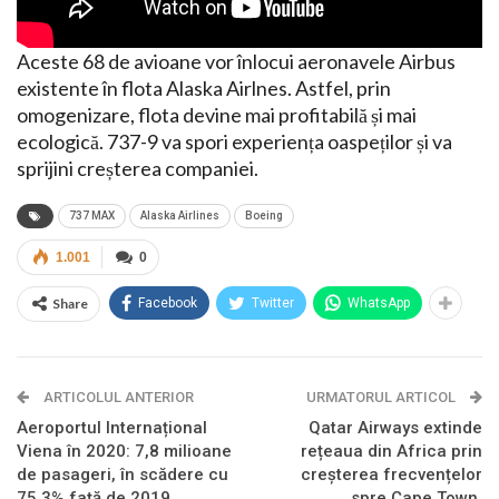
Aceste 68 de avioane vor înlocui aeronavele Airbus
existente în flota Alaska Airlnes. Astfel, prin
omogenizare, flota devine mai profitabilă și mai
ecologică. 737-9 va spori experiența oaspeților și va
sprijini creșterea companiei.
737 MAX
Alaska Airlines
Boeing
1.001
0
Share
Facebook
Twitter
WhatsApp
ARTICOLUL ANTERIOR
URMATORUL ARTICOL
Aeroportul Internațional
Qatar Airways extinde
Viena în 2020: 7,8 milioane
rețeaua din Africa prin
de pasageri, în scădere cu
creșterea frecvențelor
75,3% față de 2019
spre Cape Town,