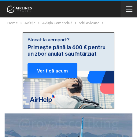
Home
Aviație
Aviația Comercială
Stiri Avioane