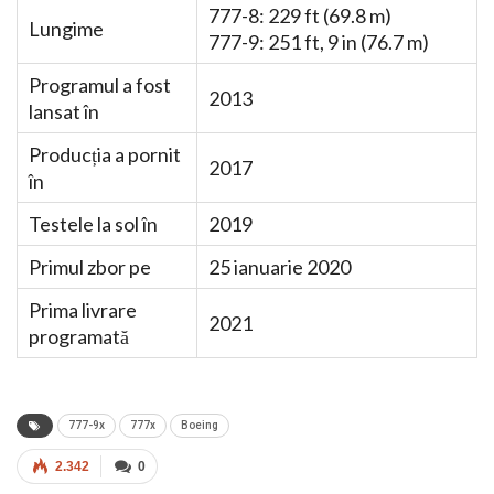
777-8: 229 ft (69.8 m)
Lungime
777-9: 251 ft, 9 in (76.7 m)
Programul a fost
2013
lansat în
Producția a pornit
2017
în
Testele la sol în
2019
Primul zbor pe
25 ianuarie 2020
Prima livrare
2021
programată
777-9x
777x
Boeing
2.342
0