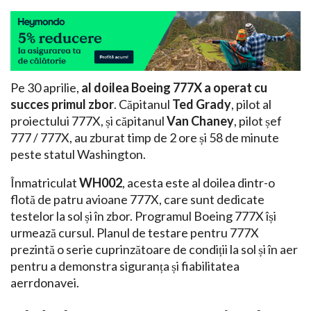
Pe 30 aprilie,
al doilea Boeing 777X a operat cu
succes primul zbor
. Căpitanul
Ted Grady
, pilot al
proiectului 777X, și căpitanul
Van Chaney
, pilot șef
777 / 777X, au zburat timp de 2 ore și 58 de minute
peste statul Washington.
Înmatriculat
WH002
, acesta este al doilea dintr-o
flotă de patru avioane 777X, care sunt dedicate
testelor la sol și în zbor. Programul Boeing 777X își
urmează cursul. Planul de testare pentru 777X
prezintă o serie cuprinzătoare de condiții la sol și în aer
pentru a demonstra siguranța și fiabilitatea
aerrdonavei.