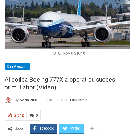
FOTO: Royal S King
Stiri Avioane
Al doilea Boeing 777X a operat cu succes
primul zbor (Video)
Last updated
1 mai 2020
By
Sorin Rusi
2.342
0
Facebook
Twitter
Share