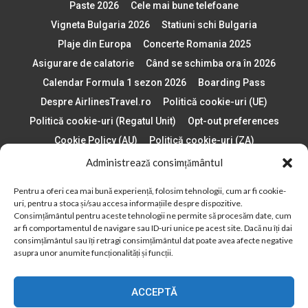
Paste 2026
Cele mai bune telefoane
Vigneta Bulgaria 2026
Statiuni schi Bulgaria
Plaje din Europa
Concerte Romania 2025
Asigurare de calatorie
Când se schimba ora în 2026
Calendar Formula 1 sezon 2026
Boarding Pass
Despre AirlinesTravel.ro
Politică cookie-uri (UE)
Politică cookie-uri (Regatul Unit)
Opt-out preferences
Cookie Policy (AU)
Politică cookie-uri (ZA)
Politică cookie-uri (Canada)
Politică cookie-uri (BR)
Administrează consimțământul
Pentru a oferi cea mai bună experiență, folosim tehnologii, cum ar fi cookie-
2012 - 2025 © Toate drepturile rezervate
uri, pentru a stoca și/sau accesa informațiile despre dispozitive.
Consimțământul pentru aceste tehnologii ne permite să procesăm date, cum
Din 2012, AirlinesTravel.ro este o platformă de informare online,
ar fi comportamentul de navigare sau ID-uri unice pe acest site. Dacă nu îți dai
specializată în aviație și turism!
consimțământul sau îți retragi consimțământul dat poate avea afecte negative
asupra unor anumite funcționalități și funcții.
ACCEPTĂ