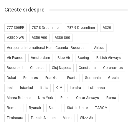
Citeste si despre
777-300ER
787-8 Dreamliner
787-9 Dreamliner
A320
A350 XWB
A350-900
A380-800
Aeroportul International Henri Coanda - Bucuresti
Airbus
Air France
Amsterdam
Blue Air
Boeing
British Airways
Bucuresti
Chisinau
Cluj-Napoca
Constanta
Coronavirus
Dubai
Emirates
Frankfurt
Franta
Germania
Grecia
Iasi
Istanbul
Italia
KLM
Londra
Lufthansa
Marea Britanie
New York
Paris
Qatar Airways
Roma
Romania
Ryanair
Spania
Statele Unite
TAROM
Timisoara
Turkish Airlines
Viena
Wizz Air