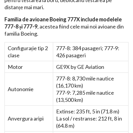
pentru testarea la bord, deblocând testarea pe
distanțe mai mari.
Familia de avioane Boeing 777X include modelele
777-8 și 777-9
, acestea fiind cele mai noi avioane din
familia Boeing.
Configurație tip 2
777-8: 384 pasageri; 777-9:
clase
426 pasageri
Motor
GE9X by GE Aviation
777-8: 8,730 mile nautice
(16,170 km)
Autonomie
777-9: 7,285 mile nautice
(13,500 km)
Extinse: 235 ft, 5 in (71.8 m)
Anvergura aripi
La sol / restranse: 212 ft, 8 in
(64.8 m)