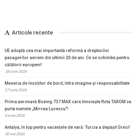
Articole recente
UE adoptă cea mai importantă reformă a drepturilor
pasagerilor aerieni din ultimii 20 de ani. Ce se schimbă pentru
călătorii europeni!
18 iunie 2026
Meseria de însoțitor de bord, între imagine și responsabilitate
17 iunie 2026
Prima aeronavă Boeing 737 MAX care înnoiește flota TAROM va
purta numele „Mircea Lucescu”!
3 iunie 2026
Antalya, în top pentru vacanțele de vară: Turcia a depășit Greci!
30 mai 2026