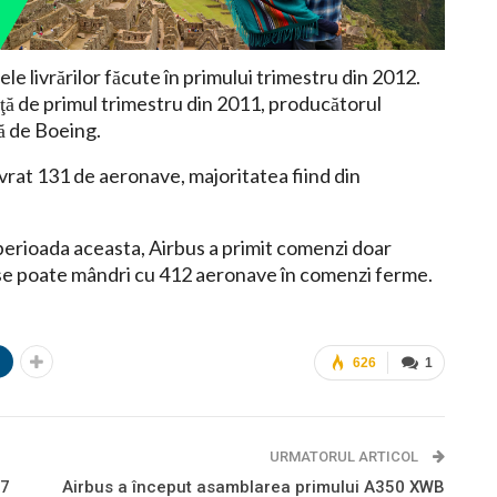
ele livrărilor făcute în primului trimestru din 2012.
aţă de primul trimestru din 2011, producătorul
ă de Boeing.
ivrat 131 de aeronave, majoritatea fiind din
n perioada aceasta, Airbus a primit comenzi doar
 se poate mândri cu 412 aeronave în comenzi ferme.
n
626
1
URMATORUL ARTICOL
47
Airbus a început asamblarea primului A350 XWB