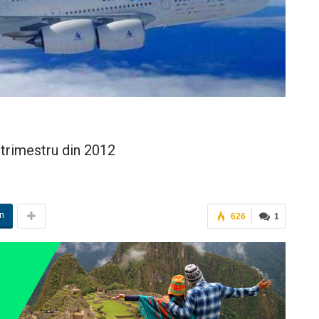
 trimestru din 2012
in
626
1