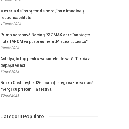
Meseria de însoțitor de bord, între imagine și
responsabilitate
17 iunie 2026
Prima aeronavă Boeing 737 MAX care înnoiește
flota TAROM va purta numele „Mircea Lucescu”!
3 iunie 2026
Antalya, în top pentru vacanțele de vară: Turcia a
depășit Greci!
30 mai 2026
Nibiru Costinești 2026: cum îți alegi cazarea dacă
mergi cu prietenii la festival
30 mai 2026
Categorii Populare