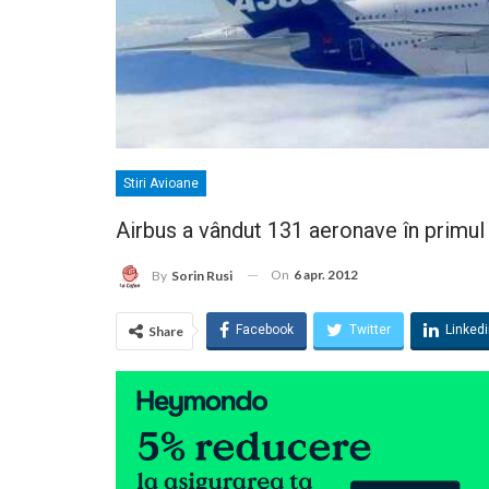
Stiri Avioane
Airbus a vândut 131 aeronave în primul
On
6 apr. 2012
By
Sorin Rusi
Facebook
Twitter
Linked
Share