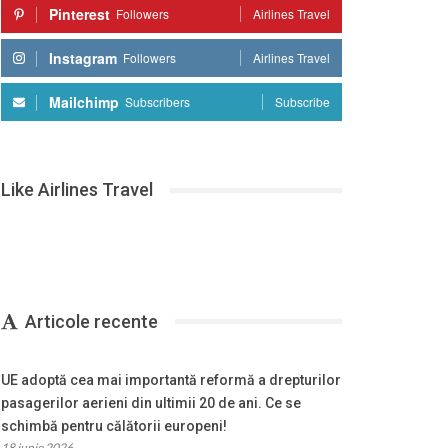
Pinterest
Followers
Airlines Travel
Instagram
Followers
Airlines Travel
Mailchimp
Subscribers
Subscribe
Like Airlines Travel
Articole recente
UE adoptă cea mai importantă reformă a drepturilor
pasagerilor aerieni din ultimii 20 de ani. Ce se
schimbă pentru călătorii europeni!
18 iunie 2026