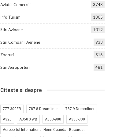
Aviatia Comerciala
3748
Info Turism
1805
Stiri Avioane
1012
Stiri Companii Aeriene
933
Zboruri
516
Stiri Aeroporturi
481
Citeste si despre
777-300ER
787-8 Dreamliner
787-9 Dreamliner
A320
A350 XWB
A350-900
A380-800
Aeroportul International Henri Coanda - Bucuresti