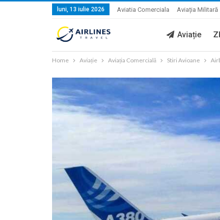
luni, 13 iulie 2026
Aviatia Comerciala
Aviația Militară
Aviație
Z
Home
Aviație
Aviația Comercială
Stiri Avioane
Air