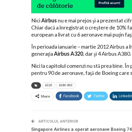
Nici
Airbus
nu e mai prejos şi a prezentat cifr
Chiar dacă a înregistrat o creştere de 10% f
european a livrat cu 6 aeronave mai puţin faţ
În perioada ianuarie – martie 2012 Airbus a l
generaţia
Airbus A320
, dar şi 4 Airbus A380.
Nici la capitolul comenzi nu stă prea bine. Î
pentru 90 de aeronave, faţă de Boeing care
A320
A380-800
Share
Facebook
Twitter
Linkedi
ARTICOLUL ANTERIOR
Singapore Airlines a operat aeronave Boeing 7