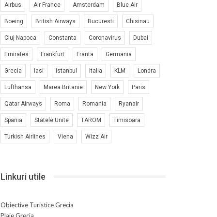
Airbus
Air France
Amsterdam
Blue Air
Boeing
British Airways
Bucuresti
Chisinau
Cluj-Napoca
Constanta
Coronavirus
Dubai
Emirates
Frankfurt
Franta
Germania
Grecia
Iasi
Istanbul
Italia
KLM
Londra
Lufthansa
Marea Britanie
New York
Paris
Qatar Airways
Roma
Romania
Ryanair
Spania
Statele Unite
TAROM
Timisoara
Turkish Airlines
Viena
Wizz Air
Linkuri utile
Obiective Turistice Grecia
Plaje Grecia