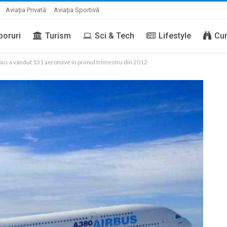
Aviația Privată
Aviația Sportivă
boruri
Turism
Sci & Tech
Lifestyle
Cur
bus a vândut 131 aeronave în primul trimestru din 2012